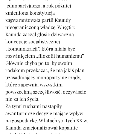
jednopartyjnego, a rok później 
zmieniona konstytucja 
zagwarantowała partii Kaundy 
nieograniczoną władzę. W 1976 r. 
Kaunda zaczął głosić dziwaczną 
koncepcję socjalistycznej 
„komunokracji”, która miała być 
rozwinięciem „filozofii humanizmu”. 
Głównie chyba po to, by swoim 
rodakom przekazać, że ma jakiś plan 
uzasadniający monopartyjne rządy, 
które zapewnią wszystkim 
powszechną szczęśliwość, oczywiście 
nie za ich życia. 
Za tymi ruchami nastąpiły 
awanturnicze decyzje mające wpływ 
na gospodarkę. W latach 70-tych XX w. 
Kaunda znacjonalizował kopalnie 