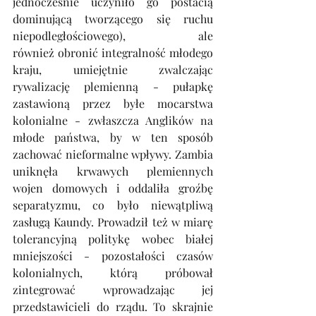
jednocześnie uczyniło go postacią 
dominującą tworzącego się ruchu 
niepodległościowego), ale 
również obronić integralność młodego 
kraju, umiejętnie zwalczając 
rywalizację plemienną - pułapkę 
zastawioną przez byłe mocarstwa 
kolonialne - zwłaszcza Anglików na 
młode państwa, by w ten sposób 
zachować nieformalne wpływy. Zambia 
uniknęła krwawych plemiennych 
wojen domowych i oddaliła groźbę 
separatyzmu, co było niewątpliwą 
zasługą Kaundy. Prowadził też w miarę 
tolerancyjną politykę wobec białej 
mniejszości - pozostałości czasów 
kolonialnych, którą próbował 
zintegrować wprowadzając jej 
przedstawicieli do rządu. To skrajnie 