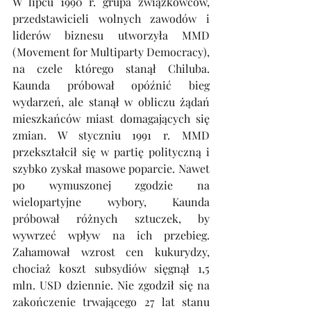
W lipcu 1990 r. grupa związkowców, 
przedstawicieli wolnych zawodów i 
liderów biznesu utworzyła MMD 
(Movement for Multiparty Democracy), 
na czele którego stanął Chiluba. 
Kaunda próbował opóźnić bieg 
wydarzeń, ale stanął w obliczu żądań 
mieszkańców miast domagających się 
zmian. W styczniu 1991 r. MMD 
przekształcił się w partię polityczną i 
szybko zyskał masowe poparcie. Nawet 
po wymuszonej zgodzie na 
wielopartyjne wybory, Kaunda 
próbował różnych sztuczek, by 
wywrzeć wpływ na ich przebieg. 
Zahamował wzrost cen kukurydzy, 
chociaż koszt subsydiów sięgnął 1,5 
mln. USD dziennie. Nie zgodził się na 
zakończenie trwającego 27 lat stanu 