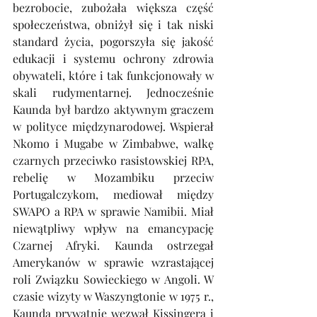
bezrobocie, zubożała większa część 
społeczeństwa, obniżył się i tak niski 
standard życia, pogorszyła się jakość 
edukacji i systemu ochrony zdrowia 
obywateli, które i tak funkcjonowały w 
skali rudymentarnej. Jednocześnie 
Kaunda był bardzo aktywnym graczem 
w polityce międzynarodowej. Wspierał 
Nkomo i Mugabe w Zimbabwe, walkę 
czarnych przeciwko rasistowskiej RPA, 
rebelię w Mozambiku przeciw 
Portugalczykom, mediował między 
SWAPO a RPA w sprawie Namibii. Miał 
niewątpliwy wpływ na emancypację 
Czarnej Afryki. Kaunda ostrzegał 
Amerykanów w sprawie wzrastającej 
roli Związku Sowieckiego w Angoli. W 
czasie wizyty w Waszyngtonie w 1975 r., 
Kaunda prywatnie wezwał Kissingera i 