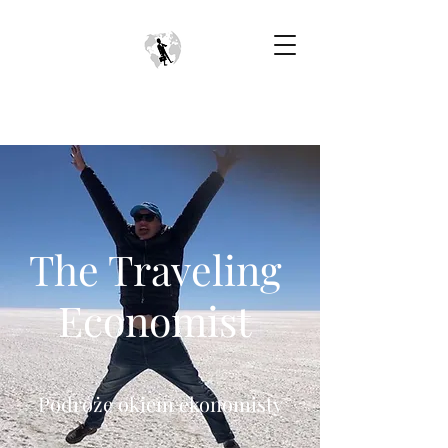
The Traveling
Economist
Podróże okiem ekonomisty