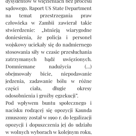
dysydentów w więzieniach bez procesu 
sądowego. Raport US State Department 
na temat przestrzegania praw 
człowieka w Zambii zawierał takie 
stwierdzenie: „Istnieją wiarygodne 
doniesienia, że policja i personel 
wojskowy uciekały się do nadmiernego 
stosowania siły w czasie przesłuchania 
zatrzymanych bądź uwięzionych. 
Domniemane nadużycia (…) 
obejmowały bicie, niepodawanie 
jedzenia, zadawanie bólu w różne 
części ciała, długie okresy 
odosobnienia i groźby egzekucji”. 
Pod wpływem buntu społecznego i 
nacisku rodzącej się opozycji Kaunda 
zmuszony został w 1990 r. do legalizacji 
opozycji i dopuszczenia jej do udziału 
w wolnych wyborach w kolejnym roku, 