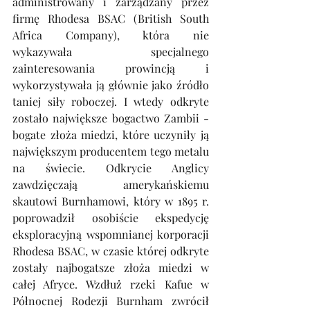
administrowany i zarządzany przez 
firmę Rhodesa BSAC (British South 
Africa Company), która nie 
wykazywała specjalnego 
zainteresowania prowincją i 
wykorzystywała ją głównie jako źródło 
taniej siły roboczej. I wtedy odkryte 
zostało największe bogactwo Zambii - 
bogate złoża miedzi, które uczyniły ją 
największym producentem tego metalu 
na świecie. Odkrycie Anglicy 
zawdzięczają amerykańskiemu 
skautowi Burnhamowi, który w 1895 r. 
poprowadził osobiście ekspedycję 
eksploracyjną wspomnianej korporacji 
Rhodesa BSAC, w czasie której odkryte 
zostały najbogatsze złoża miedzi w 
całej Afryce. Wzdłuż rzeki Kafue w 
Północnej Rodezji Burnham zwrócił 