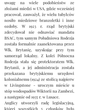
uwagę na wiele podobieństw ze 
złożami miedzi w USA, gdzie wcześniej 
pracował, zauważył, że wielu tubylców 
nosiło miedziowe branzoletki i inne 
ozdoby. W 1923 r. rząd brytyjski 
zdecydował nie odnawiać mandatu 
BSAC, tym samym Południowa Rodezja 
została formalnie zaanektowana przez 
Wlk. Brytanię, uzyskując przy tym 
samorząd lokalny. Z kolei Północna 
Rodezja stała się protektoratem Wlk. 
Brytanii, a jej administracja została 
przekazana brytyjskiemu urzędowi 
kolonialnemu (1924) ze stolicą najpierw 
w Livingstone - uroczym mieście u 
stóp wodospadów Wiktorii na Zambezi, 
a następnie od 1935 r. w Lusace.
Anglicy utworzyli radę legislacyjną, 
której wszystkich 5 członków było 