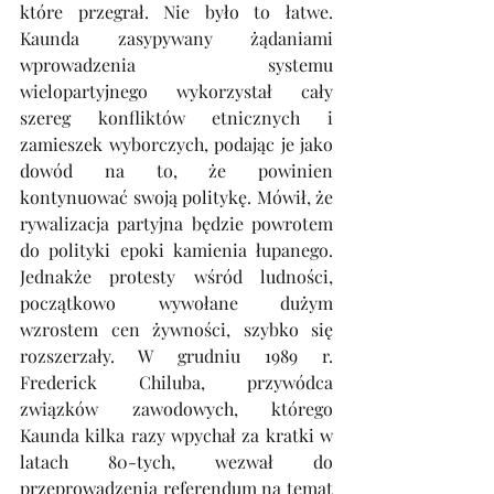
które przegrał. Nie było to łatwe. 
Kaunda zasypywany żądaniami 
wprowadzenia systemu 
wielopartyjnego wykorzystał cały 
szereg konfliktów etnicznych i 
zamieszek wyborczych, podając je jako 
dowód na to, że powinien 
kontynuować swoją politykę. Mówił, że 
rywalizacja partyjna będzie powrotem 
do polityki epoki kamienia łupanego. 
Jednakże protesty wśród ludności, 
początkowo wywołane dużym 
wzrostem cen żywności, szybko się 
rozszerzały. W grudniu 1989 r. 
Frederick Chiluba, przywódca 
związków zawodowych, którego 
Kaunda kilka razy wpychał za kratki w 
latach 80-tych, wezwał do 
przeprowadzenia referendum na temat 