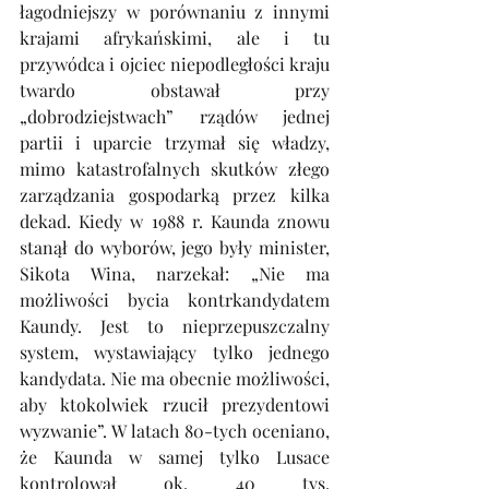
łagodniejszy w porównaniu z innymi 
krajami afrykańskimi, ale i tu 
przywódca i ojciec niepodległości kraju 
twardo obstawał przy 
„dobrodziejstwach” rządów jednej 
partii i uparcie trzymał się władzy, 
mimo katastrofalnych skutków złego 
zarządzania gospodarką przez kilka 
dekad. Kiedy w 1988 r. Kaunda znowu 
stanął do wyborów, jego były minister, 
Sikota Wina, narzekał: „Nie ma 
możliwości bycia kontrkandydatem 
Kaundy. Jest to nieprzepuszczalny 
system, wystawiający tylko jednego 
kandydata. Nie ma obecnie możliwości, 
aby ktokolwiek rzucił prezydentowi 
wyzwanie”. W latach 80-tych oceniano, 
że Kaunda w samej tylko Lusace 
kontrolował ok. 40 tys. 