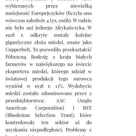
wybieranych przez niewielką 
mniejszość Europejczyków (liczyła ona 
wówczas zaledwie 4 tys. osób). W radzie 
nie było ani jednego Afrykańczyka. W 
1928 r. odkryte zostały kolejne 
gigantyczne złoża miedzi, znane jako 
Copperbelt. To pozwoliło przekształcić 
Północną Rodezję z kraju białych 
farmerów w największego na świecie 
eksportera miedzi, którego udział w 
światowej produkcji tego surowca 
wyniósł w 1938 r. 13%. Wydobycie 
miedzi zostało zdominowane przez 2 
przedsiębiorstwa: AAC (Anglo 
American Corporation) i RST 
(Rhodesian Selection Trust), które 
kontrolowały ten sektor aż do 
uzyskania niepodległości. Problemy z 