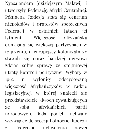
Nyasalandem (dzisiejszym Malawi) i 
utworzyły Federację Afryki Centralnej. 
Północna Rodezja stała się centrum 
niepokojów i protestów społecznych 
Federacji w ostatnich latach jej 
istnienia. Większość afrykańska 
domagała się większej partycypacji w 
rządzeniu, a europejscy kolonizatorzy 
stawali się coraz bardziej nerwowi 
zdając sobie sprawę ze stopniowej 
utraty kontroli politycznej. Wybory w 
1962 r. wyłoniły zdecydowaną 
większość Afrykańczyków w radzie 
legislacyjnej, w której znaleźli się 
przedstawiciele dwóch rywalizujących 
ze sobą afrykańskich partii 
narodowych. Rada podjęła uchwały 
wzywające do secesji Północnej Rodezji 
z Federacji, uchwalenia nowej 