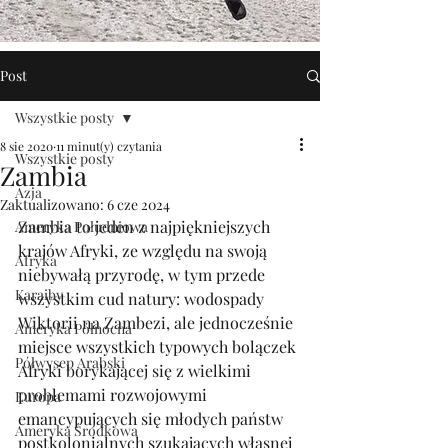
Post
Wszystkie posty
8 sie 2020
11 minut(y) czytania
Wszystkie posty
Zambia
Azja
Zaktualizowano:
6 cze 2024
Zambia to jeden z najpiękniejszych 
Ameryka Południowa
krajów Afryki, ze względu na swoją 
Afryka
niebywałą przyrodę, w tym przede 
Karaiby
wszystkim cud natury: wodospady 
Wiktorii na Zambezi, ale jednocześnie 
Ameryka Północna
miejsce wszystkich typowych bolączek 
Półwysep Arabski
Afryki borykającej się z wielkimi 
problemami rozwojowymi 
Europa
emancypujących się młodych państw 
Ameryka Środkowa
postkolonialnych szukających własnej 