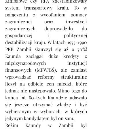
Zimbabwe czy RPA zdestabilizowały 
system transportowy kraju. To w 
połączeniu z wycofaniem pomocy 
zagranicznej oraz inwestycji 
zagranicznych doprowadziło do 
gospodarczej i politycznej 
destabilizacji kraju. W latach 1975-1990 
PKB Zambii skurczył się aż o 70%! 
Kaunda zaciągał duże kredyty z 
międzynarodowych instytucji 
finansowych (MFW/BŚ), ale zamiast 
wprowadzać reformy strukturalne 
liczył na odbicie cen miedzi, które 
jednak nie następowało. Mimo tego do 
końca lat 80-tych Kaundzie udawało 
się jeszcze utrzymać władzę i być 
wybieranym w wyborach, w których 
jedynym kandydatem był on sam.
Reżim Kaundy w Zambii był 