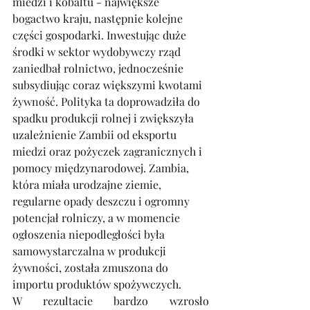
miedzi i kobaltu - największe 
bogactwo kraju, następnie kolejne 
części gospodarki. Inwestując duże 
środki w sektor wydobywczy rząd 
zaniedbał rolnictwo, jednocześnie 
subsydiując coraz większymi kwotami 
żywność. Polityka ta doprowadziła do 
spadku produkcji rolnej i zwiększyła 
uzależnienie Zambii od eksportu 
miedzi oraz pożyczek zagranicznych i 
pomocy międzynarodowej. Zambia, 
która miała urodzajne ziemie, 
regularne opady deszczu i ogromny 
potencjał rolniczy, a w momencie 
ogłoszenia niepodległości była 
samowystarczalna w produkcji 
żywności, została zmuszona do 
importu produktów spożywczych.
W rezultacie bardzo wzrosło 