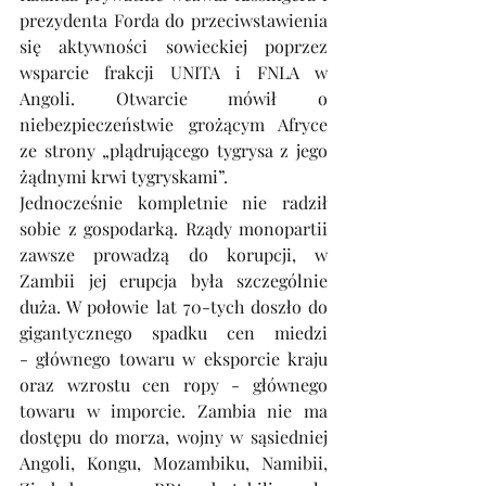
prezydenta Forda do przeciwstawienia 
się aktywności sowieckiej poprzez 
wsparcie frakcji UNITA i FNLA w 
Angoli. Otwarcie mówił o 
niebezpieczeństwie grożącym Afryce 
ze strony „plądrującego tygrysa z jego 
żądnymi krwi tygryskami”.
Jednocześnie kompletnie nie radził 
sobie z gospodarką. Rządy monopartii 
zawsze prowadzą do korupcji, w 
Zambii jej erupcja była szczególnie 
duża. W połowie lat 70-tych doszło do 
gigantycznego spadku cen miedzi 
- głównego towaru w eksporcie kraju 
oraz wzrostu cen ropy - głównego 
towaru w imporcie. Zambia nie ma 
dostępu do morza, wojny w sąsiedniej 
Angoli, Kongu, Mozambiku, Namibii, 