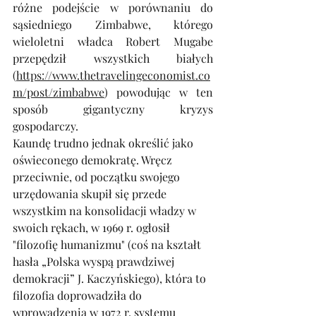
różne podejście w porównaniu do 
sąsiedniego Zimbabwe, którego 
wieloletni władca Robert Mugabe 
przepędził wszystkich białych 
(
https://www.thetravelingeconomist.co
m/post/zimbabwe
) powodując w ten 
sposób gigantyczny kryzys 
gospodarczy. 
Kaundę trudno jednak określić jako 
oświeconego demokratę. Wręcz 
przeciwnie, od początku swojego 
urzędowania skupił się przede 
wszystkim na konsolidacji władzy w 
swoich rękach, w 1969 r. ogłosił 
"filozofię humanizmu" (coś na kształt 
hasła „Polska wyspą prawdziwej 
demokracji” J. Kaczyńskiego), która to 
filozofia doprowadziła do 
wprowadzenia w 1972 r. systemu 