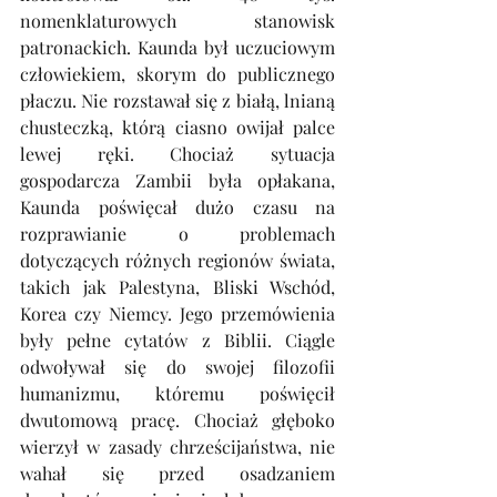
nomenklaturowych stanowisk 
patronackich. Kaunda był uczuciowym 
człowiekiem, skorym do publicznego 
płaczu. Nie rozstawał się z białą, lnianą 
chusteczką, którą ciasno owijał palce 
lewej ręki. Chociaż sytuacja 
gospodarcza Zambii była opłakana, 
Kaunda poświęcał dużo czasu na 
rozprawianie o problemach 
dotyczących różnych regionów świata, 
takich jak Palestyna, Bliski Wschód, 
Korea czy Niemcy. Jego przemówienia 
były pełne cytatów z Biblii. Ciągle 
odwoływał się do swojej filozofii 
humanizmu, któremu poświęcił 
dwutomową pracę. Chociaż głęboko 
wierzył w zasady chrześcijaństwa, nie 
wahał się przed osadzaniem 