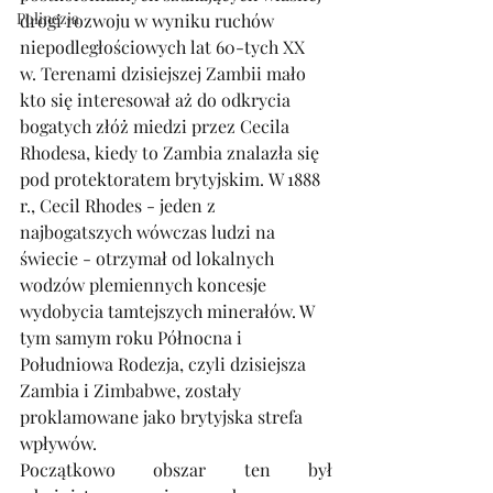
Polinezja
drogi rozwoju w wyniku ruchów 
niepodległościowych lat 60-tych XX 
w. Terenami dzisiejszej Zambii mało 
kto się interesował aż do odkrycia 
bogatych złóż miedzi przez Cecila 
Rhodesa, kiedy to Zambia znalazła się 
pod protektoratem brytyjskim. W 1888 
r., Cecil Rhodes - jeden z 
najbogatszych wówczas ludzi na 
świecie - otrzymał od lokalnych 
wodzów plemiennych koncesje 
wydobycia tamtejszych minerałów. W 
tym samym roku Północna i 
Południowa Rodezja, czyli dzisiejsza 
Zambia i Zimbabwe, zostały 
proklamowane jako brytyjska strefa 
wpływów.
Początkowo obszar ten był 