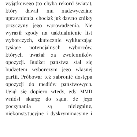
wyjątkowego (to chyba rekord świata), 
który dawał mu nadzwyczajne 
uprawnienia, chociaż już dawno znikły 
przyczyny jego wprowadzenia. Nie 
wyraził zgody na uaktualnienie list 
wyborczych, skutecznie wykluczając 
tysiące potencjalnych wyborców, 
których uważał za zwolenników 
opozycji. Budżet państwa stał się 
budżetem wyborczym jego własnej 
partii. Próbował też zabronić dostępu 
opozycji do mediów państwowych. 
Ugiął się dopiero wtedy, gdy MMD 
wniósł skargę do sądu, że jego 
poczynania są nielegalne, 
niekonstytucyjne i dyskryminacyjne i 
gdy MMD wygrał tę sprawę.
W wyborach w październiku 1991 r. 
MMD odniósł przytłaczające 