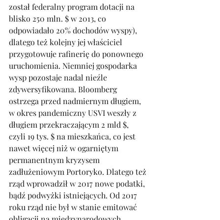
został federalny program dotacji na 
blisko 250 mln. $ w 2013, co 
odpowiadało 20% dochodów wyspy), 
dlatego też kolejny jej właściciel 
przygotowuje rafinerię do ponownego 
uruchomienia. Niemniej gospodarka 
wysp pozostaje nadal nieźle 
zdywersyfikowana. Bloomberg 
ostrzega przed nadmiernym długiem, 
w okres pandemiczny USVI weszły z 
długiem przekraczającym 2 mld $, 
czyli 19 tys. $ na mieszkańca, co jest 
nawet więcej niż w ogarniętym 
permanentnym kryzysem 
zadłużeniowym Portoryko. Dlatego też 
rząd wprowadził w 2017 nowe podatki, 
bądź podwyżki istniejących. Od 2017 
roku rząd nie był w stanie emitować 
obligacji na międzynarodowych 