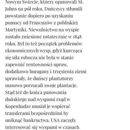
Nowym Świecie, którzy opanowali St. 
Johns na pół roku. Duńczycy stłumili 
powstanie dopiero po uzyskaniu 
pomocy od Francuzów z pobliskiej 
Martyniki. Niewolnictwo na wyspie 
zostało zniesione ostatecznie w 1848 
roku. Był to też początek problemów 
ekonomicznych wysp, gdyż kurcząca 
się siła robocza nie była w stanie 
zapewnić rentowności upraw, 
dodatkowo huragany i trzęsienia ziemi 
sprawiały, że duńscy plantatorzy 
masowo porzucali swoje plantacje. 
Stąd też do końca panowania 
duńskiego nad wyspami rząd w 
Kopenhadze musiał je wspierać 
transferami bezpośrednimi by 
uniknąć bankructwa. USA zaczęły 
interesować się wyspami w czasach 