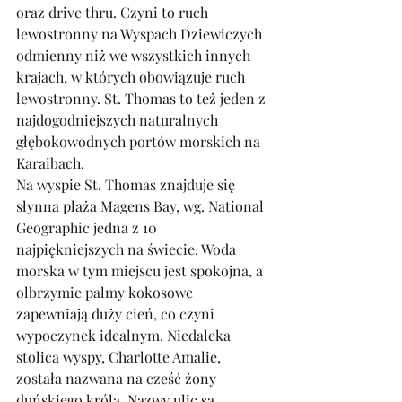
oraz drive thru. Czyni to ruch 
lewostronny na Wyspach Dziewiczych 
odmienny niż we wszystkich innych 
krajach, w których obowiązuje ruch 
lewostronny. St. Thomas to też jeden z 
najdogodniejszych naturalnych 
głębokowodnych portów morskich na 
Karaibach. 
Na wyspie St. Thomas znajduje się 
słynna plaża Magens Bay, wg. National 
Geographic jedna z 10 
najpiękniejszych na świecie. Woda 
morska w tym miejscu jest spokojna, a 
olbrzymie palmy kokosowe 
zapewniają duży cień, co czyni 
wypoczynek idealnym. Niedaleka 
stolica wyspy, Charlotte Amalie, 
została nazwana na cześć żony 
duńskiego króla. Nazwy ulic są 