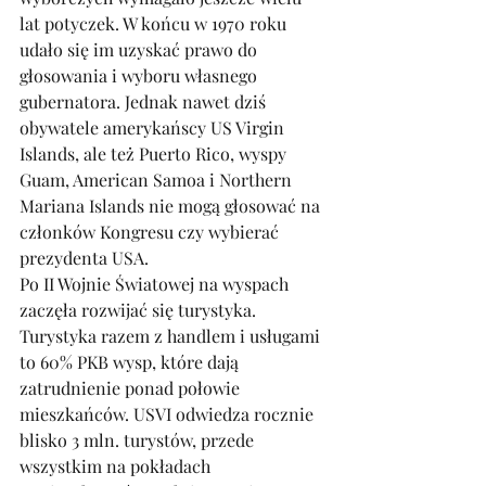
lat potyczek. W końcu w 1970 roku 
udało się im uzyskać prawo do 
głosowania i wyboru własnego 
gubernatora. Jednak nawet dziś 
obywatele amerykańscy US Virgin 
Islands, ale też Puerto Rico, wyspy 
Guam, American Samoa i Northern 
Mariana Islands nie mogą głosować na 
członków Kongresu czy wybierać 
prezydenta USA. 
Po II Wojnie Światowej na wyspach 
zaczęła rozwijać się turystyka. 
Turystyka razem z handlem i usługami 
to 60% PKB wysp, które dają 
zatrudnienie ponad połowie 
mieszkańców. USVI odwiedza rocznie 
blisko 3 mln. turystów, przede 
wszystkim na pokładach 