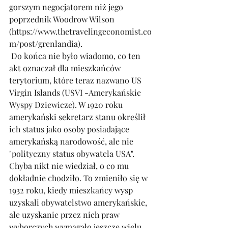
gorszym negocjatorem niż jego 
poprzednik Woodrow Wilson 
(
https://www.thetravelingeconomist.co
m/post/grenlandia
). 
 Do końca nie było wiadomo, co ten 
akt oznaczał dla mieszkańców 
terytorium, które teraz nazwano US 
Virgin Islands (USVI -Amerykańskie 
Wyspy Dziewicze). W 1920 roku 
amerykański sekretarz stanu określił 
ich status jako osoby posiadające 
amerykańską narodowość, ale nie 
"polityczny status obywatela USA". 
Chyba nikt nie wiedział, o co mu 
dokładnie chodziło. To zmieniło się w 
1932 roku, kiedy mieszkańcy wysp 
uzyskali obywatelstwo amerykańskie, 
ale uzyskanie przez nich praw 
wyborczych wymagało jeszcze wielu 