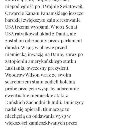
niepodległość po II Wojnie Światowej). 
Otwarcie Kanału Panamskiego jeszcze 
bardziej zwiększyło zainteresowanie 
USA trzema wyspami. W 1902 Senat 
USA ratyfikował układ z Danią, ale 
został on odrzucony przez parlament 
duński. W 1915 w obawie przed 
niemiecką inwazją na Danię, zaraz po 
zatopieniu amerykańskiego statku 
Lusitania, ówczesny prezydent 
Woodrow Wilson wraz ze swoim 
sekretarzem stanu podjęli kolejną 
próbę przejęcia wysp, by udaremnić 
ewentualne niemieckie ataki z 
Duńskich Zachodnich Indii. Duńczycy 
nadal się opierali, tłumacząc to 
niechęcią do oddawania wysp w 
większości zamieszkiwanych przez 