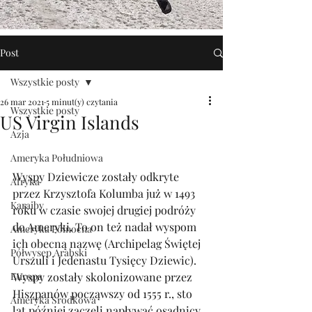
Post
Wszystkie posty
26 mar 2021
5 minut(y) czytania
Wszystkie posty
US Virgin Islands
Azja
Ameryka Południowa
Wyspy Dziewicze zostały odkryte 
Afryka
przez Krzysztofa Kolumba już w 1493 
Karaiby
roku w czasie swojej drugiej podróży 
do Ameryki. To on też nadał wyspom 
Ameryka Północna
ich obecną nazwę (Archipelag Świętej 
Półwysep Arabski
Urszuli i Jedenastu Tysięcy Dziewic). 
Europa
Wyspy zostały skolonizowane przez 
Hiszpanów począwszy od 1555 r., sto 
Ameryka Środkowa
lat później zaczęli napływać osadnicy 