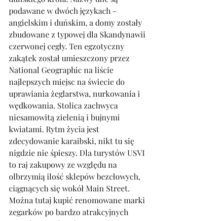
podawane w dwóch językach - 
angielskim i duńskim, a domy zostały 
zbudowane z typowej dla Skandynawii 
czerwonej cegły. Ten egzotyczny 
zakątek został umieszczony przez 
National Geographic na liście 
najlepszych miejsc na świecie do 
uprawiania żeglarstwa, nurkowania i 
wędkowania. Stolica zachwyca 
niesamowitą zielenią i bujnymi 
kwiatami. Rytm życia jest 
zdecydowanie karaibski, nikt tu się 
nigdzie nie śpieszy. Dla turystów USVI 
to raj zakupowy ze względu na 
olbrzymią ilość sklepów bezcłowych, 
ciągnących się wokół Main Street. 
Można tutaj kupić renomowane marki 
zegarków po bardzo atrakcyjnych 