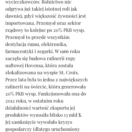
wycieczkowców. Rolnictwo nie 
odgrywa już takiej istotnej roli jak 
dawniej, gdyż większość żywności jest 
importowana. Przemysł oraz sektor 
rządowy to kolejne po 20% PKB wysp. 
Przemysł to przede wszystkim 
destylacja rumu, elektronika, 
farmaceutyki i zegarki. W 1966 roku 
zaczęła się budowa rafinerii ropy 
naftowej Hovensa, która została 
zlokalizowana na wyspie St. Croix. 
Przez lata była to jedna z największych 
rafinerii na świecie, która generowała 
20% PKB wysp. Funkcjonowała ona do 
2012 roku, w ostatnim roku 
działalności wartość eksportu jej 
produktów wynosiła blisko 13 mld $. 
Jej zamknięcie wywołało kryzys 
gospodarczy (dlatego uruchomiony 