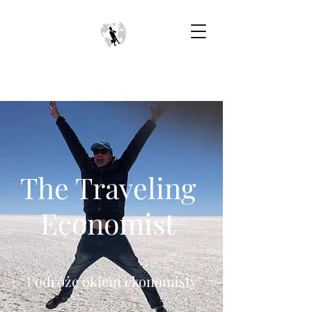
The Traveling
Economist
Podróże okiem ekonomisty