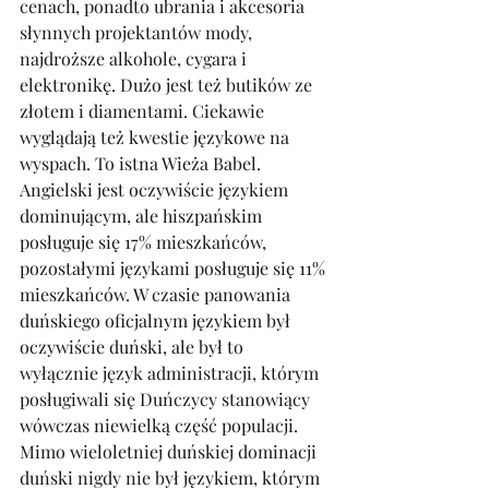
cenach, ponadto ubrania i akcesoria 
słynnych projektantów mody, 
najdroższe alkohole, cygara i 
elektronikę. Dużo jest też butików ze 
złotem i diamentami. Ciekawie 
wyglądają też kwestie językowe na 
wyspach. To istna Wieża Babel. 
Angielski jest oczywiście językiem 
dominującym, ale hiszpańskim 
posługuje się 17% mieszkańców, 
pozostałymi językami posługuje się 11% 
mieszkańców. W czasie panowania 
duńskiego oficjalnym językiem był 
oczywiście duński, ale był to 
wyłącznie język administracji, którym 
posługiwali się Duńczycy stanowiący 
wówczas niewielką część populacji. 
Mimo wieloletniej duńskiej dominacji 
duński nigdy nie był językiem, którym 