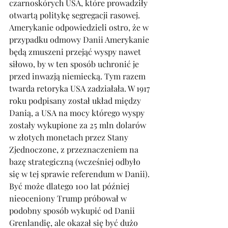
czarnoskórych USA, które prowadziły 
otwartą politykę segregacji rasowej. 
Amerykanie odpowiedzieli ostro, że w 
przypadku odmowy Danii Amerykanie 
będą zmuszeni przejąć wyspy nawet 
siłowo, by w ten sposób uchronić je 
przed inwazją niemiecką. Tym razem 
twarda retoryka USA zadziałała. W 1917 
roku podpisany został układ między 
Danią, a USA na mocy którego wyspy 
zostały wykupione za 25 mln dolarów 
w złotych monetach przez Stany 
Zjednoczone, z przeznaczeniem na 
bazę strategiczną (wcześniej odbyło 
się w tej sprawie referendum w Danii). 
Być może dlatego 100 lat później 
nieoceniony Trump próbował w 
podobny sposób wykupić od Danii 
Grenlandię, ale okazał się być dużo 