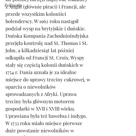
Polinezja
z Anglii (głównie piraci) i Francji, ale 
przede wszystkim koloniści 
holenderscy. W 1962 roku nastąpił 
podział wysp na brytyjskie i duńskie. 
Duńska Kompania Zachodnioindyjska 
przejęła kontrolę nad St. Thomas i St. 
John, a kilkadziesiąt lat później 
odkupiła od Francji St. Croix. Wyspy 
stały się częścią kolonii duńskich w 
1754 r. Dania uznała je za idealne 
miejsce do uprawy trzciny cukrowej, w 
oparciu o niewolników 
sprowadzanych z Afryki. Uprawa 
trzciny była głównym motorem 
gospodarki w XVII i XVIII wieku. 
Uprawiana była też bawełna i indygo. 
W 1733 roku miało miejsce pierwsze 
duże powstanie niewolników w 