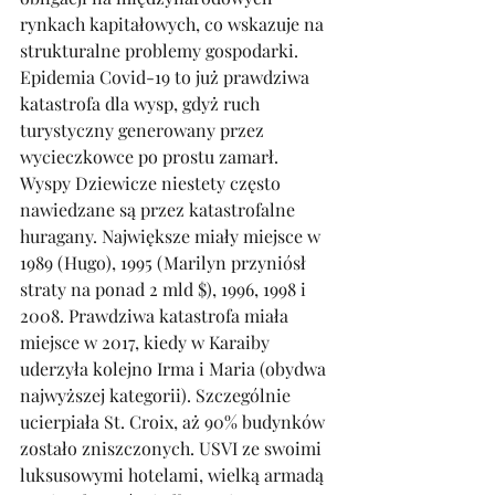
rynkach kapitałowych, co wskazuje na 
strukturalne problemy gospodarki. 
Epidemia Covid-19 to już prawdziwa 
katastrofa dla wysp, gdyż ruch 
turystyczny generowany przez 
wycieczkowce po prostu zamarł. 
Wyspy Dziewicze niestety często 
nawiedzane są przez katastrofalne 
huragany. Największe miały miejsce w 
1989 (Hugo), 1995 (Marilyn przyniósł 
straty na ponad 2 mld $), 1996, 1998 i 
2008. Prawdziwa katastrofa miała 
miejsce w 2017, kiedy w Karaiby 
uderzyła kolejno Irma i Maria (obydwa 
najwyższej kategorii). Szczególnie 
ucierpiała St. Croix, aż 90% budynków 
zostało zniszczonych. USVI ze swoimi 
luksusowymi hotelami, wielką armadą 