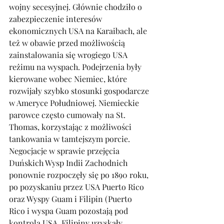
wojny secesyjnej. Głównie chodziło o 
zabezpieczenie interesów 
ekonomicznych USA na Karaibach, ale 
też w obawie przed możliwością 
zainstalowania się wrogiego USA 
reżimu na wyspach. Podejrzenia były 
kierowane wobec Niemiec, które 
rozwijały szybko stosunki gospodarcze 
w Ameryce Południowej. Niemieckie 
parowce często cumowały na St. 
Thomas, korzystając z możliwości 
tankowania w tamtejszym porcie. 
Negocjacje w sprawie przejęcia 
Duńskich Wysp Indii Zachodnich 
ponownie rozpoczęły się po 1890 roku, 
po pozyskaniu przez USA Puerto Rico 
oraz Wyspy Guam i Filipin (Puerto 
Rico i wyspa Guam pozostają pod 
kontrolą USA, Filipiny uzyskały 