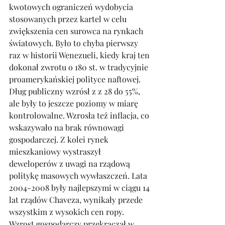
kwotowych ograniczeń wydobycia 
stosowanych przez kartel w celu 
zwiększenia cen surowca na rynkach 
światowych. Było to chyba pierwszy 
raz w historii Wenezueli, kiedy kraj ten 
dokonał zwrotu o 180 st. w tradycyjnie 
proamerykańskiej polityce naftowej. 
Dług publiczny wzrósł z z 28 do 55%, 
ale były to jeszcze poziomy w miarę 
kontrolowalne. Wzrosła też inflacja, co 
wskazywało na brak równowagi 
gospodarczej. Z kolei rynek 
mieszkaniowy wystraszył 
deweloperów z uwagi na rządową 
politykę masowych wywłaszczeń. Lata 
2004-2008 były najlepszymi w ciągu 14 
lat rządów Chaveza, wynikały przede 
wszystkim z wysokich cen ropy. 
Wzrost gospodarczy przekraczał w 