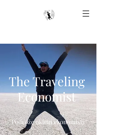
The Traveling
Economist
Podróże okiem ekonomisty