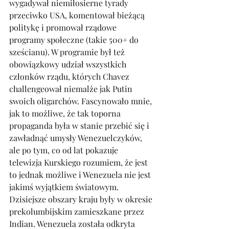
wygadywał niemiłosierne tyrady 
przeciwko USA, komentował bieżącą 
politykę i promował rządowe 
programy społeczne (takie 500+ do 
sześcianu). W programie był też 
obowiązkowy udział wszystkich 
członków rządu, których Chavez 
challengeował niemalże jak Putin 
swoich oligarchów. Fascynowało mnie, 
jak to możliwe, że tak toporna 
propaganda była w stanie przebić się i 
zawładnąć umysły Wenezuelczyków, 
ale po tym, co od lat pokazuje 
telewizja Kurskiego rozumiem, że jest 
to jednak możliwe i Wenezuela nie jest 
jakimś wyjątkiem światowym.
Dzisiejsze obszary kraju były w okresie 
prekolumbijskim zamieszkane przez 
Indian. Wenezuela została odkryta 