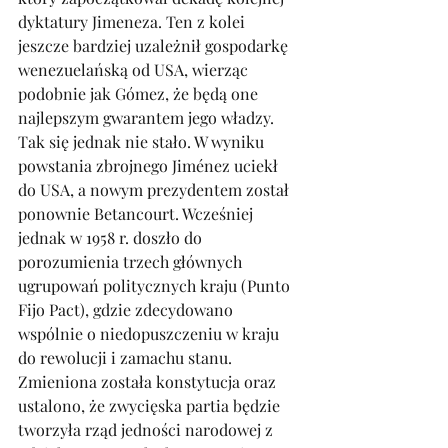
dyktatury Jimeneza. Ten z kolei 
jeszcze bardziej uzależnił gospodarkę 
wenezuelańską od USA, wierząc 
podobnie jak Gómez, że będą one 
najlepszym gwarantem jego władzy. 
Tak się jednak nie stało. W wyniku 
powstania zbrojnego Jiménez uciekł 
do USA, a nowym prezydentem został 
ponownie Betancourt. Wcześniej 
jednak w 1958 r. doszło do 
porozumienia trzech głównych 
ugrupowań politycznych kraju (Punto 
Fijo Pact), gdzie zdecydowano 
wspólnie o niedopuszczeniu w kraju 
do rewolucji i zamachu stanu. 
Zmieniona została konstytucja oraz 
ustalono, że zwycięska partia będzie 
tworzyła rząd jedności narodowej z 