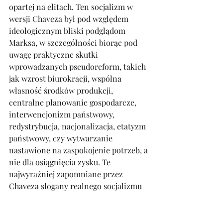
opartej na elitach. Ten socjalizm w 
wersji Chaveza był pod względem 
ideologicznym bliski podglądom 
Marksa, w szczególności biorąc pod 
uwagę praktyczne skutki 
wprowadzanych pseudoreform, takich 
jak wzrost biurokracji, wspólna 
własność środków produkcji, 
centralne planowanie gospodarcze, 
interwencjonizm państwowy, 
redystrybucja, nacjonalizacja, etatyzm 
państwowy, czy wytwarzanie 
nastawione na zaspokojenie potrzeb, a 
nie dla osiągnięcia zysku. Te 
najwyraźniej zapomniane przez 
Chaveza slogany realnego socjalizmu 
miały zapewnić równość, wolność, 
solidarność i sprawiedliwość 
społeczną. Chavez swój autorski 