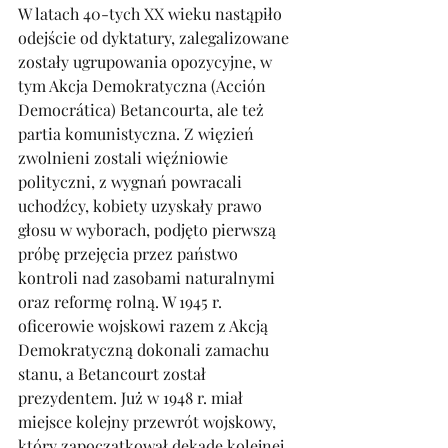
W latach 40-tych XX wieku nastąpiło 
odejście od dyktatury, zalegalizowane 
zostały ugrupowania opozycyjne, w 
tym Akcja Demokratyczna (Acción 
Democrática) Betancourta, ale też 
partia komunistyczna. Z więzień 
zwolnieni zostali więźniowie 
polityczni, z wygnań powracali 
uchodźcy, kobiety uzyskały prawo 
głosu w wyborach, podjęto pierwszą 
próbę przejęcia przez państwo 
kontroli nad zasobami naturalnymi 
oraz reformę rolną. W 1945 r. 
oficerowie wojskowi razem z Akcją 
Demokratyczną dokonali zamachu 
stanu, a Betancourt został 
prezydentem. Już w 1948 r. miał 
miejsce kolejny przewrót wojskowy, 
który zapoczątkował dekadę kolejnej 