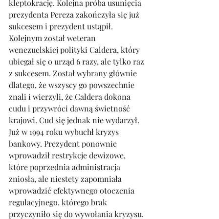
kleptokrację. Kolejna próba usunięcia 
prezydenta Pereza zakończyła się już 
sukcesem i prezydent ustąpił. 
Kolejnym został weteran 
wenezuelskiej polityki Caldera, który 
ubiegał się o urząd 6 razy, ale tylko raz 
z sukcesem. Został wybrany głównie 
dlatego, że wszyscy go powszechnie 
znali i wierzyli, że Caldera dokona 
cudu i przywróci dawną świetność 
krajowi. Cud się jednak nie wydarzył. 
Już w 1994 roku wybuchł kryzys 
bankowy. Prezydent ponownie 
wprowadził restrykcje dewizowe, 
które poprzednia administracja 
zniosła, ale niestety zapomniała 
wprowadzić efektywnego otoczenia 
regulacyjnego, którego brak 
przyczyniło się do wywołania kryzysu. 