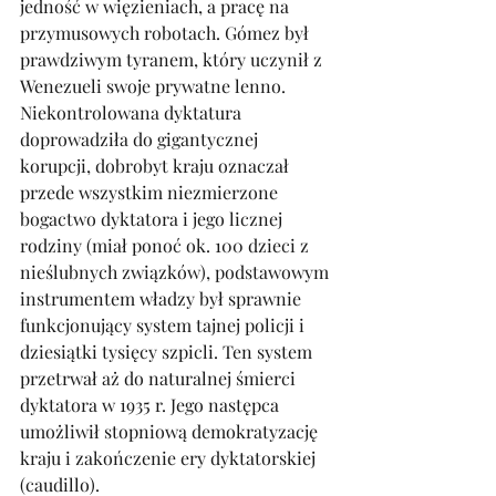
jedność w więzieniach, a pracę na 
przymusowych robotach. Gómez był 
prawdziwym tyranem, który uczynił z 
Wenezueli swoje prywatne lenno. 
Niekontrolowana dyktatura 
doprowadziła do gigantycznej 
korupcji, dobrobyt kraju oznaczał 
przede wszystkim niezmierzone 
bogactwo dyktatora i jego licznej 
rodziny (miał ponoć ok. 100 dzieci z 
nieślubnych związków), podstawowym 
instrumentem władzy był sprawnie 
funkcjonujący system tajnej policji i 
dziesiątki tysięcy szpicli. Ten system 
przetrwał aż do naturalnej śmierci 
dyktatora w 1935 r. Jego następca 
umożliwił stopniową demokratyzację 
kraju i zakończenie ery dyktatorskiej 
(caudillo). 