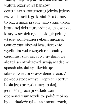
walutą rezerwową banków 
centralnych kontynentu (chyba jedyny 
raz w historii tego kraju). Era Gomeza 
to też, a może przede wszystkim okres 
brutalnej dyktatury jednego człowieka, 
który w swoich rękach skupił pełnię 
władzy politycznej i ekonomicznej. 
Gomez zunifikował kraj, fizycznie 
wyeliminował różnych regionalnych 
caudillos, zakończył wojny domowe, 
ale też scentralizował swoją władzę w 
sposób absolutny, likwidując 
jakiekolwiek przejawy demokracji. Z 
powodu stosowanych represji i tortur 
hasła jego prezydentury: pokój, 
jedność i praca prześladowani 
oponenci tłumaczyli, że pokój można 
było odnaleźć tylko na cmentarzach, 