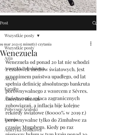
Post
Wszystkie posty
19 mar 2021
15 minut(y) czytania
Wszystkie posty
Wenezuela
Azja
Wenezuela od ponad 20 lat nie schodzi 
Ameryka Południowa
z czołówek mediów światowych. Jest 
synonimem państwa upadłego, od lat 
Afryka
spełnia definicję absolutnego bankruta 
Karaiby
porównywalnego z wzorcem z Sévres. 
Państwo nie spłaca zagranicznych 
Ameryka Północna
zobowiązań, a inflacja bije kolejne 
Półwysep Arabski
rekordy światowe (80000% w 2019 r.) 
Europa
porównywalne tylko do Zimbabwe za 
czasów Mugabego. Kiedy po raz 
Ameryka Środkowa
pierwszy byłem w tym kraju ponad 20 