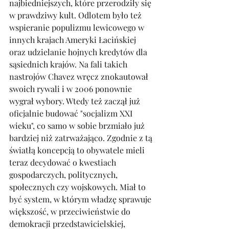
najbiedniejszych, które przerodziły się 
w prawdziwy kult. Odlotem było też 
wspieranie populizmu lewicowego w 
innych krajach Ameryki Łacińskiej 
oraz udzielanie hojnych kredytów dla 
sąsiednich krajów. Na fali takich 
nastrojów Chavez wręcz znokautował 
swoich rywali i w 2006 ponownie 
wygrał wybory. Wtedy też zaczął już 
oficjalnie budować "socjalizm XXI 
wieku", co samo w sobie brzmiało już 
bardziej niż zatrważająco. Zgodnie z tą 
światłą koncepcją to obywatele mieli 
teraz decydować o kwestiach 
gospodarczych, politycznych, 
społecznych czy wojskowych. Miał to 
być system, w którym władzę sprawuje 
większość, w przeciwieństwie do 
demokracji przedstawicielskiej, 