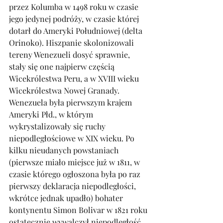
przez Kolumba w 1498 roku w czasie 
jego jedynej podróży, w czasie której 
dotarł do Ameryki Południowej (delta 
Orinoko). Hiszpanie skolonizowali 
tereny Wenezueli dosyć sprawnie, 
stały się one najpierw częścią 
Wicekrólestwa Peru, a w XVIII wieku 
Wicekrólestwa Nowej Granady. 
Wenezuela była pierwszym krajem 
Ameryki Płd., w którym 
wykrystalizowały się ruchy 
niepodległościowe w XIX wieku. Po 
kilku nieudanych powstaniach 
(pierwsze miało miejsce już w 1811, w 
czasie którego ogłoszona była po raz 
pierwszy deklaracja niepodległości, 
wkrótce jednak upadło) bohater 
kontynentu Simon Bolivar w 1821 roku 
ostatecznie wywalczył niepodległość 