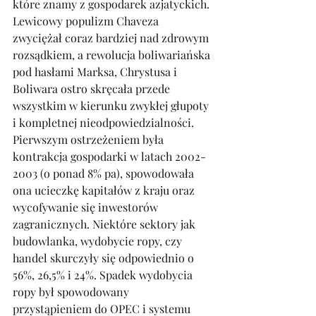
które znamy z gospodarek azjatyckich. 
Lewicowy populizm Chaveza 
zwyciężał coraz bardziej nad zdrowym 
rozsądkiem, a rewolucja boliwariańska 
pod hasłami Marksa, Chrystusa i 
Boliwara ostro skręcała przede 
wszystkim w kierunku zwykłej głupoty 
i kompletnej nieodpowiedzialności. 
Pierwszym ostrzeżeniem była 
kontrakcja gospodarki w latach 2002-
2003 (o ponad 8% pa), spowodowała 
ona ucieczkę kapitałów z kraju oraz 
wycofywanie się inwestorów 
zagranicznych. Niektóre sektory jak 
budowlanka, wydobycie ropy, czy 
handel skurczyły się odpowiednio o 
56%, 26,5% i 24%. Spadek wydobycia 
ropy był spowodowany 
przystąpieniem do OPEC i systemu 