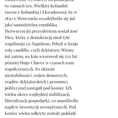
(w ramach tzw. Wielkiej Kolumbii 
razem z Kolumbią i Ekwadorem), by w 
1830 r. Wenezuela wyodrębniła się już 
jako samodzielna republika. 
Pierwszym jej prezydentem został José 
Páez, który z demokracją miał tyle 
wspólnego co Napoleon. Pełnił w kraju 
rolę caudillo, czyli dyktatora. Wiemy 
już zatem, na kim wzorował się 170 lat 
później Hugo Chavez w czasach nam 
współczesnych. Po okresie 
niestabilności, wojen domowych, 
rządów dyktatorskich i przemocy 
politycznej nastąpił pod koniec XIX 
wieku okres względnej stabilizacji, 
liberalizacji gospodarki, co umożliwiło 
napływ inwestycji zewnętrznych. Pod 
koniec wieku odkryte zostały pokłady 