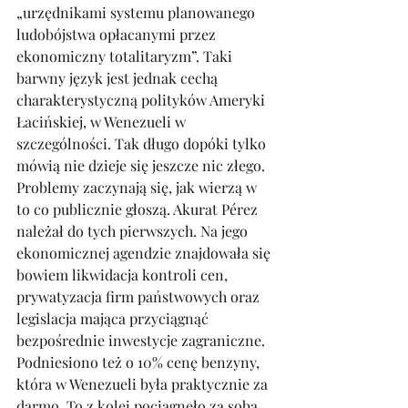
„urzędnikami systemu planowanego 
ludobójstwa opłacanymi przez 
ekonomiczny totalitaryzm”. Taki 
barwny język jest jednak cechą 
charakterystyczną polityków Ameryki 
Łacińskiej, w Wenezueli w 
szczególności. Tak długo dopóki tylko 
mówią nie dzieje się jeszcze nic złego. 
Problemy zaczynają się, jak wierzą w 
to co publicznie głoszą. Akurat Pérez 
należał do tych pierwszych. Na jego 
ekonomicznej agendzie znajdowała się 
bowiem likwidacja kontroli cen, 
prywatyzacja firm państwowych oraz 
legislacja mająca przyciągnąć 
bezpośrednie inwestycje zagraniczne. 
Podniesiono też o 10% cenę benzyny, 
która w Wenezueli była praktycznie za 
darmo. To z kolei pociągnęło za sobą 