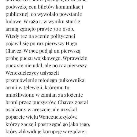
podwyżkę cen biletów komunikacji 
publicznej, co wywołało powstanie 
ludowe. W 1989 r. w wyniku starć z 
armią zginęło prawie 300 osób. 
Wtedy też na scenie politycznej 
pojawił się po raz pierwszy Hugo 
Chavez. W 1992 podjął on pierwszą 
próbę puczu wojskowego. Wprawdzie 
pucz się nie udał, ale po raz pierwszy 
Wenezuelczycy usłyszeli 
przemówienie młodego pułkownika 
armii w telewizji, któremu to 
umożliwiono w zamian za złożenie 
broni przez puczystów. Chavez został 
osadzony w areszcie, ale uzyskał 
poparcie wielu Wenezuelczyków, 
którzy zaczęli postrzegać go jako tego, 
który zlikwiduje korupcję w rządzie i 