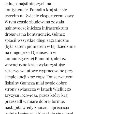
jedną z najsilniejszych na 
kontynencie. Ponadto kraj stał się 
trzecim na świecie eksporterem kawy. 
W tym czasie zbudowana została 
najnowocześniejsza infrastruktura 
drogowa na kontynencie, Gómez 
spłacił wszystkie długi zagraniczne 
(była zatem pionierem w tej dziedzinie 
na długo przed Çeausescu w 
komunistycznej Rumunii), ale też 
wewnętrzne kraju wykorzystując 
rezerwy walutowe wypracowane przy 
eksploatacji złóż ropy. Konserwatyzm 
fiskalny Gomeza miał swoje dobre 
strony zwłaszcza w latach Wielkiego 
Kryzysu 1929-1932, przez który kraj 
przeszedł w miarę dobrej formie, 
nastąpiła wtedy znaczna aprecjacja 
waluty krajowej, która stała się nawet 