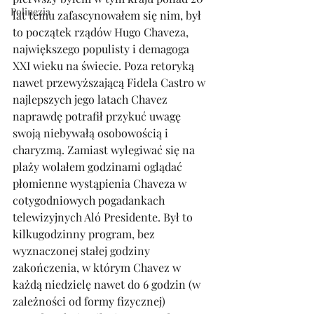
Polinezja
lat temu zafascynowałem się nim, był 
to początek rządów Hugo Chaveza, 
największego populisty i demagoga 
XXI wieku na świecie. Poza retoryką 
nawet przewyższającą Fidela Castro w 
najlepszych jego latach Chavez 
naprawdę potrafił przykuć uwagę 
swoją niebywałą osobowością i 
charyzmą. Zamiast wylegiwać się na 
plaży wolałem godzinami oglądać 
płomienne wystąpienia Chaveza w 
cotygodniowych pogadankach 
telewizyjnych Aló Presidente. Był to 
kilkugodzinny program, bez 
wyznaczonej stałej godziny 
zakończenia, w którym Chavez w 
każdą niedzielę nawet do 6 godzin (w 
zależności od formy fizycznej) 