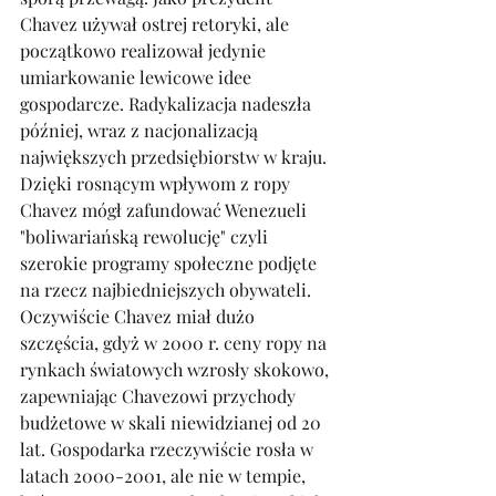
Chavez używał ostrej retoryki, ale 
początkowo realizował jedynie 
umiarkowanie lewicowe idee 
gospodarcze. Radykalizacja nadeszła 
później, wraz z nacjonalizacją 
największych przedsiębiorstw w kraju. 
Dzięki rosnącym wpływom z ropy 
Chavez mógł zafundować Wenezueli 
"boliwariańską rewolucję" czyli 
szerokie programy społeczne podjęte 
na rzecz najbiedniejszych obywateli. 
Oczywiście Chavez miał dużo 
szczęścia, gdyż w 2000 r. ceny ropy na 
rynkach światowych wzrosły skokowo, 
zapewniając Chavezowi przychody 
budżetowe w skali niewidzianej od 20 
lat. Gospodarka rzeczywiście rosła w 
latach 2000-2001, ale nie w tempie, 