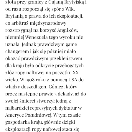
złota przy granicy z Gujaną Brytyjską i 
od razu rozpoczął się spór z Wlk. 
Brytanią o prawa do ich eksploatacji, 
co arbitraż międzynarodowy 
rozstrzygnął na korzyść Anglików, 
niemniej Wenezuela tego wyroku nie 
uznała. Jednak prawdziwym game 
changerem i jak się później miało 
okazać prawdziwym przekleństwem 
dla kraju było odkrycie przebogatych 
złóż ropy naftowej na początku XX 
wieku. W 1908 roku z pomocą USA do 
władzy doszedł gen. Gómez, który 
przez następne prawie 3 dekady, aż do 
swojej śmierci stworzył jedną z 
najbardziej represyjnych dyktatur w 
Ameryce Południowej. W tym czasie 
gospodarka kraju, głównie dzięki 
eksploatacji ropy naftowej stała się 