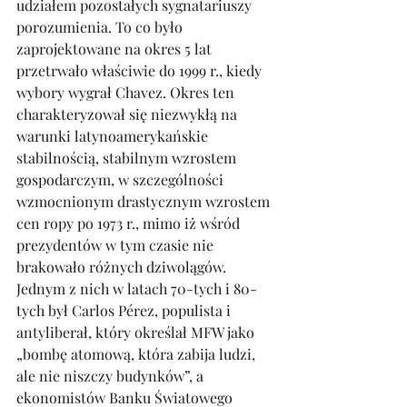
udziałem pozostałych sygnatariuszy 
porozumienia. To co było 
zaprojektowane na okres 5 lat 
przetrwało właściwie do 1999 r., kiedy 
wybory wygrał Chavez. Okres ten 
charakteryzował się niezwykłą na 
warunki latynoamerykańskie 
stabilnością, stabilnym wzrostem 
gospodarczym, w szczególności 
wzmocnionym drastycznym wzrostem 
cen ropy po 1973 r., mimo iż wśród 
prezydentów w tym czasie nie 
brakowało różnych dziwolągów. 
Jednym z nich w latach 70-tych i 80-
tych był Carlos Pérez, populista i 
antyliberał, który określał MFW jako 
„bombę atomową, która zabija ludzi, 
ale nie niszczy budynków”, a 
ekonomistów Banku Światowego 