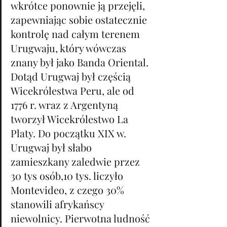
wkrótce ponownie ją przejęli, 
zapewniając sobie ostatecznie 
kontrolę nad całym terenem 
Urugwaju, który wówczas 
znany był jako Banda Oriental. 
Dotąd Urugwaj był częścią 
Wicekrólestwa Peru, ale od 
1776 r. wraz z Argentyną 
tworzył Wicekrólestwo La 
Platy. Do początku XIX w. 
Urugwaj był słabo 
zamieszkany zaledwie przez 
30 tys osób,10 tys. liczyło 
Montevideo, z czego 30% 
stanowili afrykańscy 
niewolnicy. Pierwotna ludność 