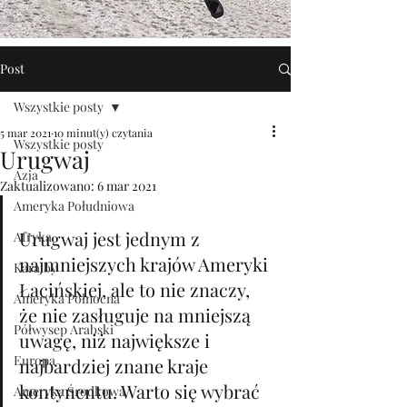
Post
Wszystkie posty
5 mar 2021
10 minut(y) czytania
Wszystkie posty
Urugwaj
Azja
Zaktualizowano:
6 mar 2021
Ameryka Południowa
Urugwaj jest jednym z 
Afryka
najmniejszych krajów Ameryki 
Karaiby
Łacińskiej, ale to nie znaczy, 
Ameryka Północna
że nie zasługuje na mniejszą 
Półwysep Arabski
uwagę, niż największe i 
Europa
najbardziej znane kraje 
kontynentu. Warto się wybrać 
Ameryka Środkowa