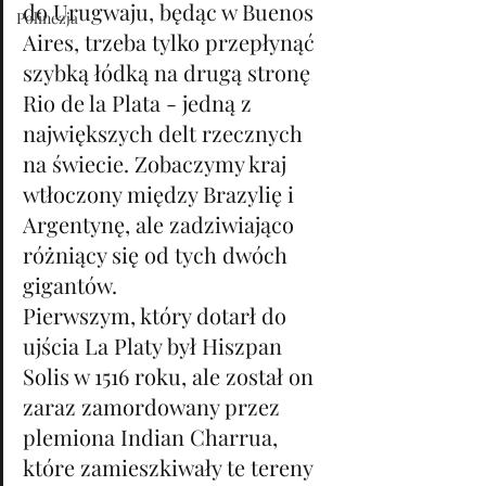
do Urugwaju, będąc w Buenos 
Polinezja
Aires, trzeba tylko przepłynąć 
szybką łódką na drugą stronę 
Rio de la Plata - jedną z 
największych delt rzecznych 
na świecie. Zobaczymy kraj 
wtłoczony między Brazylię i 
Argentynę, ale zadziwiająco 
różniący się od tych dwóch 
gigantów. 
Pierwszym, który dotarł do 
ujścia La Platy był Hiszpan 
Solis w 1516 roku, ale został on 
zaraz zamordowany przez 
plemiona Indian Charrua, 
które zamieszkiwały te tereny 