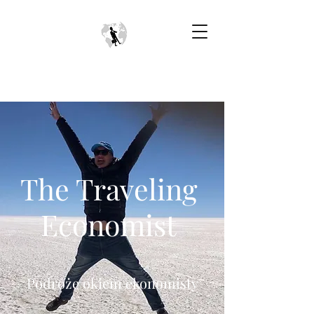
The Traveling
Economist
Podróże okiem ekonomisty