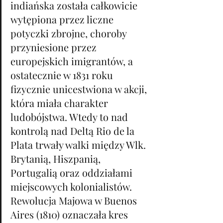
indiańska została całkowicie 
wytępiona przez liczne 
potyczki zbrojne, choroby 
przyniesione przez 
europejskich imigrantów, a 
ostatecznie w 1831 roku 
fizycznie unicestwiona w akcji, 
która miała charakter 
ludobójstwa. Wtedy to nad 
kontrolą nad Deltą Rio de la 
Plata trwały walki między Wlk. 
Brytanią, Hiszpanią, 
Portugalią oraz oddziałami 
miejscowych kolonialistów. 
Rewolucja Majowa w Buenos 
Aires (1810) oznaczała kres 