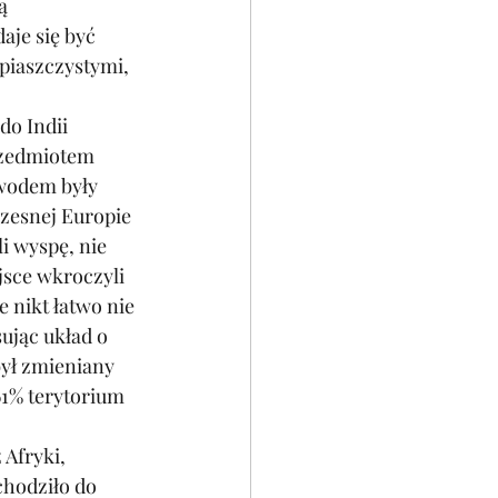
ą 
aje się być 
piaszczystymi, 
o Indii 
rzedmiotem 
owodem były 
czesnej Europie 
i wyspę, nie 
jsce wkroczyli 
 nikt łatwo nie 
ując układ o 
był zmieniany 
61% terytorium 
Afryki, 
chodziło do 