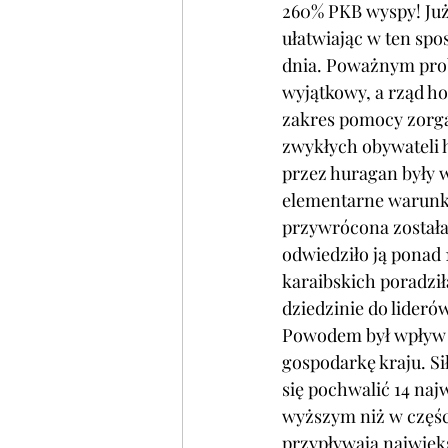
260% PKB wyspy! Już
ułatwiając w ten sp
dnia. Poważnym prob
wyjątkowy, a rząd ho
zakres pomocy zorga
zwykłych obywateli 
przez huragan były w
elementarne warunki
przywrócona została
odwiedziło ją ponad 
karaibskich poradził
dziedzinie do lideró
Powodem był wpływ ka
gospodarkę kraju. Si
się pochwalić 14 na
wyższym niż w części
przypływają najwięks