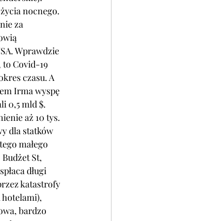
 życia nocnego. 
nie za 
owią 
USA. Wprawdzie 
 to Covid-19 
kres czasu. A 
nem Irma wyspę 
 0,5 mld $. 
nie aż 10 tys. 
wy dla statków 
tego małego 
 Budżet St, 
spłaca długi 
rzez katastrofy 
 hotelami), 
kowa, bardzo 