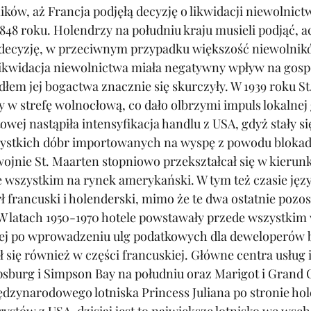
ników, aż Francja podjęłą decyzję o likwidacji niewolnic
48 roku. Holendrzy na południu kraju musieli podjąć, a
decyzję, w przeciwnym przypadku większość niewolnikó
 Likwidacja niewolnictwa miała negatywny wpływ na gosp
dłem jej bogactwa znacznie się skurczyły. W 
1939 roku St
y w strefę wolnocłową, co dało olbrzymi impuls lokalnej
towej nastąpiła intensyfikacja handlu z USA, gdyż stały s
ystkich dóbr importowanych na wyspę z powodu blokady
jnie St. Maarten stopniowo przekształcał się w kierunk
 wszystkim na rynek amerykański. W tym też czasie języ
francuski i holenderski, mimo że te dwa ostatnie pozos
 latach 1950-1970 hotele powstawały przede wszystkim 
iej po wprowadzeniu ulg podatkowych dla deweloperów
się również w części francuskiej. Główne centra usług i
ipsburg i Simpson Bay na południu oraz Marigot i Grand 
dzynarodowego lotniska Princess Juliana po stronie hol