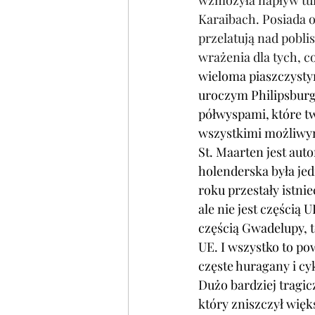
wzmożyła napływ tury
Karaibach. Posiada o
przelatują nad pobli
wrażenia dla tych, 
wieloma piaszczysty
uroczym Philipsburgi
półwyspami, które t
wszystkimi możliwy
St. Maarten jest au
holenderska była jed
roku przestały istni
ale nie jest częścią
częścią Gwadelupy, t
UE. I wszystko to p
częste huragany i cy
Dużo bardziej tragic
który zniszczył więk