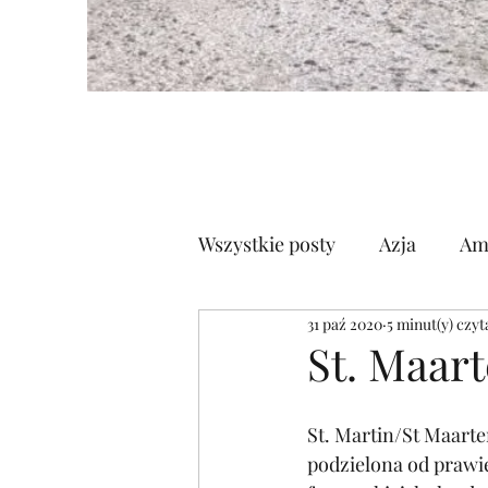
Wszystkie posty
Azja
Am
31 paź 2020
5 minut(y) czyt
Półwysep Arabski
Euro
St. Maart
St. Martin/St Maart
podzielona od prawie