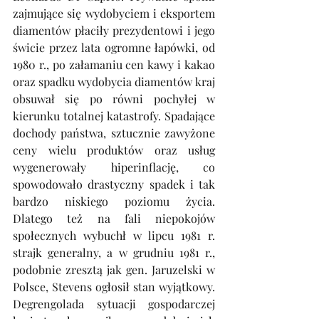
zajmujące się wydobyciem i eksportem 
diamentów płaciły prezydentowi i jego 
świcie przez lata ogromne łapówki, od 
1980 r., po załamaniu cen kawy i kakao 
oraz spadku wydobycia diamentów kraj 
obsuwał się po równi pochyłej w 
kierunku totalnej katastrofy. Spadające 
dochody państwa, sztucznie zawyżone 
ceny wielu produktów oraz usług 
wygenerowały hiperinflację, co 
spowodowało drastyczny spadek i tak 
bardzo niskiego poziomu życia. 
Dlatego też na fali niepokojów 
społecznych wybuchł w lipcu 1981 r. 
strajk generalny, a w grudniu 1981 r., 
podobnie zresztą jak gen. Jaruzelski w 
Polsce, Stevens ogłosił stan wyjątkowy. 
Degrengolada sytuacji gospodarczej 