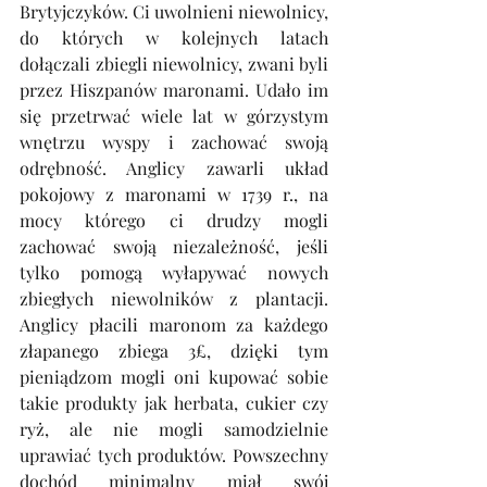
Brytyjczyków. Ci uwolnieni niewolnicy, 
do których w kolejnych latach 
dołączali zbiegli niewolnicy, zwani byli 
przez Hiszpanów maronami. Udało im 
się przetrwać wiele lat w górzystym 
wnętrzu wyspy i zachować swoją 
odrębność. Anglicy zawarli układ 
pokojowy z maronami w 1739 r., na 
mocy którego ci drudzy mogli 
zachować swoją niezależność, jeśli 
tylko pomogą wyłapywać nowych 
zbiegłych niewolników z plantacji. 
Anglicy płacili maronom za każdego 
złapanego zbiega 3£, dzięki tym 
pieniądzom mogli oni kupować sobie 
takie produkty jak herbata, cukier czy 
ryż, ale nie mogli samodzielnie 
uprawiać tych produktów. Powszechny 
dochód minimalny miał swój 