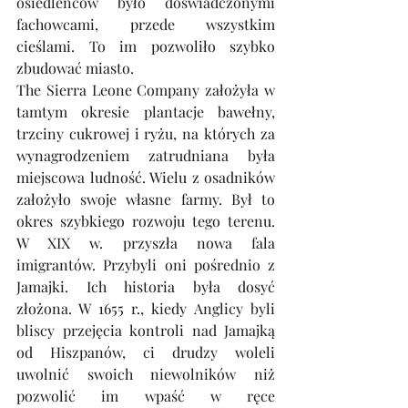
osiedleńców było doświadczonymi 
fachowcami, przede wszystkim 
cieślami. To im pozwoliło szybko 
zbudować miasto.
The Sierra Leone Company założyła w 
tamtym okresie plantacje bawełny, 
trzciny cukrowej i ryżu, na których za 
wynagrodzeniem zatrudniana była 
miejscowa ludność. Wielu z osadników 
założyło swoje własne farmy. Był to 
okres szybkiego rozwoju tego terenu. 
W XIX w. przyszła nowa fala 
imigrantów. Przybyli oni pośrednio z 
Jamajki. Ich historia była dosyć 
złożona. W 1655 r., kiedy Anglicy byli 
bliscy przejęcia kontroli nad Jamajką 
od Hiszpanów, ci drudzy woleli 
uwolnić swoich niewolników niż 
pozwolić im wpaść w ręce 