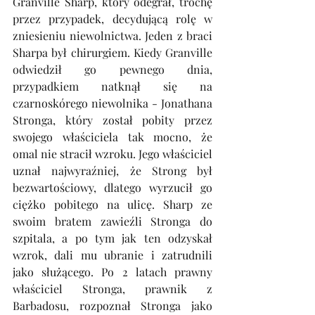
Granville Sharp, który odegrał, trochę 
przez przypadek, decydującą rolę w 
zniesieniu niewolnictwa. Jeden z braci 
Sharpa był chirurgiem. Kiedy Granville 
odwiedził go pewnego dnia, 
przypadkiem natknął się na 
czarnoskórego niewolnika - Jonathana 
Stronga, który został pobity przez 
swojego właściciela tak mocno, że 
omal nie stracił wzroku. Jego właściciel 
uznał najwyraźniej, że Strong był 
bezwartościowy, dlatego wyrzucił go 
ciężko pobitego na ulicę. Sharp ze 
swoim bratem zawieźli Stronga do 
szpitala, a po tym jak ten odzyskał 
wzrok, dali mu ubranie i zatrudnili 
jako służącego. Po 2 latach prawny 
właściciel Stronga, prawnik z 
Barbadosu, rozpoznał Stronga jako 