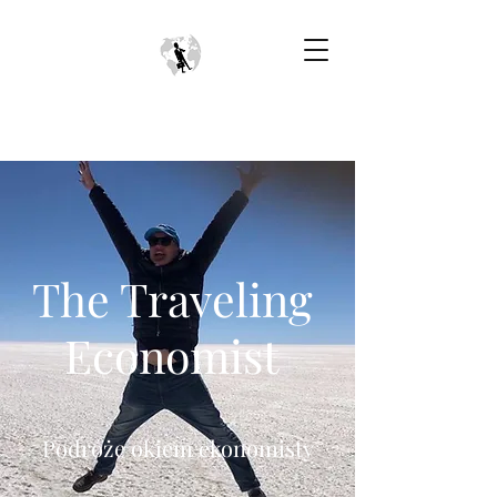
The Traveling
Economist
Podróże okiem ekonomisty