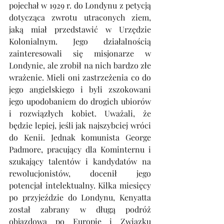
pojechał w 1929 r. do Londynu z petycją 
dotycząca zwrotu utraconych ziem, 
jaką miał przedstawić w Urzędzie 
Kolonialnym. Jego działalnością 
zainteresowali się misjonarze w 
Londynie, ale zrobił na nich bardzo złe 
wrażenie. Mieli oni zastrzeżenia co do 
jego angielskiego i byli zszokowani 
jego upodobaniem do drogich ubiorów 
i rozwiązłych kobiet. Uważali, że 
będzie lepiej, jeśli jak najszybciej wróci 
do Kenii. Jednak komunista George 
Padmore, pracujący dla Kominternu i 
szukający talentów i kandydatów na 
rewolucjonistów, docenił jego 
potencjał intelektualny. Kilka miesięcy 
po przyjeździe do Londynu, Kenyatta 
został zabrany w długą podróż 
objazdową po Europie i Związku 