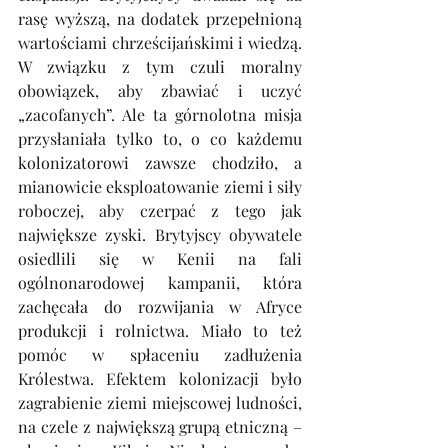
rasę wyższą, na dodatek przepełnioną 
wartościami chrześcijańskimi i wiedzą. 
W związku z tym czuli moralny 
obowiązek, aby zbawiać i uczyć 
„zacofanych”. Ale ta górnolotna misja 
przysłaniała tylko to, o co każdemu 
kolonizatorowi zawsze chodziło, a 
mianowicie eksploatowanie ziemi i siły 
roboczej, aby czerpać z tego jak 
największe zyski. Brytyjscy obywatele 
osiedlili się w Kenii na fali 
ogólnonarodowej kampanii, która 
zachęcała do rozwijania w Afryce 
produkcji i rolnictwa. Miało to też 
pomóc w spłaceniu zadłużenia 
Królestwa. Efektem kolonizacji było 
zagrabienie ziemi miejscowej ludności, 
na czele z największą grupą etniczną – 