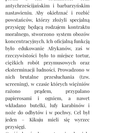
antychrześcijańskim i barbarzyńskim 
nastawieniu. Aby okiełznać i rozbić 
powstańców, którzy złożyli specjalną 
przysięgę będącą rodzajem kontraktu 
moralnego, stworzono system obozów 
koncentracyjnych. Ich oficjalną funkcją 
było edukowanie Afrykanów, zaś w 
rzeczywistości było to miejsce tortur, 
ciężkich robót przymusowych oraz 
eksterminacji ludności. Prowadzono w 
nich brutalne przesłuchania (tzw. 
screening), w czasie których więźniów 
rażono prądem, przypalano 
papierosami i ogniem, a nawet 
wkładano butelki, lufy karabinów i 
noże do odbytów i w pochwy. Cel był 
jeden – Kikuju mieli się wyrzec 
przysięgi.