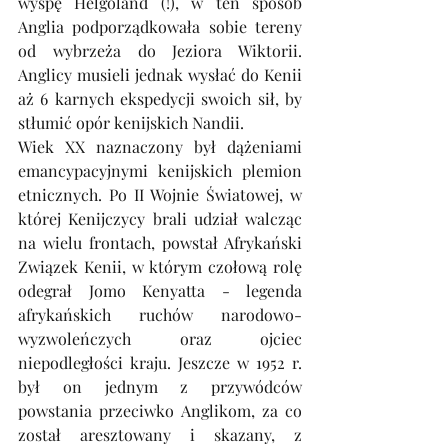
wyspę Helgoland (!), w ten sposób 
Anglia podporządkowała sobie tereny 
od wybrzeża do Jeziora Wiktorii. 
Anglicy musieli jednak wysłać do Kenii 
aż 6 karnych ekspedycji swoich sił, by 
stłumić opór kenijskich Nandii.
Wiek XX naznaczony był dążeniami 
emancypacyjnymi kenijskich plemion 
etnicznych. Po II Wojnie Światowej, w 
której Kenijczycy brali udział walcząc 
na wielu frontach, powstał Afrykański 
Związek Kenii, w którym czołową rolę 
odegrał Jomo Kenyatta - legenda 
afrykańskich ruchów narodowo-
wyzwoleńczych oraz ojciec 
niepodległości kraju. Jeszcze w 1952 r. 
był on jednym z przywódców 
powstania przeciwko Anglikom, za co 
został aresztowany i skazany, z 