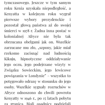
tymczasowego. Jeszcze w tym samym 
roku Kenia uzyskała niepodległość, a 
Kenyatta w kolejnym roku wygrał 
pierwsze wybory prezydenckie i 
pozostał głową państwa aż do swojej 
śmierci w 1978 r. Żadna inna postać w 
kolonialnej Afryce nie była tak 
obrzucana obelgami jak on. Wszelkie 
zarzucane mu zło, „szpony, jakie miał 
rzekomo zacisnąć nad ludnością 
Kikuju, hipnotyczne oddziaływanie 
jego oczu, jego podejrzane wizyty w 
Związku Sowieckim, jego lewicowe 
powiązania w Londynie” – wszystko to 
potęgowało odrazę w stosunku do jego 
osoby. Wszelkie sygnały rozruchów w 
Afryce odnoszono do chwili powrotu 
Kenyatty w 1946 r., po 15 latach pobytu 
za granicą. Biali osadnicy podzielali 