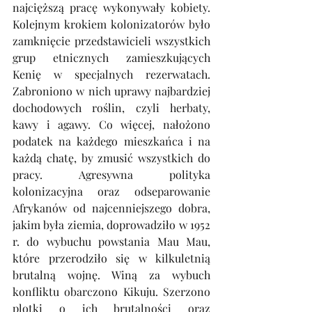
najcięższą pracę wykonywały kobiety. 
Kolejnym krokiem kolonizatorów było 
zamknięcie przedstawicieli wszystkich 
grup etnicznych zamieszkujących 
Kenię w specjalnych rezerwatach. 
Zabroniono w nich uprawy najbardziej 
dochodowych roślin, czyli herbaty, 
kawy i agawy. Co więcej, nałożono 
podatek na każdego mieszkańca i na 
każdą chatę, by zmusić wszystkich do 
pracy. Agresywna polityka 
kolonizacyjna oraz odseparowanie 
Afrykanów od najcenniejszego dobra, 
jakim była ziemia, doprowadziło w 1952 
r. do wybuchu powstania Mau Mau, 
które przerodziło się w kilkuletnią 
brutalną wojnę. Winą za wybuch 
konfliktu obarczono Kikuju. Szerzono 
plotki o ich brutalności oraz 