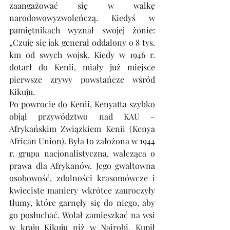
zaangażować się w walkę 
narodowowyzwoleńczą. Kiedyś w 
pamiętnikach wyznał swojej żonie: 
„Czuję się jak generał oddalony o 8 tys. 
km od swych wojsk. Kiedy w 1946 r. 
dotarł do Kenii, miały już miejsce 
pierwsze zrywy powstańcze wśród 
Kikuju.
Po powrocie do Kenii, Kenyatta szybko 
objął przywództwo nad KAU – 
Afrykańskim Związkiem Kenii (Kenya 
African Union). Była to założona w 1944 
r. grupa nacjonalistyczna, walcząca o 
prawa dla Afrykanów. Jego gwałtowna 
osobowość, zdolności krasomówcze i 
kwieciste maniery wkrótce zauroczyły 
tłumy, które garnęły się do niego, aby 
go posłuchać. Wolał zamieszkać na wsi 
w kraju Kikuju niż w Nairobi. Kupił 