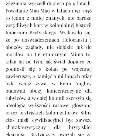
więzienia wyszedł dopiero po 9 latach. 
Powstanie Mau Mau w latach 1952-1956 
to jedno z mniej znanych, ale bardzo 
wstydliwych kart w kolonialnej historii 
Imperium Brytyjskiego. Wydawało się, 
że po doświadczeniach Holocaustu i 
obozów zagłady, nie dojdzie już do 
mordów na tle etnicznym. Mimo to, 
kilka lat po tym, jak świat dopiero co 
podnosił się z kolan po wojennej 
zawierusze, a pamięć o milionach ofiar 
była wciąż żywa, w Kenii Anglicy 
budowali obozy koncentracyjne dla 
tubylców, a w całej kolonii szerzyła się 
ideologia wyższości rasowej głoszona 
przez brytyjskich kolonizatorów. Silny 
etos misji cywilizacyjnej był zawsze 
charakterystyczny dla brytyjskiej 
ekspansji. Brytyjczycy uważali się za 