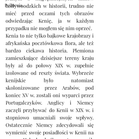
Polinezja
hollywoodzkich w historii, trudno nie 
mieć przed oczami tych obrazów 
odwiedzając Kenię, ja w każdym 
przypadku nie mogłem się nim oprzeć.
Kenia to nie tylko bajkowe krajobrazy i 
afrykańska pocztówkowa flora, ale też 
bardzo ciekawa historia. Plemiona 
zamieszkujące dzisiejsze tereny kraju 
były aż do połowy XIX w. zupełnie 
izolowane od reszty świata. Wybrzeże 
kenijskie było natomiast 
skolonizowane przez Arabów, pod 
koniec XV w. zostali oni wyparci przez 
Portugalczyków. Anglicy i Niemcy 
zaczęli przybywać do Kenii w XIX w. i 
stopniowo umacniali swoje wpływy. 
Ostatecznie Niemcy zdecydowali się 
wymienić swoje posiadłości w Kenii na 