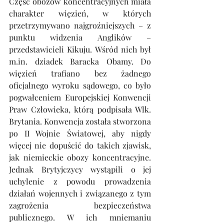
Część obozów koncentracyjnych miała 
charakter więzień, w których 
przetrzymywano najgroźniejszych – z 
punktu widzenia Anglików – 
przedstawicieli Kikuju. Wśród nich był 
m.in
. dziadek Baracka Obamy. Do 
więzień trafiano bez żadnego 
oficjalnego wyroku sądowego, co było 
pogwałceniem Europejskiej Konwencji 
Praw Człowieka, którą podpisała Wlk. 
Brytania. Konwencja została stworzona 
po II Wojnie Światowej, aby nigdy 
więcej nie dopuścić do takich zjawisk, 
jak niemieckie obozy koncentracyjne. 
Jednak Brytyjczycy wystąpili o jej 
uchylenie z powodu prowadzenia 
działań wojennych i związanego z tym 
zagrożenia bezpieczeństwa 
publicznego. W ich mniemaniu 