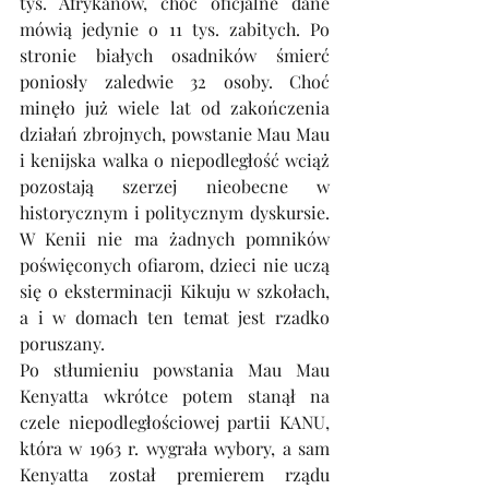
tys. Afrykanów, choć oficjalne dane 
mówią jedynie o 11 tys. zabitych. Po 
stronie białych osadników śmierć 
poniosły zaledwie 32 osoby. Choć 
minęło już wiele lat od zakończenia 
działań zbrojnych, powstanie Mau Mau 
i kenijska walka o niepodległość wciąż 
pozostają szerzej nieobecne w 
historycznym i politycznym dyskursie. 
W Kenii nie ma żadnych pomników 
poświęconych ofiarom, dzieci nie uczą 
się o eksterminacji Kikuju w szkołach, 
a i w domach ten temat jest rzadko 
poruszany.
Po stłumieniu powstania Mau Mau 
Kenyatta wkrótce potem stanął na 
czele niepodległościowej partii KANU, 
która w 1963 r. wygrała wybory, a sam 
Kenyatta został premierem rządu 