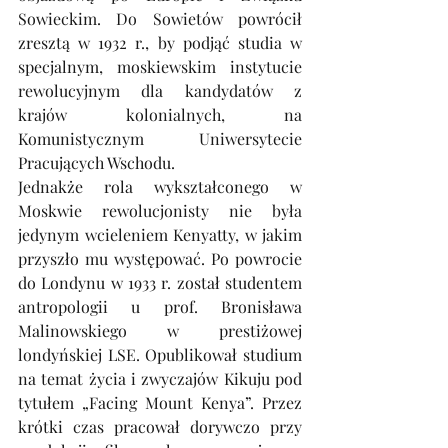
Sowieckim. Do Sowietów powrócił 
zresztą w 1932 r., by podjąć studia w 
specjalnym, moskiewskim instytucie 
rewolucyjnym dla kandydatów z 
krajów kolonialnych, na 
Komunistycznym Uniwersytecie 
Pracujących Wschodu.
Jednakże rola wykształconego w 
Moskwie rewolucjonisty nie była 
jedynym wcieleniem Kenyatty, w jakim 
przyszło mu występować. Po powrocie 
do Londynu w 1933 r. został studentem 
antropologii u prof. Bronisława 
Malinowskiego w prestiżowej 
londyńskiej LSE. Opublikował studium 
na temat życia i zwyczajów Kikuju pod 
tytułem „Facing Mount Kenya”. Przez 
krótki czas pracował dorywczo przy 