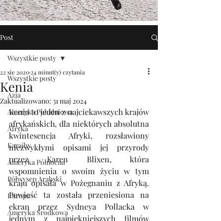
Post
Wszystkie posty
22 sie 2020
24 minut(y) czytania
Wszystkie posty
Kenia
Azja
Zaktualizowano:
31 maj 2024
Kenia to jeden z najciekawszych krajów 
Ameryka Południowa
afrykańskich, dla niektórych absolutna 
Afryka
kwintesencja Afryki, rozsławiony 
Karaiby
niezwykłymi opisami jej przyrody 
przez Karen Blixen, która 
Ameryka Północna
wspomnienia o swoim życiu w tym 
Półwysep Arabski
kraju opisała w Pożegnaniu z Afryką. 
Powieść ta została przeniesiona na 
Europa
ekran przez Sydneya Pollacka w 
Ameryka Środkowa
jednym z najpiękniejszych filmów 