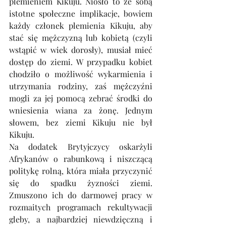
plemieniem Kikuju. Niosło to ze sobą 
istotne społeczne implikacje, bowiem 
każdy członek plemienia Kikuju, aby 
stać się mężczyzną lub kobietą (czyli 
wstąpić w wiek dorosły), musiał mieć 
dostęp do ziemi. W przypadku kobiet 
chodziło o możliwość wykarmienia i 
utrzymania rodziny, zaś mężczyźni 
mogli za jej pomocą zebrać środki do 
wniesienia wiana za żonę. Jednym 
słowem, bez ziemi Kikuju nie był 
Kikuju.
Na dodatek Brytyjczycy oskarżyli 
Afrykanów o rabunkową i niszczącą 
politykę rolną, która miała przyczynić 
się do spadku żyzności ziemi. 
Zmuszono ich do darmowej pracy w 
rozmaitych programach rekultywacji 
gleby, a najbardziej niewdzięczną i 