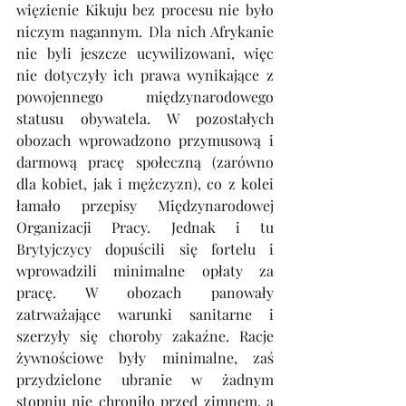
więzienie Kikuju bez procesu nie było 
niczym nagannym. Dla nich Afrykanie 
nie byli jeszcze ucywilizowani, więc 
nie dotyczyły ich prawa wynikające z 
powojennego międzynarodowego 
statusu obywatela. W pozostałych 
obozach wprowadzono przymusową i 
darmową pracę społeczną (zarówno 
dla kobiet, jak i mężczyzn), co z kolei 
łamało przepisy Międzynarodowej 
Organizacji Pracy. Jednak i tu 
Brytyjczycy dopuścili się fortelu i 
wprowadzili minimalne opłaty za 
pracę. W obozach panowały 
zatrważające warunki sanitarne i 
szerzyły się choroby zakaźne. Racje 
żywnościowe były minimalne, zaś 
przydzielone ubranie w żadnym 
stopniu nie chroniło przed zimnem, a 