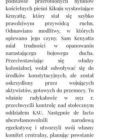
podstawie przerobionych hymnów 
kościelnych pieśni Kikuju wysławiające 
Kenyattę, który stał się szybko 
prawdziwym przywódcą ruchu. 
Odmawiano modlitwy, w których 
opiewano jego czyny. Sam Kenyatta 
miał trudności w opanowaniu 
narastającego bojowego ducha. 
Przeciwstawiając się władzy 
kolonialnej, wolał odwoływać się do 
środków konstytucyjnych, ale został 
oskrzydlony przez wojujących 
aktywistów, gotowych do przemocy. To 
właśnie radykałowie w 1951 r. 
przechwycili kontrolę nad stołecznym 
oddziałem KAU. Następnie de facto 
ubezwłasnowolnili narodową 
egzekutywę i utworzyli swój własny 
komitet centralny, planując powstanie 