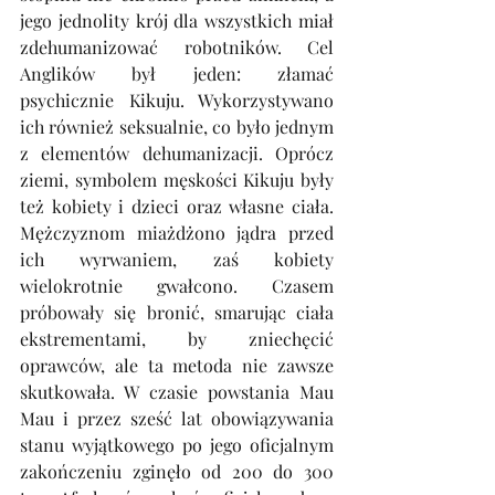
jego jednolity krój dla wszystkich miał 
zdehumanizować robotników. Cel 
Anglików był jeden: złamać 
psychicznie Kikuju. Wykorzystywano 
ich również seksualnie, co było jednym 
z elementów dehumanizacji. Oprócz 
ziemi, symbolem męskości Kikuju były 
też kobiety i dzieci oraz własne ciała. 
Mężczyznom miażdżono jądra przed 
ich wyrwaniem, zaś kobiety 
wielokrotnie gwałcono. Czasem 
próbowały się bronić, smarując ciała 
ekstrementami, by zniechęcić 
oprawców, ale ta metoda nie zawsze 
skutkowała. W czasie powstania Mau 
Mau i przez sześć lat obowiązywania 
stanu wyjątkowego po jego oficjalnym 
zakończeniu zginęło od 200 do 300 