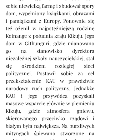
sobie niewielką farmę i zbudował spory 
dom, wypełniony książkami, obrazami 
i pamiątkami z Europy. Ponownie się 
też ożenił w najpotężniejszą rodzinę 
Koinange z południa kraju Kikuju. Jego 
dom w Githunguri, gdzie mianowano 
go na stanowisko dyrektora 
niezależnej szkoły nauczycielskiej, stał 
się ośrodkiem rozległej sieci 
politycznej. Postawił sobie za cel 
przekształcenie KAU w prawdziwie 
narodowy ruch polityczny. Jednakże 
KAU i jego przywódca pozyskali 
masowe wsparcie głównie w plemieniu 
Kikuju, gdzie atmosfera gniewu, 
skierowanego przeciwko rządowi i 
białym była największa. Na burzliwych 
mityngach śpiewano stworzone na 