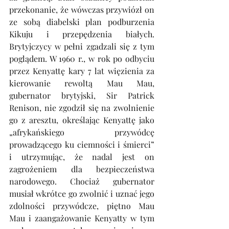
przekonanie, że wówczas przywiózł on 
ze sobą diabelski plan podburzenia 
Kikuju i przepędzenia białych. 
Brytyjczycy w pełni zgadzali się z tym 
poglądem. W 1960 r., w rok po odbyciu 
przez Kenyattę kary 7 lat więzienia za 
kierowanie rewoltą Mau Mau, 
gubernator brytyjski, Sir Patrick 
Renison, nie zgodził się na zwolnienie 
go z aresztu, określając Kenyattę jako 
„afrykańskiego przywódcę 
prowadzącego ku ciemności i śmierci” 
i utrzymując, że nadal jest on 
zagrożeniem dla bezpieczeństwa 
narodowego. Chociaż gubernator 
musiał wkrótce go zwolnić i uznać jego 
zdolności przywódcze, piętno Mau 
Mau i zaangażowanie Kenyatty w tym 