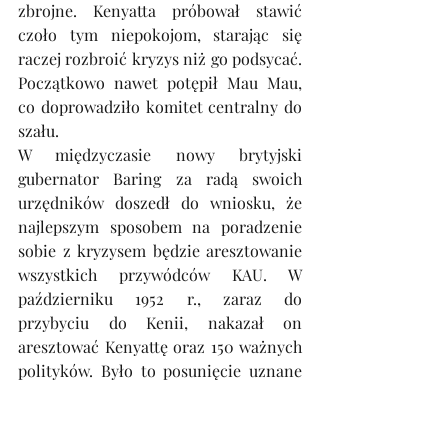
zbrojne. Kenyatta próbował stawić 
czoło tym niepokojom, starając się 
raczej rozbroić kryzys niż go podsycać. 
Początkowo nawet potępił Mau Mau, 
co doprowadziło komitet centralny do 
szału.
W międzyczasie nowy brytyjski 
gubernator Baring za radą swoich 
urzędników doszedł do wniosku, że 
najlepszym sposobem na poradzenie 
sobie z kryzysem będzie aresztowanie 
wszystkich przywódców KAU. W 
październiku 1952 r., zaraz do 
przybyciu do Kenii, nakazał on 
aresztować Kenyattę oraz 150 ważnych 
polityków. Było to posunięcie uznane 
przez Mau Mau za wypowiedzenie 
wojny. I ta okrutna wojna rzeczywiście 
wybuchła, o czym wcześniej była 