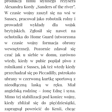
produkcji filmu słynnego reżysera 
Alexandra Kordy „Sanders of the river”. 
W czasie wojny zaszył się na wsi w 
Sussex, pracował jako robotnik rolny i 
prowadził wykłady dla wojsk 
brytyjskich. Zgłosił się nawet na 
ochotnika do Home Guard (utworzona 
w czasie wojny formacja obrony 
wewnętrznej). Pozornie zdawał się 
czuć jak u siebie w domu, zarówno 
wtedy, kiedy w pubie popijał piwo z 
rolnikami z Sussex, jak też wtedy kiedy 
przechadzał się po Piccadilly, pstrokato 
ubrany w czerwoną kurtkę sportową z 
nieodłączną laską w ręku. Miał 
angielską rodzinę – żonę Ednę i syna. 
Mimo tej stabilizacji pod koniec wojny, 
kiedy zbliżał się do pięćdziesiątki, 
zapragnął powrócić do Kenii, chcąc 