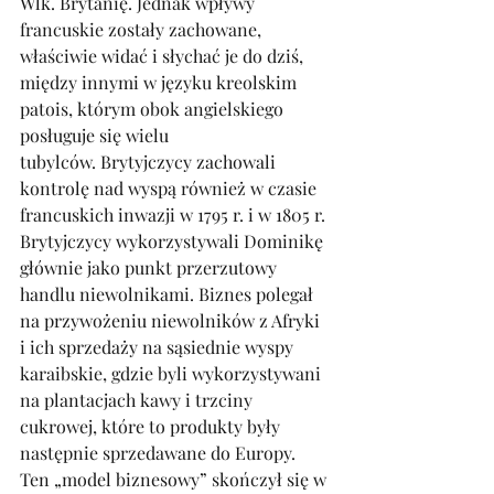
Wlk. Brytanię. Jednak wpływy 
francuskie zostały zachowane, 
właściwie widać i słychać je do dziś, 
między innymi w języku kreolskim 
patois, którym obok angielskiego 
posługuje się wielu 
tubylców. Brytyjczycy zachowali 
kontrolę nad wyspą również w czasie 
francuskich inwazji w 1795 r. i w 1805 r. 
Brytyjczycy wykorzystywali Dominikę 
głównie jako punkt przerzutowy 
handlu niewolnikami. Biznes polegał 
na przywożeniu niewolników z Afryki 
i ich sprzedaży na sąsiednie wyspy 
karaibskie, gdzie byli wykorzystywani 
na plantacjach kawy i trzciny 
cukrowej, które to produkty były 
następnie sprzedawane do Europy. 
Ten „model biznesowy” skończył się w 