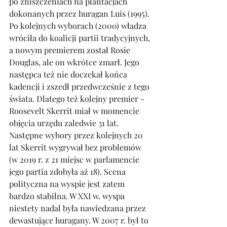
po zniszczeniach na plantacjach 
dokonanych przez huragan Luis (1995). 
Po kolejnych wyborach (2000) władza 
wróciła do koalicji partii tradycyjnych, 
a nowym premierem został Rosie 
Douglas, ale on wkrótce zmarł. Jego 
następca też nie doczekał końca 
kadencji i zszedł przedwcześnie z tego 
świata. Dlatego też kolejny premier - 
Roosevelt Skerrit miał w momencie 
objęcia urzędu zaledwie 31 lat. 
Następne wybory przez kolejnych 20 
lat Skerrit wygrywał bez problemów 
(w 2019 r. z 21 miejsc w parlamencie 
jego partia zdobyła aż 18). Scena 
polityczna na wyspie jest zatem 
bardzo stabilna. W XXI w. wyspa 
niestety nadal była nawiedzana przez 
dewastujące huragany. W 2007 r. był to 