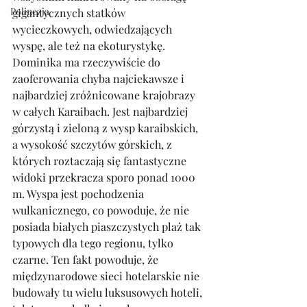
Polinezja
gigantycznych statków 
wycieczkowych, odwiedzających 
wyspę, ale też na ekoturystykę. 
Dominika ma rzeczywiście do 
zaoferowania chyba najciekawsze i 
najbardziej zróżnicowane krajobrazy 
w całych Karaibach. Jest najbardziej 
górzystą i zieloną z wysp karaibskich, 
a wysokość szczytów górskich, z 
których roztaczają się fantastyczne 
widoki przekracza sporo ponad 1000 
m. Wyspa jest pochodzenia 
wulkanicznego, co powoduje, że nie 
posiada białych piaszczystych plaż tak 
typowych dla tego regionu, tylko 
czarne. Ten fakt powoduje, że 
międzynarodowe sieci hotelarskie nie 
budowały tu wielu luksusowych hoteli, 