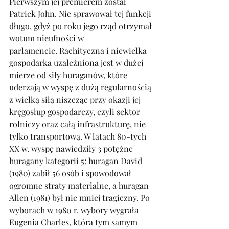
Pierwszym jej premierem został 
Patrick John. Nie sprawował tej funkcji 
długo, gdyż po roku jego rząd otrzymał 
wotum nieufności w 
parlamencie. Rachityczna i niewielka 
gospodarka uzależniona jest w dużej 
mierze od siły huraganów, które 
uderzają w wyspę z dużą regularnością 
z wielką siłą niszcząc przy okazji jej 
kręgosłup gospodarczy, czyli sektor 
rolniczy oraz całą infrastrukturę, nie 
tylko transportową. W latach 80-tych 
XX w. wyspę nawiedziły 3 potężne 
huragany kategorii 5: huragan David 
(1980) zabił 56 osób i spowodował 
ogromne straty materialne, a huragan 
Allen (1981) był nie mniej tragiczny. Po 
wyborach w 1980 r. wybory wygrała 
Eugenia Charles, która tym samym 