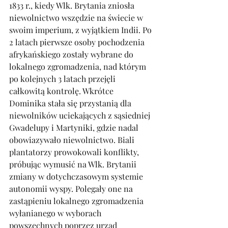
1833 r., kiedy Wlk. Brytania zniosła 
niewolnictwo wszędzie na świecie w 
swoim imperium, z wyjątkiem Indii. Po 
2 latach pierwsze osoby pochodzenia 
afrykańskiego zostały wybrane do 
lokalnego zgromadzenia, nad którym 
po kolejnych 3 latach przejęli 
całkowitą kontrolę. Wkrótce 
Dominika stała się przystanią dla 
niewolników uciekających z sąsiedniej 
Gwadelupy i Martyniki, gdzie nadal 
obowiazywało niewolnictwo. Biali 
plantatorzy prowokowali konflikty, 
próbując wymusić na Wlk. Brytanii 
zmiany w dotychczasowym systemie 
autonomii wyspy. Polegały one na 
zastąpieniu lokalnego zgromadzenia 
wyłanianego w wyborach 
powszechnych poprzez urząd 