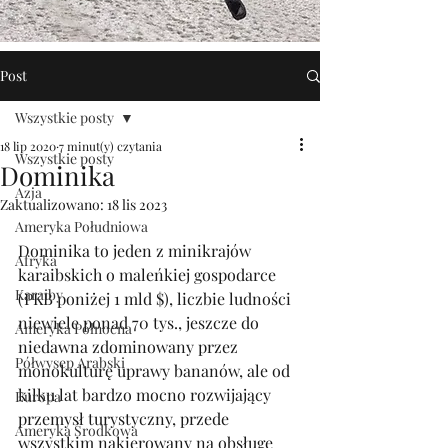
Post
Wszystkie posty
18 lip 2020
7 minut(y) czytania
Wszystkie posty
Dominika
Azja
Zaktualizowano:
18 lis 2023
Ameryka Południowa
Dominika to jeden z minikrajów 
Afryka
karaibskich o maleńkiej gospodarce 
Karaiby
(PKB poniżej 1 mld $), liczbie ludności 
niewiele ponad 70 tys., jeszcze do 
Ameryka Północna
niedawna zdominowany przez 
Półwysep Arabski
monokulturę uprawy bananów, ale od 
kilku lat bardzo mocno rozwijający 
Europa
przemysł turystyczny, przede 
Ameryka Środkowa
wszystkim nakierowany na obsługę 