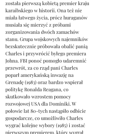
została pierwszą kobietą premier kraju 
karaibskiego w historii. Ona też nie 
miała łatwego życia, prócz huraganów 
musiała się mierzyć z próbami 
zorganizowania dwóch zamachów 
stanu. Grupa wojskowych najemników 
bezskutecznie próbowała obalić panią 
Charles i przywrócić byłego premiera 
Johna. FBI ponoć pomogło udaremnić 
przewrót, za co rząd pani Charles 
poparł amerykańską inwazję na 
Grenadę (1983) oraz bardzo wspierał 
politykę Ronalda Reagana, co 
skutkowało wzrostem pomocy 
rozwojowej USA dla Dominiki. W 
połowie lat 80-tych nastąpiło odbicie 
gospodarcze, co umożliwiło Charles 
wygrać kolejne wybory (1985) i zostać 
pierwszym premierem, który wygrał 