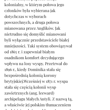
kolonialny, w którym połowa jego 
członków była wybierana jak 
dotychczas w wyborach 
powszechnych, a druga połowa 
mianowana przez Anglików. Jak 
nietrudno się domyślić mianowani 
byli wyłącznie przedstawiciele białej 
mniejszości. Taki system obowiązywał 
od 1865 r. i zapewniał białym 
osadnikom komfort decydującego 
wpływu na losy wyspy. Przetrwał do 
1896 r., kiedy Dominika stała się 
bezpośrednią kolonią korony 
brytyjskiej.Wcześniej w 1871 r. wyspa 
stała się częścią kolonii wysp 
zawietrznych (ang. leeward) 
archipelagu Małych Antyli. Z nazwą tą, 
a właściwie jej polskim tłumaczeniem 