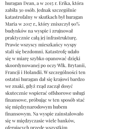
huragan Dean, a w 2015 r. Erika, która 
zabiła 30 osób. Jednak szczególnie 
katastrofalny w skutkach był huragan 
Maria w 2017 r., który zniszczył 90% 
budynków na wyspie i zrujnował 
praktycznie całą jej infrastrukturę. 
Prawie wszyscy mieszkańcy wyspy 
stali się bezdomni. Katastrofę udało 
się w miarę szybko opanować dzięki 
skoordynowanej po oczy Wlk. Brytanii, 
Francji i Holandii. W szczególności ten 
ostatni huragan dał się krajowi bardzo 
we znaki, gdyż rząd zaczął dosyć 
skutecznie wspierać offshorowe usługi 
finansowe, próbując w ten sposób stać 
się międzynarodowym hubem 
finansowym. Na wyspie zainstalowało 
się w międzyczasie wiele banków, 
oferujących przede wszystkim 