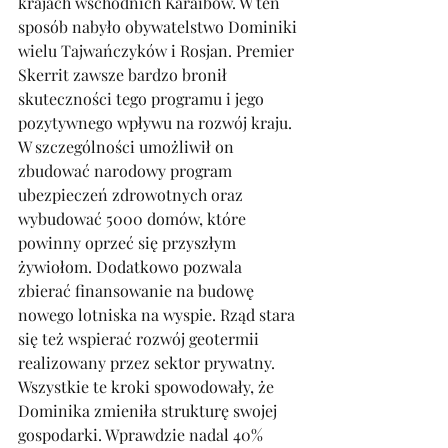
krajach wschodnich Karaibów. W ten 
sposób nabyło obywatelstwo Dominiki 
wielu Tajwańczyków i Rosjan. Premier 
Skerrit zawsze bardzo bronił 
skuteczności tego programu i jego 
pozytywnego wpływu na rozwój kraju. 
W szczególności umożliwił on 
zbudować narodowy program 
ubezpieczeń zdrowotnych oraz 
wybudować 5000 domów, które 
powinny oprzeć się przyszłym 
żywiołom. Dodatkowo pozwala 
zbierać finansowanie na budowę 
nowego lotniska na wyspie. Rząd stara 
się też wspierać rozwój geotermii 
realizowany przez sektor prywatny. 
Wszystkie te kroki spowodowały, że 
Dominika zmieniła strukturę swojej 
gospodarki. Wprawdzie nadal 40% 