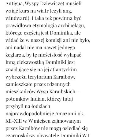
Antigua, Wyspy Dziewicze) musieli 
wziąć kurs na wiatr (czyli ang. 
windward). I taka też powinna być 
prawidłowa etymologia archipelagu, 
którego częścią jest Dominika, ale 
widać że w naszej komisji ani nie było, 
ani nadal nie ma nawet jednego 
żeglarza, by tę nieścisłość wyłapać. 
Inną ciekawostką Dominiki jest 
znajdujące się na jej atlantyckim 
wybrzeżu terytorium Karaibów, 
zamieszkałe przez rdzennych 
mieszkańców Wysp Karaibskich - 
potomków Indian, którzy tutaj 
przybyli na łodziach 
najprawdopodobniej z Amazonii ok. 
XII-XIII w. W miejscu zajmowanym 
przez Karaibów nie mogą osiedlać się 
czarnoskórzy obywatele Dominiki.W I 