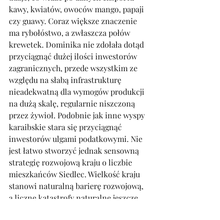
kawy, kwiatów, owoców mango, papaji 
czy guawy. Coraz większe znaczenie 
ma rybołóstwo, a zwłaszcza połów 
krewetek. Dominika nie zdołała dotąd 
przyciągnąć dużej ilości inwestorów 
zagranicznych, przede wszystkim ze 
względu na słabą infrastrukturę 
nieadekwatną dla wymogów produkcji 
na dużą skalę, regularnie niszczoną 
przez żywioł. Podobnie jak inne wyspy 
karaibskie stara się przyciągnąć 
inwestorów ulgami podatkowymi. Nie 
jest łatwo stworzyć jednak sensowną 
strategię rozwojową kraju o liczbie 
mieszkańców Siedlec. Wielkość kraju 
stanowi naturalną barierę rozwojową, 
a liczne katastrofy naturalne jeszcze 
ten rozwój utrudniają, a z pewnością 