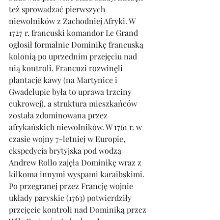
też sprowadzać pierwszych 
niewolników z Zachodniej Afryki. W 
1727 r. francuski komandor Le Grand 
ogłosił formalnie Dominikę francuską 
kolonią po uprzednim przejęciu nad 
nią kontroli. Francuzi rozwinęli 
plantacje kawy (na Martynice i 
Gwadelupie była to uprawa trzciny 
cukrowej), a struktura mieszkańców 
została zdominowana przez 
afrykańskich niewolników. W 1761 r. w 
czasie wojny 7-letniej w Europie, 
ekspedycja brytyjska pod wodzą 
Andrew Rollo zajęła Dominikę wraz z 
kilkoma innymi wyspami karaibskimi. 
Po przegranej przez Francję wojnie 
układy paryskie (1763) potwierdziły 
przejęcie kontroli nad Dominiką przez 