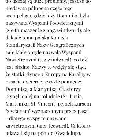
do dzisiaj są duże problemy. Jeszcze do 
niedawna północna część tego 
archipelagu, gdzie leży Dominika była 
nazywana Wyspami Podwietrznymi 
(złe tłumaczenie z ang. windward), ale 
dekadę temu polska Komisja 
Standaryzacji Nazw Geograficznych 
całe Małe Antyle nazwała Wyspami 
Nawietrznymi (też windward), co też 
jest błędne. Nazwy te wzięły się stąd, 
że statki płynąc z Europy na Karaiby w 
pasacie docierały zwykle pomiędzy 
Dominiką, a Martyniką. Ci, którzy 
płynęli dalej na południe (St. Lucia, 
Martynika, St. Vincent) płynęli kursem 
"z wiatrem" wyznaczanym przez pasat 
- dlatego wyspy te nazwano 
zawietrznymi (ang. leeward). Ci którzy 
udawali się na północ (Gwadelupa, 