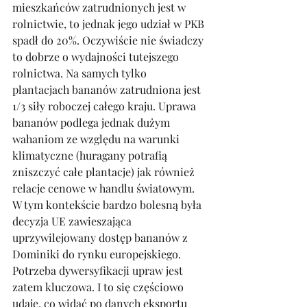
mieszkańców zatrudnionych jest w 
rolnictwie, to jednak jego udział w PKB 
spadł do 20%. Oczywiście nie świadczy 
to dobrze o wydajności tutejszego 
rolnictwa. Na samych tylko 
plantacjach bananów zatrudniona jest 
1/3 siły roboczej całego kraju. Uprawa 
bananów podlega jednak dużym 
wahaniom ze względu na warunki 
klimatyczne (huragany potrafią 
zniszczyć całe plantacje) jak również 
relacje cenowe w handlu światowym. 
W tym kontekście bardzo bolesną była 
decyzja UE zawieszająca 
uprzywilejowany dostęp bananów z 
Dominiki do rynku europejskiego. 
Potrzeba dywersyfikacji upraw jest 
zatem kluczowa. I to się częściowo 
udaje, co widać po danych eksportu 