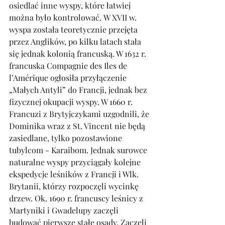
osiedlać inne wyspy, które łatwiej 
można było kontrolować. W XVII w. 
wyspa została teoretycznie przejęta 
przez Anglików, po kilku latach stała 
się jednak kolonią francuską. W 1632 r. 
francuska Compagnie des Iles de 
l’Amérique ogłosiła przyłączenie 
„Małych Antyli” do Francji, jednak bez 
fizycznej okupacji wyspy. W 1660 r. 
Francuzi z Brytyjczykami uzgodnili, że 
Dominika wraz z St. Vincent nie będą 
zasiedlane, tylko pozostawione 
tubylcom - Karaibom. Jednak surowce 
naturalne wyspy przyciągały kolejne 
ekspedycje leśników z Francji i Wlk. 
Brytanii, którzy rozpoczęli wycinkę 
drzew. Ok. 1690 r. francuscy leśnicy z 
Martyniki i Gwadelupy zaczęli 
budować pierwsze stałe osady. Zaczęli 