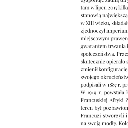
tam w lipcu 2017 kilk
stanowią największą 
w XIII wieku, składa
zjednoczył imperium
miejscowym prawem 
gwarantem trwania i
społeczeństwa. Prze
skutecznie opierało 
zmienił konfigurację
swojego okrucieństw
podpisali w 1887 r. 
W 1919 r. powstała 
Francuskiej Afryki 
teren był pozbawion
Francuzi stworzyli i
na swoją modłę. Kol