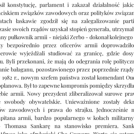
ił konstytucję, parlament i zakazał działalność jakich
aciskiem związków zawodowych oraz polityków związan
tach łaskawie zgodził się na zalegalizowanie partii
asie swoich rządów uzyskał stopień generała, utrzymał 
inny pułkownik armii - niejaki Zerbo - dokonał kolejnego
 bezpośrednio przez oficerów armii doprowadziło d
erowie wyjeżdżali studiować za granicę, gdzie dosyć
Byli przekonani, że mają do odegrania rolę polityczną
ie bałaganu, pozostawionego przez poprzednie rządy 
w 1982 r., nowym szefem państwa został komendant Oué
oplanowa. Był to zapewne kompromis pomiędzy skrzydł
ie armii. Nowy prezydent zliberalizował surowe praw
e swobody obywatelskie. Unieważnione zostały dekre
ków zawodowych i prawa do strajku. Jednocześnie n
pitana armii, bardzo popularnego w kołach militarny
 Thomasa Sankarę na stanowisko premiera. Sanka