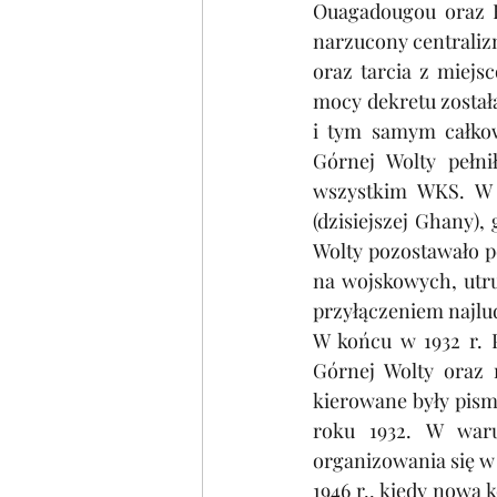
Ouagadougou oraz Bo
narzucony centraliz
oraz tarcia z miejs
mocy dekretu została
i tym samym całkowi
Górnej Wolty pełni
wszystkim WKS. W 
(dzisiejszej Ghany)
Wolty pozostawało p
na wojskowych, utru
przyłączeniem najlud
W końcu w 1932 r. P
Górnej Wolty oraz 
kierowane były pisma
roku 1932. W waru
organizowania się w 
1946 r., kiedy nowa