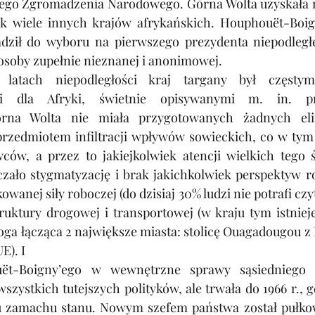
ego Zgromadzenia Narodowego. Górna Wolta uzyskała n
ak wiele innych krajów afrykańskich. Houphouët-Boig
ził do wyboru na pierwszego prezydenta niepodległe
osoby zupełnie nieznanej i anonimowej.
atach niepodległości kraj targany był częstymi
ymi dla Afryki, świetnie opisywanymi m. in. pr
órna Wolta nie miała przygotowanych żadnych eli
 przedmiotem infiltracji wpływów sowieckich, co w tym 
w, a przez to jakiejkolwiek atencji wielkich tego ś
aczało stygmatyzację i brak jakichkolwiek perspektyw r
owanej siły roboczej (do dzisiaj 30% ludzi nie potrafi czyta
truktury drogowej i transportowej (w kraju tym istnieje
ga łącząca 2 największe miasta: stolicę Ouagadougou z 
E). I
ët-Boigny’ego w wewnętrzne sprawy sąsiedniego k
zystkich tutejszych polityków, ale trwała do 1966 r., g
 zamachu stanu. Nowym szefem państwa został pułkow