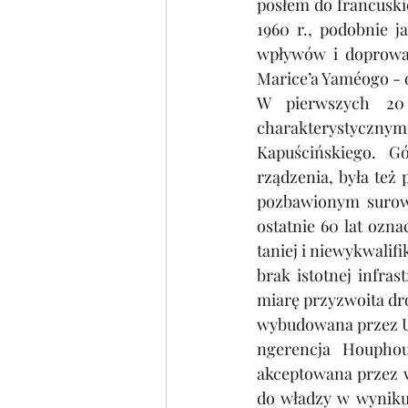
posłem do francuski
1960 r., podobnie j
wpływów i doprowad
Marice’a Yaméogo - 
W pierwszych 20 l
charakterystyczn
Kapuścińskiego. G
rządzenia, była też
pozbawionym surowcó
ostatnie 60 lat ozn
taniej i niewykwalifik
brak istotnej infras
miarę przyzwoita dro
wybudowana przez U
ngerencja Houphou
akceptowana przez ws
do władzy w wyniku