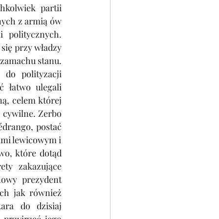
kolwiek partii 
ych z armią ów 
 politycznych. 
się przy władzy 
 zamachu stanu. 
o polityzacji 
 łatwo ulegali 
, celem której 
cywilne. Zerbo 
drango, postać 
ami lewicowym i
o, które dotąd 
ty zakazujące 
owy prezydent 
ch jak również 
ra do dzisiaj 