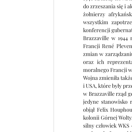
do zrzeszania się i a
żołnierzy afrykańs
wszystkim zapotrze
konferencji guberna
Brazzaville w 1944
Francji René Pleve
zmian w zarządzaniu
oraz ich reprezen
moralnego Francji w
Wojna zmieniła takż
i USA, które były pr
w Brazzaville rząd 
jedyne stanowisko r
objął Felix Houphou
kolonii Górnej Wolt
silny człowiek WKS 