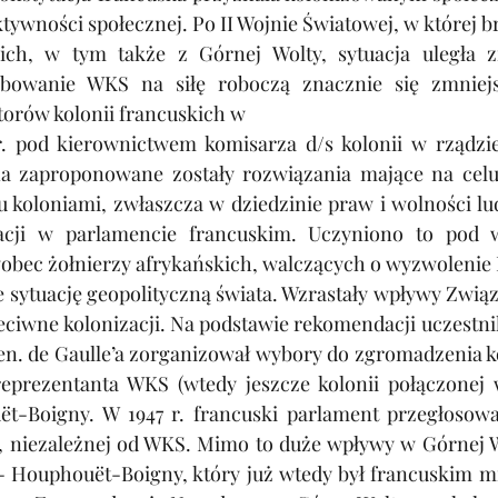
ktywności społecznej. Po II Wojnie Światowej, w której br
kich, w tym także z Górnej Wolty, sytuacja uległa z
bowanie WKS na siłę roboczą znacznie się zmniejsz
torów kolonii francuskich w
 r. pod kierownictwem komisarza d/s kolonii w rządz
na zaproponowane zostały rozwiązania mające na cel
 koloniami, zwłaszcza w dziedzinie praw i wolności lud
tacji w parlamencie francuskim. Uczyniono to pod 
obec żołnierzy afrykańskich, walczących o wyzwolenie 
e sytuację geopolityczną świata. Wzrastały wpływy Zwią
zeciwne kolonizacji. Na podstawie rekomendacji uczestni
gen. de Gaulle’a zorganizował wybory do zgromadzenia k
eprezentanta WKS (wtedy jeszcze kolonii połączonej 
ët-Boigny. W 1947 r. francuski parlament przegłosowa
y, niezależnej od WKS. Mimo to duże wpływy w Górnej W
- Houphouët-Boigny, który już wtedy był francuskim min