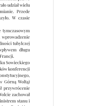
ało udział wielu 
mianie. Przede 
yło. W czasie 
ie tymczasowym 
u wprowadzenie 
ności tubylczej 
wpływem długu 
Francji.
zku Sowieckiego 
ków konferencji 
onstytucyjnego, 
w Górną Woltą) 
ł przywrócenie 
olcie zachował 
istrem stanu i 