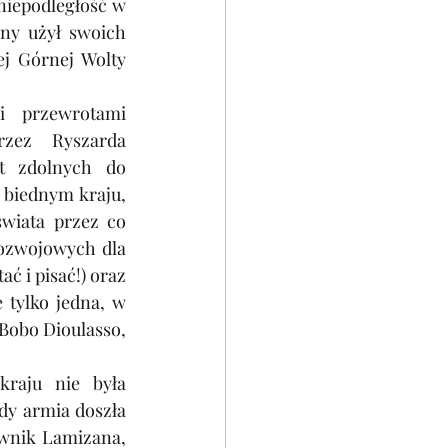
iepodległość w 
ny użył swoich 
j Górnej Wolty 
 przewrotami 
zez Ryszarda 
t zdolnych do 
biednym kraju, 
wiata przez co 
ozwojowych dla 
ć i pisać!) oraz 
 tylko jedna, w 
Bobo Dioulasso, 
raju nie była 
dy armia doszła 
nik Lamizana, 