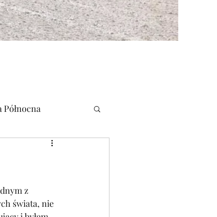
 Północna
ednym z 
ch świata, nie 
ujący i byłem 