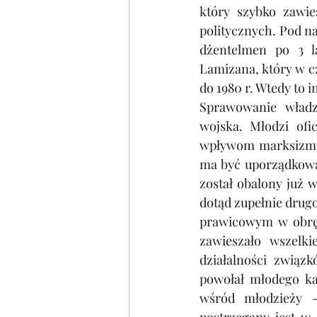
który szybko zawies
politycznych. Pod n
dżentelmen po 3 la
Lamizana, który w cz
do 1980 r. Wtedy to 
Sprawowanie władzy
wojska. Młodzi ofic
wpływom marksizmu. 
ma być uporządkowan
został obalony już 
dotąd zupełnie drug
prawicowym w obręb
zawieszało wszelki
działalności związ
powołał młodego ka
wśród młodzieży -