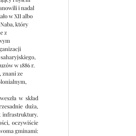
nowili i nadal 
ło w XII albo 
 Naba, który 
e z 
owym 
anizacji 
saharyjskiego, 
uzów w 1886 r. 
 znani ze 
olonialnym, 
weszła w skład 
zesadnie duża, 
nfrastruktury. 
ści, oczywiście 
 dwoma gminami: 