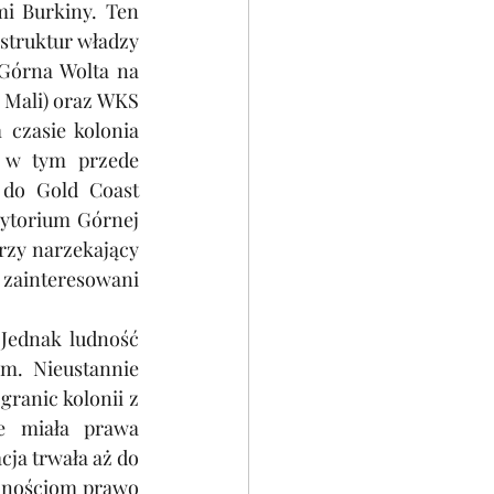
i Burkiny. Ten 
truktur władzy 
Górna Wolta na 
 Mali) oraz WKS 
czasie kolonia 
, w tym przede 
do Gold Coast 
rytorium Górnej 
rzy narzekający 
zainteresowani 
Jednak ludność 
m. Nieustannie 
ranic kolonii z 
e miała prawa 
ja trwała aż do 
znościom prawo 