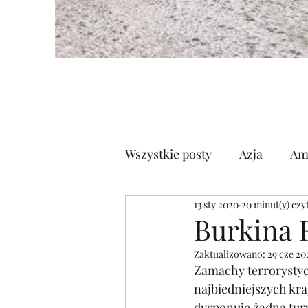
Wszystkie posty
Azja
Am
13 sty 2020
20 minut(y) czy
Półwysep Arabski
Euro
Burkina 
Zaktualizowano:
29 cze 20
Zamachy terrorystyc
najbiedniejszych kra
dysponuje żadną turys