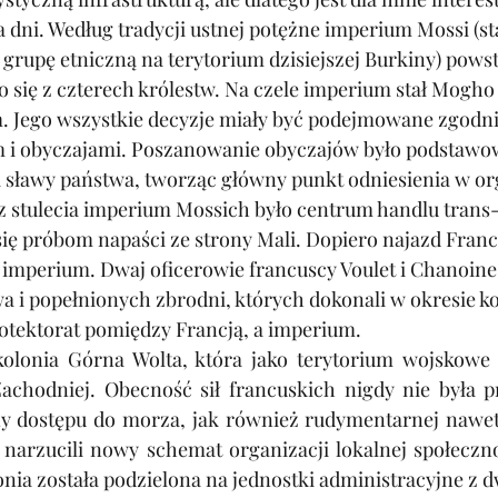
a dni. Według tradycji ustnej potężne imperium Mossi (sta
grupę etniczną na terytorium dzisiejszej Burkiny) powsta
ło się z czterech królestw. Na czele imperium stał Mogho
. Jego wszystkie decyzje miały być podejmowane zgodni
i obyczajami. Poszanowanie obyczajów było podstaw
 sławy państwa, tworząc główny punkt odniesienia w org
z stulecia imperium Mossich było centrum handlu trans-
się próbom napaści ze strony Mali. Dopiero najazd Franc
 imperium. Dwaj oficerowie francuscy Voulet i Chanoine,
a i popełnionych zbrodni, których dokonali w okresie k
protektorat pomiędzy Francją, a imperium.
kolonia Górna Wolta, która jako terytorium wojskowe 
Zachodniej. Obecność sił francuskich nigdy nie była pr
y dostępu do morza, jak również rudymentarnej nawet i
 narzucili nowy schemat organizacji lokalnej społeczno
onia została podzielona na jednostki administracyjne z