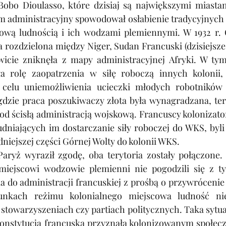
bo Dioulasso, które dzisiaj są największymi miastam
m administracyjny spowodował osłabienie tradycyjnych s
cową ludnością i ich wodzami plemiennymi. W 1932 r. 
 rozdzielona między Niger, Sudan Francuski (dzisiejsze
cie zniknęła z mapy administracyjnej Afryki. W tym 
ła rolę zaopatrzenia w siłę roboczą innych kolonii
celu uniemożliwienia ucieczki młodych robotników 
, gdzie praca poszukiwaczy złota była wynagradzana, te
od ścisłą administracją wojskową. Francuscy kolonizato
dniających im dostarczanie siły roboczej do WKS, byli 
niejszej części Górnej Wolty do kolonii WKS.
aryż wyraził zgodę, oba terytoria zostały połączone. 
miejscowi wodzowie plemienni nie pogodzili się z ty
 do administracji francuskiej z prośbą o przywrócenie g
nkach reżimu kolonialnego miejscowa ludność ni
stowarzyszeniach czy partiach politycznych. Taka sytuac
 konstytucja francuska przyznała kolonizowanym społec