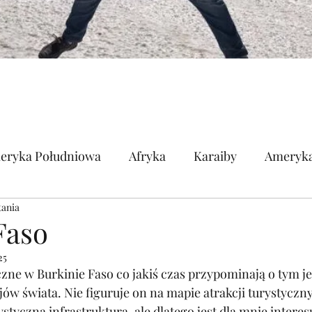
eryka Południowa
Afryka
Karaiby
Ameryka
tania
pa
Ameryka Środkowa
Polinezja
Faso
25
zne w Burkinie Faso co jakiś czas przypominają o tym j
jów świata. Nie figuruje on na mapie atrakcji turystyczny
tyczną infrastrukturą, ale dlatego jest dla mnie interes