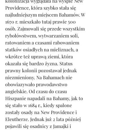
kolonizacja wyglądała na wyspie New 
Providence, która szybko stała się 
najludniejszym miejscem Bahamów. W 
1670 r. mieszkało tutaj prawie 500 
osób. Zajmowali się przede wszystkim 
rybołówstwem, wytwarzaniem soli, 
ratowaniem a czasami rabowaniem 
statków osiadłych na mieliznach, a 
wkrótce też uprawą ziemi, która 
okazała się bardzo żyzna. Status 
prawny kolonii pozostawał jednak 
niezmieniony. Na Bahamach nie 
obowiazywało prawodawstwo 
angielskie. Od czasu do czasu 
Hiszpanie napadali na Bahamy, jak to 
się stało w 1684 r., kiedy spalone 
zostały osady na New Providence i 
Eleutherze. Jednak już 2 lata później 
pojawili się osadnicy z Jamajki i 