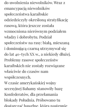
do uwolnienia niewolników. Wraz z 
emancypacją niewolników 
społeczeństwa karaibskie 
odziedziczyły określoną stratyfikację 
rasową, która jeszcze została 
wzmocniona nierównym podziałem 
władzy i dobrobytu. Podział 
społeczeństw na rasy: białą, mieszaną 
i dominującą czarną utrzymywał się 
do lat 40-tych XX w., a niekiedy dłużej. 
Problemy rasowe społeczeństw 
karaibskich nie zostały rozwiązane 
właściwie do czasów nam 
współczesnych. 
W czasie amerykańskiej wojny 
secesyjnej Bahamy stanowiły bazę 
Konfederatów, dla przełamania 
blokady Południa. Próbowano tu 
dostarczać bawełnę, która następnie 