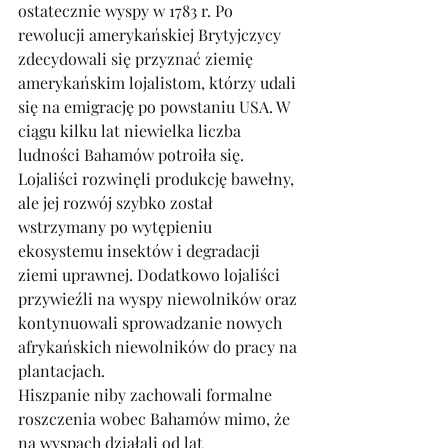
ostatecznie wyspy w 1783 r. Po 
rewolucji amerykańskiej Brytyjczycy 
zdecydowali się przyznać ziemię 
amerykańskim lojalistom, którzy udali 
się na emigrację po powstaniu USA. W 
ciągu kilku lat niewielka liczba 
ludności Bahamów potroiła się. 
Lojaliści rozwinęli produkcję bawełny, 
ale jej rozwój szybko został 
wstrzymany po wytępieniu 
ekosystemu insektów i degradacji 
ziemi uprawnej. Dodatkowo lojaliści 
przywieźli na wyspy niewolników oraz 
kontynuowali sprowadzanie nowych 
afrykańskich niewolników do pracy na 
plantacjach. 
Hiszpanie niby zachowali formalne 
roszczenia wobec Bahamów mimo, że 
na wyspach działali od lat 