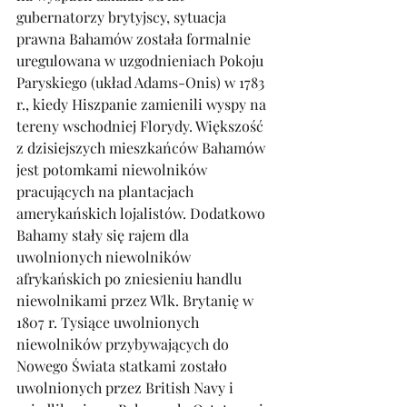
gubernatorzy brytyjscy, sytuacja 
prawna Bahamów została formalnie 
uregulowana w uzgodnieniach Pokoju 
Paryskiego (układ Adams-Onis) w 1783 
r., kiedy Hiszpanie zamienili wyspy na 
tereny wschodniej Florydy. Większość 
z dzisiejszych mieszkańców Bahamów 
jest potomkami niewolników 
pracujących na plantacjach 
amerykańskich lojalistów. Dodatkowo 
Bahamy stały się rajem dla 
uwolnionych niewolników 
afrykańskich po zniesieniu handlu 
niewolnikami przez Wlk. Brytanię w 
1807 r. Tysiące uwolnionych 
niewolników przybywających do 
Nowego Świata statkami zostało 
uwolnionych przez British Navy i 