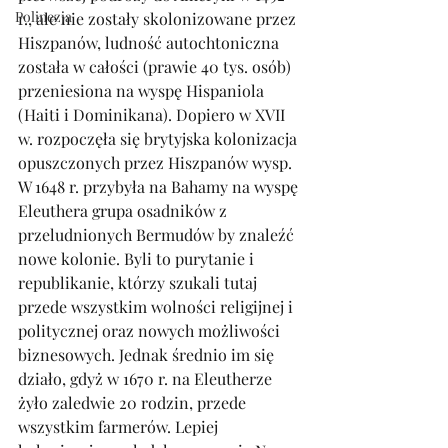
Polinezja
r., ale nie zostały skolonizowane przez 
Hiszpanów, ludność autochtoniczna 
została w całości (prawie 40 tys. osób) 
przeniesiona na wyspę Hispaniola 
(Haiti i Dominikana). Dopiero w XVII 
w. rozpoczęła się brytyjska kolonizacja 
opuszczonych przez Hiszpanów wysp. 
W 1648 r. przybyła na Bahamy na wyspę 
Eleuthera grupa osadników z 
przeludnionych Bermudów by znaleźć 
nowe kolonie. Byli to purytanie i 
republikanie, którzy szukali tutaj 
przede wszystkim wolności religijnej i 
politycznej oraz nowych możliwości 
biznesowych. Jednak średnio im się 
działo, gdyż w 1670 r. na Eleutherze 
żyło zaledwie 20 rodzin, przede 
wszystkim farmerów. Lepiej 