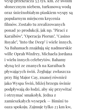
wysp przekracza 3,5 tys. km. Ze swoim 
słonecznym niebem, turkusową wodą 
oraz śnieżnobiałym piaskiem wyspy są 
popularnym miejscem kręcenia 
filmów. Zostało tu zrealizowanych 
ponad 30 produkcji, jak np. "Piraci z 
Karaibów", "Operacja Piorun", "Casino 
Royale", "Into the Deep" i wiele innych. 
Na Bahamach znajdują się nadmorskie 
wille Oprah Winfrey, Michaela Jordana 
i wielu innych celebrytów. Bahamy 
słyną też ze znanych na Karaibach 
pływających świń. Żeglując zwłaszcza 
przy Big Major Cay, znanej również 
jako Wyspa Świń, bliżej brzegu świnie 
podpływają do łodzi, aby się przywitać 
i otrzymać smakołyk. Jedna z 
zamieszkałych wysepek — Bimini to 
oaza spokoju. Zajmuje tylko 23 km kw, 