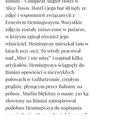
Bimini - Compleat Angler Hotel w 
Alice Town. Hotel i jego bar słynęły ze 
zdjęć i wspomnień związanych z 
Ernestem Hemingwayem. Wszystkie 
zdjęcia zostały zniszczone w pożarze, 
w którym zginął również jego 
właściciel. Hemingway mieszkał tam w 
latach 1935-1937. To wtedy pracował 
nad „Mieć i nie mieć” i napisał kilka 
artykułów. Hemingwaya ściągnęły do 
Bimini opowieści o niezwykłych 
połowach w Golfsztromie, ciepłym 
prądzie, płynącym przez Bahamy na 
północ. Marlin błękitny o masie 230 kg 
złowiony na Bimini zainspirował 
podobno Hemingwaya do napisania 
opowiadania „Stary człowiek i morze”. 
Największe osobniki tego gatunku 
mogą osiągnąć nawet 5,5 m długości 