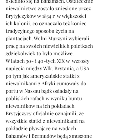
osiedliło się na Bahamach. Ostatecznie 
niewolnictwo zostało zniesione przez 
Brytyjczyków w 1834 r. w większości 
ich kolonii, co oznaczało też koniec 
tradycyjnego sposobu życia na 
plantacjach. Wolni Murzyni wybierali 
pracę na swoich niewielkich poletkach 
gdziekolwiek to było możliwe. 
W latach 30- i 40-tych XIX w. wzrosły 
napięcia między Wlk. Brytanią, a USA 
po tym jak amerykańskie statki z 
niewolnikami z Afryki cumowały do 
portu w Nassau bądź osiadały na 
pobliskich rafach w wyniku buntu 
niewolników na ich pokładach. 
Brytyjczycy oficjalnie oznajmili, że 
wszystkie statki z niewolnikami na 
pokładzie pływające na wodach 
Bahamów i Bermudów będą zmuszone 