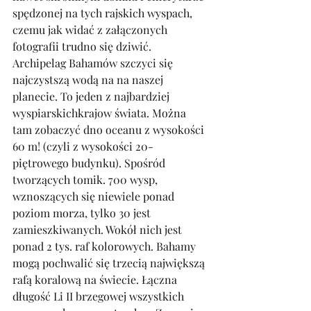
spędzonej na tych rajskich wyspach, 
czemu jak widać z załączonych 
fotografii trudno się dziwić.
Archipelag Bahamów szczyci się 
najczystszą wodą na na naszej 
planecie. To jeden z najbardziej 
wyspiarskichkrajow świata. Można 
tam zobaczyć dno oceanu z wysokości 
60 m! (czyli z wysokości 20-
piętrowego budynku). Spośród 
tworzących tomik. 700 wysp, 
wznoszących się niewiele ponad 
poziom morza, tylko 30 jest 
zamieszkiwanych. Wokół nich jest 
ponad 2 tys. raf kolorowych. Bahamy 
mogą pochwalić się trzecią największą 
rafą koralową na świecie. Łączna 
długość Li II brzegowej wszystkich 