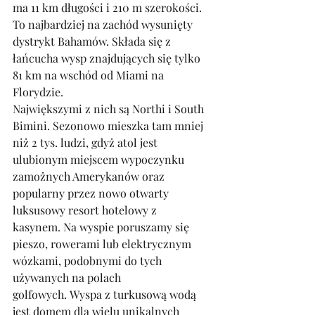
ma 11 km długości i 210 m szerokości. 
To najbardziej na zachód wysunięty 
dystrykt Bahamów. Składa się z 
łańcucha wysp znajdujących się tylko 
81 km na wschód od Miami na 
Florydzie.
Największymi z nich są Northi i South 
Bimini. Sezonowo mieszka tam mniej 
niż 2 tys. ludzi, gdyż atol jest 
ulubionym miejscem wypoczynku 
zamożnych Amerykanów oraz 
popularny przez nowo otwarty 
luksusowy resort hotelowy z 
kasynem. Na wyspie poruszamy się 
pieszo, rowerami lub elektrycznym 
wózkami, podobnymi do tych 
używanych na polach 
golfowych. Wyspa z turkusową wodą 
jest domem dla wielu unikalnych 