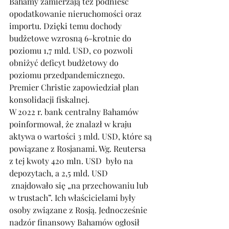
Bahamy zamierzają też podnieść 
opodatkowanie nieruchomości oraz 
importu. Dzięki temu dochody 
budżetowe wzrosną 6-krotnie do 
poziomu 1,7 mld. USD, co pozwoli 
obniżyć deficyt budżetowy do 
poziomu przedpandemicznego. 
Premier Christie zapowiedział plan 
konsolidacji fiskalnej. 
W 2022 r. bank centralny Bahamów 
poinformował, że znalazł w kraju 
aktywa o wartości 3 mld. USD, które są 
powiązane z Rosjanami. Wg. Reutersa 
z tej kwoty 420 mln. USD  było na 
depozytach, a 2,5 mld. USD 
 znajdowało się „na przechowaniu lub 
w trustach”. Ich właścicielami były 
osoby związane z Rosją. Jednocześnie 
nadzór finansowy Bahamów ogłosił 