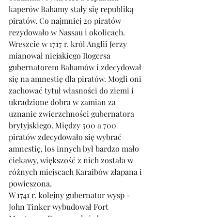
kaperów Bahamy stały się republiką 
piratów. Co najmniej 20 piratów 
rezydowało w Nassau i okolicach. 
Wreszcie w 1717 r. król Anglii Jerzy 
mianował niejakiego Rogersa 
gubernatorem Bahamów i zdecydował 
się na amnestię dla piratów. Mogli oni 
zachować tytuł własności do ziemi i 
ukradzione dobra w zamian za 
uznanie zwierzchności gubernatora 
brytyjskiego. Między 500 a 700 
piratów zdecydowało się wybrać 
amnestię, los innych był bardzo mało 
ciekawy, większość z nich została w 
różnych miejscach Karaibów złapana i 
powieszona. 
W 1741 r. kolejny gubernator wysp - 
John Tinker wybudował Fort 