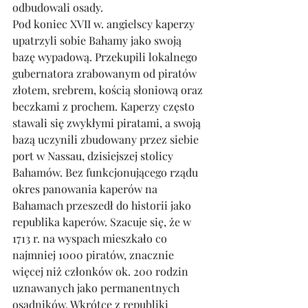
odbudowali osady. 
Pod koniec XVII w. angielscy kaperzy 
upatrzyli sobie Bahamy jako swoją 
bazę wypadową. Przekupili lokalnego 
gubernatora zrabowanym od piratów 
złotem, srebrem, kością słoniową oraz 
beczkami z prochem. Kaperzy często 
stawali się zwykłymi piratami, a swoją 
bazą uczynili zbudowany przez siebie 
port w Nassau, dzisiejszej stolicy 
Bahamów. Bez funkcjonującego rządu 
okres panowania kaperów na 
Bahamach przeszedł do historii jako 
republika kaperów. Szacuje się, że w 
1713 r. na wyspach mieszkało co 
najmniej 1000 piratów, znacznie 
więcej niż członków ok. 200 rodzin 
uznawanych jako permanentnych 
osadników. Wkrótce z republiki 