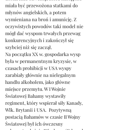
miała być przewożona statkami do 
młynów angielskich, a potem 
wymieniana na broń i amunicję. Z 
oczywistych powodów taki model nie 
mógł dać wyspom trwałych przewag 
konkurencyjnych i zakończył się 
szybciej niż się zaczął. 
Na początku XX w. gospodarka wysp 
była w permanentnym kryzysie, w 
czasach prohibicji w USA wyspy 
zarabiały głównie na nielegalnym 
handlu alkoholem, jako główne 
miejsce przemytu. W I Wojnie 
Światowej Bahamy wystawiły 
regiment, który wspierał siły Kanady, 
Wlk. Brytanii i USA.  Pozytywną 
postacią Bahamów w czasie II Wojny 
Światowej był ich ówczesny 