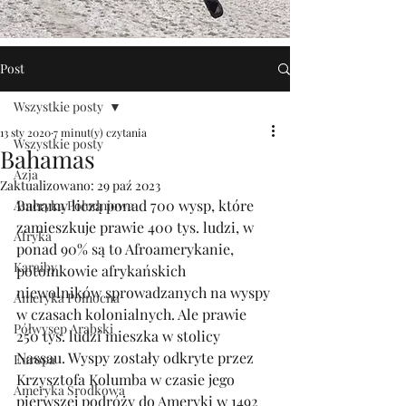
Post
Wszystkie posty
13 sty 2020
7 minut(y) czytania
Wszystkie posty
Bahamas
Azja
Zaktualizowano:
29 paź 2023
Bahamy liczą ponad 700 wysp, które 
Ameryka Południowa
zamieszkuje prawie 400 tys. ludzi, w 
Afryka
ponad 90% są to Afroamerykanie, 
Karaiby
potomkowie afrykańskich 
niewolników sprowadzanych na wyspy 
Ameryka Północna
w czasach kolonialnych. Ale prawie 
Półwysep Arabski
250 tys. ludzi mieszka w stolicy 
Nassau. Wyspy zostały odkryte przez 
Europa
Krzysztofa Kolumba w czasie jego 
Ameryka Środkowa
pierwszej podróży do Ameryki w 1492 