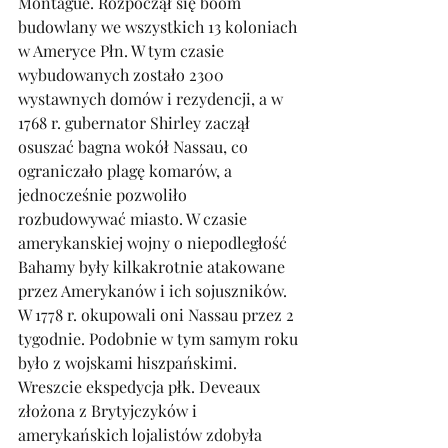
Montague. Rozpoczął się boom 
budowlany we wszystkich 13 koloniach 
w Ameryce Płn. W tym czasie 
wybudowanych zostało 2300 
wystawnych domów i rezydencji, a w 
1768 r. gubernator Shirley zaczął 
osuszać bagna wokół Nassau, co 
ograniczało plagę komarów, a 
jednocześnie pozwoliło 
rozbudowywać miasto. W czasie 
amerykanskiej wojny o niepodległość 
Bahamy były kilkakrotnie atakowane 
przez Amerykanów i ich sojuszników. 
W 1778 r. okupowali oni Nassau przez 2 
tygodnie. Podobnie w tym samym roku 
było z wojskami hiszpańskimi. 
Wreszcie ekspedycja płk. Deveaux 
złożona z Brytyjczyków i 
amerykańskich lojalistów zdobyła 