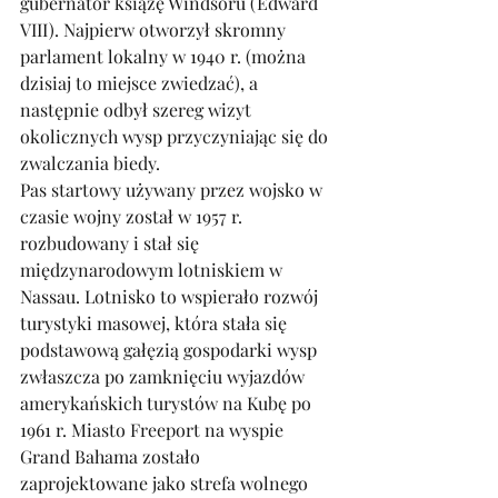
gubernator książę Windsoru (Edward 
VIII). Najpierw otworzył skromny 
parlament lokalny w 1940 r. (można 
dzisiaj to miejsce zwiedzać), a 
następnie odbył szereg wizyt 
okolicznych wysp przyczyniając się do 
zwalczania biedy. 
Pas startowy używany przez wojsko w 
czasie wojny został w 1957 r. 
rozbudowany i stał się 
międzynarodowym lotniskiem w 
Nassau. Lotnisko to wspierało rozwój 
turystyki masowej, która stała się 
podstawową gałęzią gospodarki wysp 
zwłaszcza po zamknięciu wyjazdów 
amerykańskich turystów na Kubę po 
1961 r. Miasto Freeport na wyspie 
Grand Bahama zostało 
zaprojektowane jako strefa wolnego 