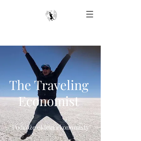
The Traveling
Economist
Podróże okiem ekonomisty