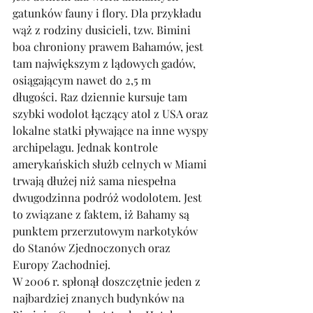
gatunków fauny i flory. Dla przykładu 
wąż z rodziny dusicieli, tzw. Bimini 
boa chroniony prawem Bahamów, jest 
tam największym z lądowych gadów, 
osiągającym nawet do 2,5 m 
długości. Raz dziennie kursuje tam 
szybki wodolot łączący atol z USA oraz 
lokalne statki pływające na inne wyspy 
archipelagu. Jednak kontrole 
amerykańskich służb celnych w Miami 
trwają dłużej niż sama niespełna 
dwugodzinna podróż wodolotem. Jest 
to związane z faktem, iż Bahamy są 
punktem przerzutowym narkotyków 
do Stanów Zjednoczonych oraz 
Europy Zachodniej. 
W 2006 r. spłonął doszczętnie jeden z 
najbardziej znanych budynków na 