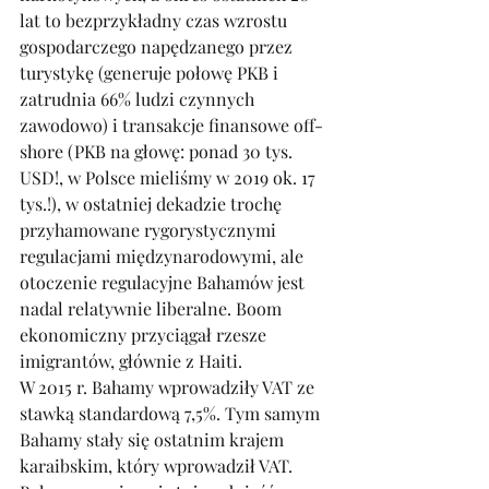
lat to bezprzykładny czas wzrostu 
gospodarczego napędzanego przez 
turystykę (generuje połowę PKB i 
zatrudnia 66% ludzi czynnych 
zawodowo) i transakcje finansowe off-
shore (PKB na głowę: ponad 30 tys. 
USD!, w Polsce mieliśmy w 2019 ok. 17 
tys.!), w ostatniej dekadzie trochę 
przyhamowane rygorystycznymi 
regulacjami międzynarodowymi, ale 
otoczenie regulacyjne Bahamów jest 
nadal relatywnie liberalne. Boom 
ekonomiczny przyciągał rzesze 
imigrantów, głównie z Haiti. 
W 2015 r. Bahamy wprowadziły VAT ze 
stawką standardową 7,5%. Tym samym 
Bahamy stały się ostatnim krajem 
karaibskim, który wprowadził VAT. 