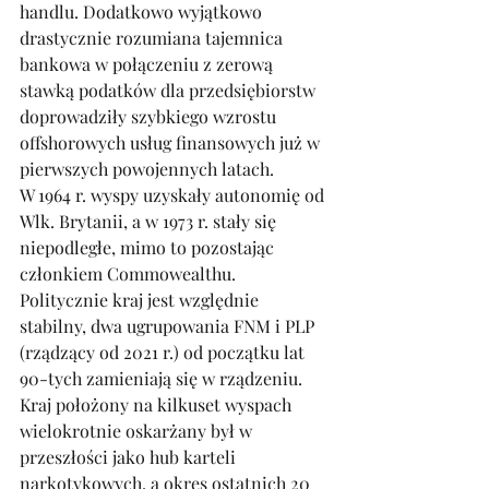
handlu. Dodatkowo wyjątkowo 
drastycznie rozumiana tajemnica 
bankowa w połączeniu z zerową 
stawką podatków dla przedsiębiorstw 
doprowadziły szybkiego wzrostu 
offshorowych usług finansowych już w 
pierwszych powojennych latach. 
W 1964 r. wyspy uzyskały autonomię od 
Wlk. Brytanii, a w 1973 r. stały się 
niepodległe, mimo to pozostając 
członkiem Commowealthu. 
Politycznie kraj jest względnie 
stabilny, dwa ugrupowania FNM i PLP 
(rządzący od 2021 r.) od początku lat 
90-tych zamieniają się w rządzeniu. 
Kraj położony na kilkuset wyspach 
wielokrotnie oskarżany był w 
przeszłości jako hub karteli 
narkotykowych, a okres ostatnich 20 