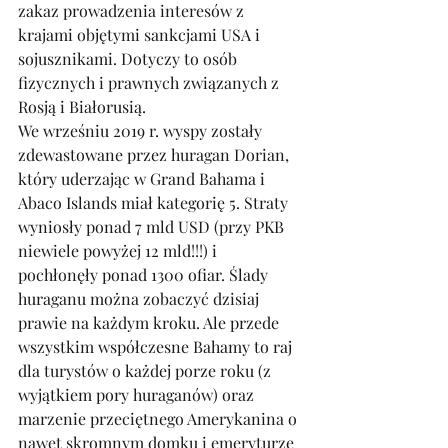
zakaz prowadzenia interesów z 
krajami objętymi sankcjami USA i 
sojusznikami. Dotyczy to osób 
fizycznych i prawnych związanych z 
Rosją i Białorusią.
We wrześniu 2019 r. wyspy zostały 
zdewastowane przez huragan Dorian, 
który uderzając w Grand Bahama i 
Abaco Islands miał kategorię 5. Straty 
wyniosły ponad 7 mld USD (przy PKB 
niewiele powyżej 12 mld!!!) i 
pochłonęły ponad 1300 ofiar. Ślady 
huraganu można zobaczyć dzisiaj 
prawie na każdym kroku. Ale przede 
wszystkim współczesne Bahamy to raj 
dla turystów o każdej porze roku (z 
wyjątkiem pory huraganów) oraz 
marzenie przeciętnego Amerykanina o 
nawet skromnym domku i emeryturze 