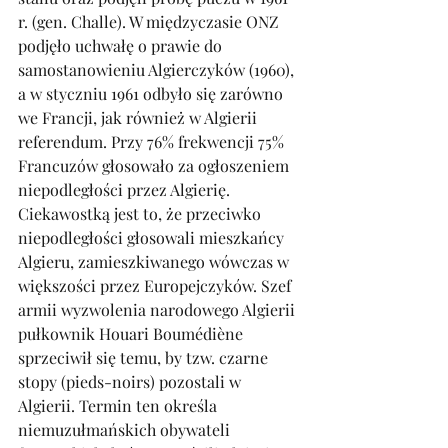
r. (gen. Challe). W międzyczasie ONZ 
podjęło uchwałę o prawie do 
samostanowieniu Algierczyków (1960), 
a w styczniu 1961 odbyło się zarówno 
we Francji, jak również w Algierii 
referendum. Przy 76% frekwencji 75% 
Francuzów głosowało za ogłoszeniem 
niepodległości przez Algierię. 
Ciekawostką jest to, że przeciwko 
niepodległości głosowali mieszkańcy 
Algieru, zamieszkiwanego wówczas w 
większości przez Europejczyków. Szef 
armii wyzwolenia narodowego Algierii 
pułkownik Houari Boumédiène 
sprzeciwił się temu, by tzw. czarne 
stopy (pieds-noirs) pozostali w 
Algierii. Termin ten określa 
niemuzułmańskich obywateli 