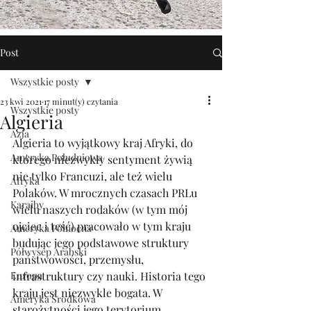
Post
Wszystkie posty
23 kwi 2021
17 minut(y) czytania
Wszystkie posty
Algieria
Azja
Algieria to wyjątkowy kraj Afryki, do 
Ameryka Południowa
którego niezwykły sentyment żywią 
nie tylko Francuzi, ale też wielu 
Afryka
Polaków. W mrocznych czasach PRLu 
Karaiby
wielu naszych rodaków (w tym mój 
ojciec i teść) pracowało w tym kraju 
Ameryka Północna
budując jego podstawowe struktury 
Półwysep Arabski
państwowości, przemysłu, 
Europa
infrastruktury czy nauki. Historia tego 
kraju jest niezwykle bogata. W 
Ameryka Środkowa
starożytności jego terytorium 