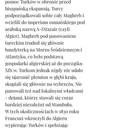
pomoc Turków w obronie przed 
hiszpańską ekspansją. Turcy 
podporządkowali sobie cały Maghreb i 
wcielili do imperium osmańskiego pod 
arabską nazwą A-Dżazair (czyli 
Algier). Maghreb pod panowaniem 
tureckim trudnił się głównie 
bandyterką na Morzu Śródziemnym i 
Atlantyku, co było podstawą 
gospodarki algierskiej aż do początku 
XIX w. Turkom jednak nigdy nie udało 
się ujarzmić plemion w głębi kraju, 
skupiali się głównie na wybrzeżu. Nie 
panowali też nad lokalnymi władcami 
- dejami, którzy stawali się coraz 
bardziej niezależni od Stambułu.
W tych okolicznościach w 1830 roku 
Francuzi wkroczyli do Algieru 
wypierając Turków i spełniając 