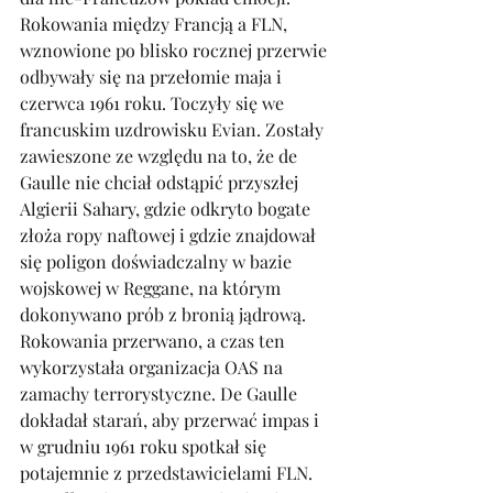
Rokowania między Francją a FLN, 
wznowione po blisko rocznej przerwie 
odbywały się na przełomie maja i 
czerwca 1961 roku. Toczyły się we 
francuskim uzdrowisku Evian. Zostały 
zawieszone ze względu na to, że de 
Gaulle nie chciał odstąpić przyszłej 
Algierii Sahary, gdzie odkryto bogate 
złoża ropy naftowej i gdzie znajdował 
się poligon doświadczalny w bazie 
wojskowej w Reggane, na którym 
dokonywano prób z bronią jądrową. 
Rokowania przerwano, a czas ten 
wykorzystała organizacja OAS na 
zamachy terrorystyczne. De Gaulle 
dokładał starań, aby przerwać impas i 
w grudniu 1961 roku spotkał się 
potajemnie z przedstawicielami FLN. 