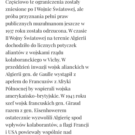
Częściowo te ograniczenia zostały 
zniesione po I Wojnie Światowej, ale 
próba przyznania pełni praw 
publicznych muzułmanom jeszcze w 
1937 roku została odrzucona. W czasie 
II Wojny Światowej na terenie Algierii 
dochodziło do licznych potyczek 
aliantów z wojskami rządu 
kolaboranckiego w Vichy. W 
przeddzień inwazji wojsk alianckich w 
Algierii gen. de Gaulle wystąpił z 
apelem do Francuzów z Afryki 
Północnej by wspierali wojska 
amerykańsko-brytyjskie. W 1943 roku 
szef wojsk francuskich gen. Giraud 
razem z gen. Eisenhowerem 
ostatecznie wyzwolili Algierię spod 
wpływów kolaborantów, a flagi Francji 
i USA powiewały wspólnie nad 