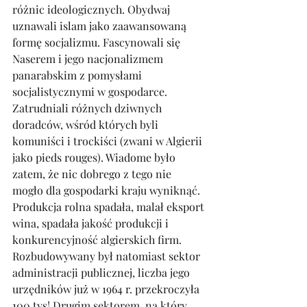
różnic ideologicznych. Obydwaj 
uznawali islam jako zaawansowaną 
formę socjalizmu. Fascynowali się 
Naserem i jego nacjonalizmem 
panarabskim z pomysłami 
socjalistycznymi w gospodarce. 
Zatrudniali różnych dziwnych 
doradców, wśród których byli 
komuniści i trockiści (zwani w Algierii 
jako pieds rouges). Wiadome było 
zatem, że nic dobrego z tego nie 
mogło dla gospodarki kraju wyniknąć. 
Produkcja rolna spadała, malał eksport 
wina, spadała jakość produkcji i 
konkurencyjność algierskich firm. 
Rozbudowywany był natomiast sektor 
administracji publicznej, liczba jego 
urzędników już w 1964 r. przekroczyła 
100 tys! Drugim sektorem, na który 