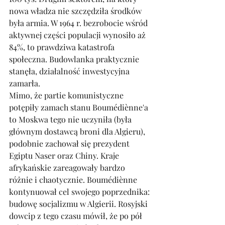
nowa władza nie szczędziła środków 
była armia. W 1964 r. bezrobocie wśród 
aktywnej części populacji wynosiło aż 
84%, to prawdziwa katastrofa 
społeczna. Budowlanka praktycznie 
stanęła, działalność inwestycyjna 
zamarła. 
Mimo, że partie komunistyczne 
potępiły zamach stanu Boumédiènne'a 
to Moskwa tego nie uczyniła (była 
głównym dostawcą broni dla Algieru), 
podobnie zachował się prezydent 
Egiptu Naser oraz Chiny. Kraje 
afrykańskie zareagowały bardzo 
różnie i chaotycznie. Boumédiènne 
kontynuował cel swojego poprzednika: 
budowę socjalizmu w Algierii. Rosyjski 
dowcip z tego czasu mówił, że po pół 