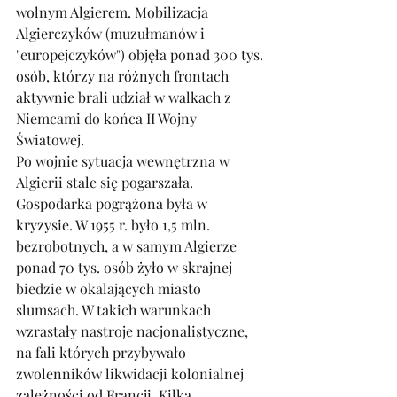
wolnym Algierem. Mobilizacja 
Algierczyków (muzułmanów i 
"europejczyków") objęła ponad 300 tys. 
osób, którzy na różnych frontach 
aktywnie brali udział w walkach z 
Niemcami do końca II Wojny 
Światowej. 
Po wojnie sytuacja wewnętrzna w 
Algierii stale się pogarszała. 
Gospodarka pogrążona była w 
kryzysie. W 1955 r. było 1,5 mln. 
bezrobotnych, a w samym Algierze 
ponad 70 tys. osób żyło w skrajnej 
biedzie w okalających miasto 
slumsach. W takich warunkach 
wzrastały nastroje nacjonalistyczne, 
na fali których przybywało 
zwolenników likwidacji kolonialnej 
zależności od Francji. Kilka 