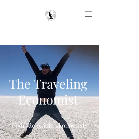
The Traveling
Economist
Podróże okiem ekonomisty