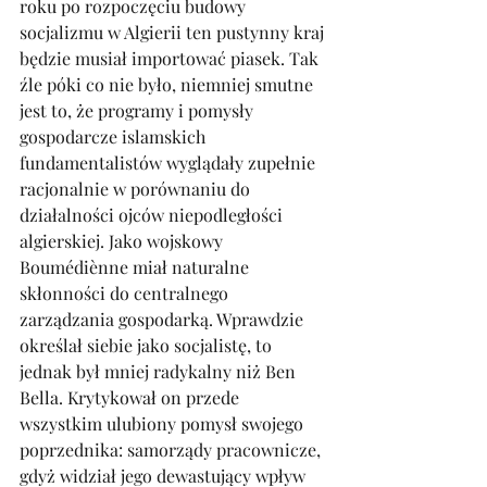
roku po rozpoczęciu budowy 
socjalizmu w Algierii ten pustynny kraj 
będzie musiał importować piasek. Tak 
źle póki co nie było, niemniej smutne 
jest to, że programy i pomysły 
gospodarcze islamskich 
fundamentalistów wyglądały zupełnie 
racjonalnie w porównaniu do 
działalności ojców niepodległości 
algierskiej. Jako wojskowy 
Boumédiènne miał naturalne 
skłonności do centralnego 
zarządzania gospodarką. Wprawdzie 
określał siebie jako socjalistę, to 
jednak był mniej radykalny niż Ben 
Bella. Krytykował on przede 
wszystkim ulubiony pomysł swojego 
poprzednika: samorządy pracownicze, 
gdyż widział jego dewastujący wpływ 