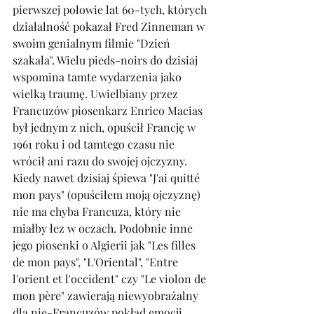
pierwszej połowie lat 60-tych, których 
działalność pokazał Fred Zinneman w 
swoim genialnym filmie "Dzień 
szakala". Wielu pieds-noirs do dzisiaj 
wspomina tamte wydarzenia jako 
wielką traumę. Uwielbiany przez 
Francuzów piosenkarz Enrico Macias 
był jednym z nich, opuścił Francję w 
1961 roku i od tamtego czasu nie 
wrócił ani razu do swojej ojczyzny. 
Kiedy nawet dzisiaj śpiewa "J'ai quitté 
mon pays" (opuściłem moją ojczyznę) 
nie ma chyba Francuza, który nie 
miałby łez w oczach. Podobnie inne 
jego piosenki o Algierii jak "Les filles 
de mon pays", "L'Oriental", "Entre 
l'orient et l'occident" czy "Le violon de 
mon père" zawierają niewyobrażalny 
dla nie-Francuzów pokład emocji. 