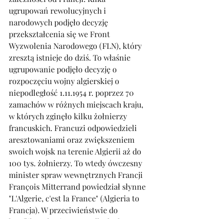
ugrupowań rewolucyjnych i 
narodowych podjęło decyzję 
przekształcenia się we Front 
Wyzwolenia Narodowego (FLN), który 
zresztą istnieje do dziś. To właśnie 
ugrupowanie podjęło decyzję o 
rozpoczęciu wojny algierskiej o 
niepodległość 1.11.1954 r. poprzez 70 
zamachów w różnych miejscach kraju, 
w których zginęło kilku żołnierzy 
francuskich. Francuzi odpowiedzieli 
aresztowaniami oraz zwiększeniem 
swoich wojsk na terenie Algierii aż do 
100 tys. żołnierzy. To wtedy ówczesny 
minister spraw wewnętrznych Francji 
François Mitterrand powiedział słynne 
"L'Algerie, c'est la France" (Algieria to 
Francja). W przeciwieństwie do 