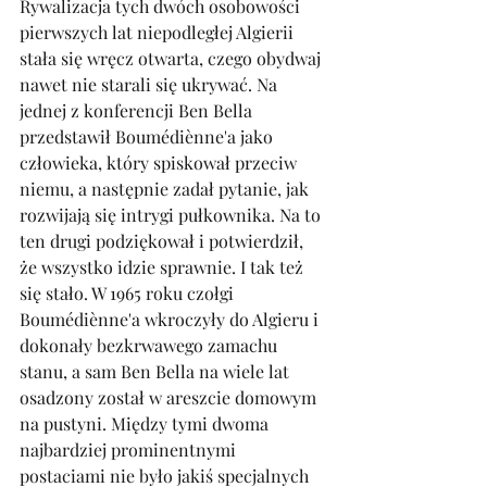
Rywalizacja tych dwóch osobowości 
pierwszych lat niepodległej Algierii 
stała się wręcz otwarta, czego obydwaj 
nawet nie starali się ukrywać. Na 
jednej z konferencji Ben Bella 
przedstawił Boumédiènne'a jako 
człowieka, który spiskował przeciw 
niemu, a następnie zadał pytanie, jak 
rozwijają się intrygi pułkownika. Na to 
ten drugi podziękował i potwierdził, 
że wszystko idzie sprawnie. I tak też 
się stało. W 1965 roku czołgi 
Boumédiènne'a wkroczyły do Algieru i 
dokonały bezkrwawego zamachu 
stanu, a sam Ben Bella na wiele lat 
osadzony został w areszcie domowym 
na pustyni. Między tymi dwoma 
najbardziej prominentnymi 
postaciami nie było jakiś specjalnych 