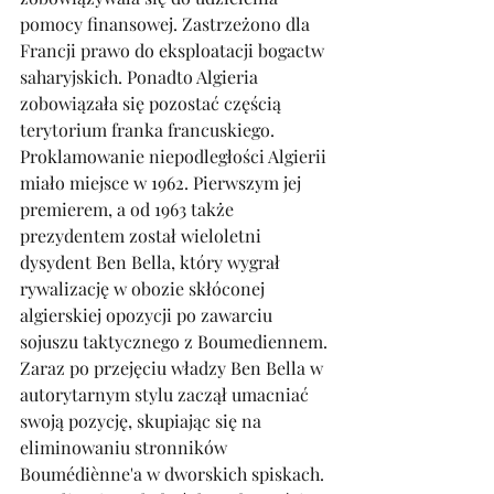
pomocy finansowej. Zastrzeżono dla 
Francji prawo do eksploatacji bogactw 
saharyjskich. Ponadto Algieria 
zobowiązała się pozostać częścią 
terytorium franka francuskiego.
Proklamowanie niepodległości Algierii 
miało miejsce w 1962. Pierwszym jej 
premierem, a od 1963 także 
prezydentem został wieloletni 
dysydent Ben Bella, który wygrał 
rywalizację w obozie skłóconej 
algierskiej opozycji po zawarciu 
sojuszu taktycznego z Boumediennem. 
Zaraz po przejęciu władzy Ben Bella w 
autorytarnym stylu zaczął umacniać 
swoją pozycję, skupiając się na 
eliminowaniu stronników 
Boumédiènne'a w dworskich spiskach. 