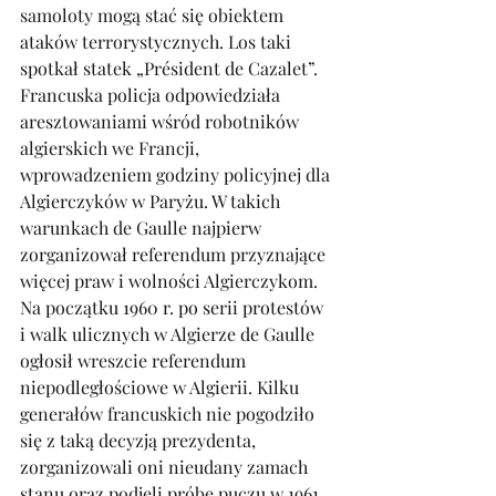
samoloty mogą stać się obiektem 
ataków terrorystycznych. Los taki 
spotkał statek „Président de Cazalet”. 
Francuska policja odpowiedziała 
aresztowaniami wśród robotników 
algierskich we Francji, 
wprowadzeniem godziny policyjnej dla 
Algierczyków w Paryżu. W takich 
warunkach de Gaulle najpierw 
zorganizował referendum przyznające 
więcej praw i wolności Algierczykom. 
Na początku 1960 r. po serii protestów 
i walk ulicznych w Algierze de Gaulle 
ogłosił wreszcie referendum 
niepodległościowe w Algierii. Kilku 
generałów francuskich nie pogodziło 
się z taką decyzją prezydenta, 
zorganizowali oni nieudany zamach 
stanu oraz podjęli próbę puczu w 1961 