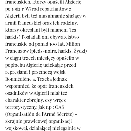
francuskich, którzy opuścili Algierię 
po 1962 r. Wśród repatriantów z 
Algierii byli też muzułmanie służący w 
armii francuskiej oraz ich rodziny, 
którzy określani byli mianem "les 
harkis". Posiadali oni obywatelstwo 
francuskie od ponad 100 lat. Milion 
Francuzów (pieds-noirs, harkis, Żydzi) 
w ciągu trzech miesięcy opuściło w 
popłochu Algierię uciekając przed 
represjami i przemocą wojsk 
Boumédiène'a. Trzeba jednak 
wspomnieć, że opór francuskich 
osadników w Algierii miał też 
charakter zbrojny, czy wręcz 
terrorystyczny, jak np.: OAS 
(Organisatión de l'Armé Sécrète) - 
skrajnie prawicowej organizacji 
wojskowej, działającej nielegalnie w 