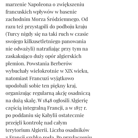
marzenie Napoleona o zwiększeniu 
francuskich wpływów w basenie 
zachodnim Morza Śródziemnego. Od 
razu też przystąpili do podboju kraju 
(Turcy nigdy się na taki ruch w czasie 
swojego kilkusetletniego panowania 
nie odważyli) natrafiając przy tym na 
zaskakująco duży opór algierskich 
plemion. Powstania Berberów 
wybuchały wielokrotnie w XIX wieku, 
natomiast Francuzi wyjątkowo 
upodobali sobie ten piękny kraj, 
organizując regularną akcję osadniczą 
na dużą skalę. W 1848 ogłosili Algierię 
częścią integralną Francji, a w 1857 r. 
po poddaniu się Kabylii ostatecznie 
przejęli kontrolę nad całym 
terytorium Algierii. Liczba osadników 
z Francji szybko rosła. Po przyłączeniu 