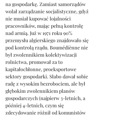
na gospodarkę. Zamiast samorządów 
wolał zarządzanie socjalistyczne, gdyż 
nie musiał kupować lojalności 
pracowników, mając pełną kontrolę 
nad armią. Już w 1971 roku 90% 
przemysłu algierskiego znajdowało się 
pod kontrolą rządu. Boumédiènne nie 
był zwolennikiem kolektywizacji 
rolnictwa, promował za to 
kapitałochłonne, proeksportowe 
sektory gospodarki. Słabo dawał sobie 
radę z wysokim bezrobociem, ale był 
głębokim zwolennikiem planów 
gospodarczych (najpierw 3-letnich, a 
później 4-letnich, czym się 
zdecydowanie różnił od komunistów 
europejskich, którzy preferowali 
pięciolatki). Na papierze wszystko się 
zgadzało, plany te miały pewną 