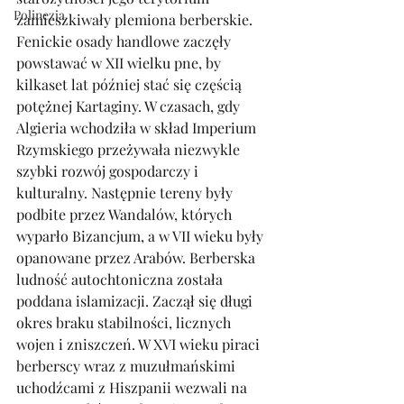
Polinezja
zamieszkiwały plemiona berberskie. 
Fenickie osady handlowe zaczęły 
powstawać w XII wielku pne, by 
kilkaset lat później stać się częścią 
potężnej Kartaginy. W czasach, gdy 
Algieria wchodziła w skład Imperium 
Rzymskiego przeżywała niezwykle 
szybki rozwój gospodarczy i 
kulturalny. Następnie tereny były 
podbite przez Wandalów, których 
wyparło Bizancjum, a w VII wieku były 
opanowane przez Arabów. Berberska 
ludność autochtoniczna została 
poddana islamizacji. Zaczął się długi 
okres braku stabilności, licznych 
wojen i zniszczeń. W XVI wieku piraci 
berberscy wraz z muzułmańskimi 
uchodźcami z Hiszpanii wezwali na 