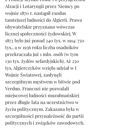
Alzacji i Lotaryngii przez Niemcy po 
wojnie 1870 r. nastąpił exodus 
tamtejszej ludności do Algierii. Prawa 
obywatelskie przyznano wówczas 
licznej społeczności żydowskiej. W 
1872 było już ponad 240 tys, w 1914: 750 
tys., a w 1936 roku liczba osadników 
przekraczała już 1 mln. osób (w tym 
130 tys. żydów sefardyjskich). Aż 250 
tys. Algierczyków wzięło udział w I 
Wojnie Światowej, zasłynęli 
szczególnym męstwem w bitwie pod 
Verdun. Francuzi nie pozwalali 
miejscowej ludności muzułmańskiej 
przez długie lata na uczestnictwo w 
życiu politycznym. Zakazana była w 
szczególności przynależność do partii 
politycznych i związków zawodowych. 