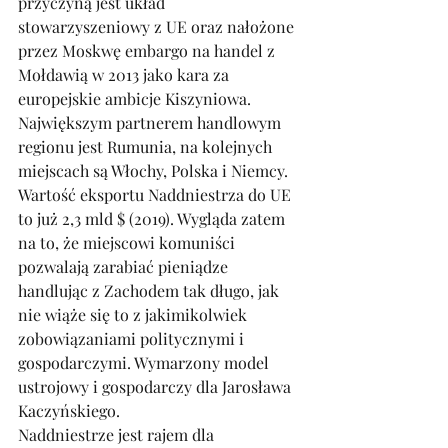
przyczyną jest układ 
stowarzyszeniowy z UE oraz nałożone 
przez Moskwę embargo na handel z 
Mołdawią w 2013 jako kara za 
europejskie ambicje Kiszyniowa. 
Największym partnerem handlowym 
regionu jest Rumunia, na kolejnych 
miejscach są Włochy, Polska i Niemcy. 
Wartość eksportu Naddniestrza do UE 
to już 2,3 mld $ (2019). Wygląda zatem 
na to, że miejscowi komuniści 
pozwalają zarabiać pieniądze 
handlując z Zachodem tak długo, jak 
nie wiąże się to z jakimikolwiek 
zobowiązaniami politycznymi i 
gospodarczymi. Wymarzony model 
ustrojowy i gospodarczy dla Jarosława 
Kaczyńskiego. 
Naddniestrze jest rajem dla 