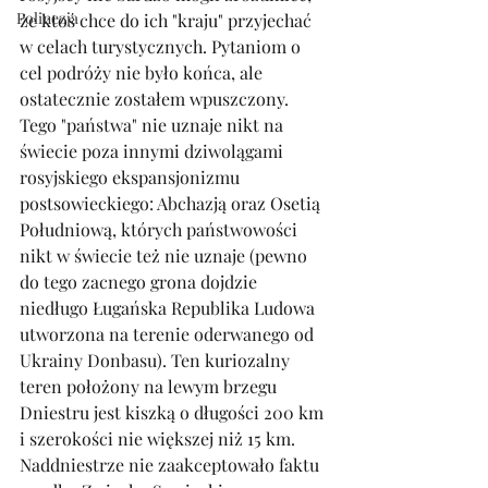
Polinezja
że ktoś chce do ich "kraju" przyjechać 
w celach turystycznych. Pytaniom o 
cel podróży nie było końca, ale 
ostatecznie zostałem wpuszczony. 
Tego "państwa" nie uznaje nikt na 
świecie poza innymi dziwolągami 
rosyjskiego ekspansjonizmu 
postsowieckiego: Abchazją oraz Osetią 
Południową, których państwowości 
nikt w świecie też nie uznaje (pewno 
do tego zacnego grona dojdzie 
niedługo Ługańska Republika Ludowa 
utworzona na terenie oderwanego od 
Ukrainy Donbasu). Ten kuriozalny 
teren położony na lewym brzegu 
Dniestru jest kiszką o długości 200 km 
i szerokości nie większej niż 15 km. 
Naddniestrze nie zaakceptowało faktu 