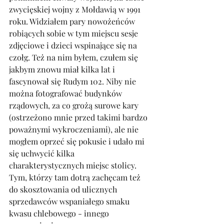
zwycięskiej wojny z Mołdawią w 1991 
roku. Widziałem pary nowożeńców 
robiących sobie w tym miejscu sesje 
zdjęciowe i dzieci wspinające się na 
czołg. Też na nim byłem, czułem się 
jakbym znowu miał kilka lat i 
fascynował się Rudym 102. Niby nie 
można fotografować budynków 
rządowych, za co grożą surowe kary 
(ostrzeżono mnie przed takimi bardzo 
poważnymi wykroczeniami), ale nie 
mogłem oprzeć się pokusie i udało mi 
się uchwycić kilka 
charakterystycznych miejsc stolicy. 
Tym, którzy tam dotrą zachęcam też 
do skosztowania od ulicznych 
sprzedawców wspaniałego smaku 
kwasu chlebowego - innego 