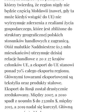
którzy twierdzą, że region nigdy nie 
będzie częścią Mołdawii (nawet, gdy ta 
może kiedyś wstąpić do UE) nie 
wytrzymuje zderzenia z realiami życia 
gospodarczego, które jest zbliżone do 
struktury geograficznej polskich 
stosunków handlowych z zagranicą. 
Otóż malutkie Naddniestrze (0,5 mln 
mieszkańców) utrzymuje dzisiaj 
relacje handlowe z 20 z 27 krajów 
członków UE, a eksport do UE stanowi 
ponad 70% całego eksportu regionu. 
Głównymi towarami eksportowymi są 
tekstylia oraz produkty stalowe. 
Eksport do Rosji został drastycznie 
zredukowany. Między 2007, a 2010 
spadł z 909mln $ do 232mln $, między 
2015, a 2019 nadal się kurczył. Główną 