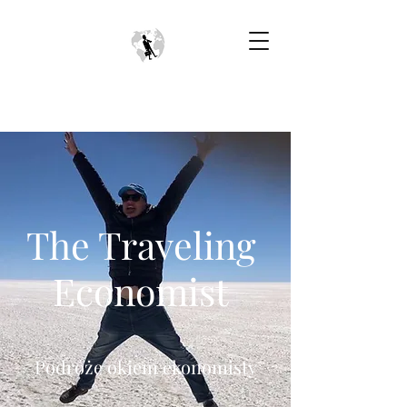
The Traveling
Economist
Podróże okiem ekonomisty