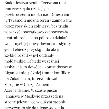
Naddniestrzu Armia Czerwona (jest 
tam zresztą do dzisiaj, po 
przekroczeniu mostu nad Dniestrem 
w Tyraspolu można tereny zajmowane 
przez rosyjskich żołnierzy bez trudu 
zobaczyć) początkowo zachowywała 
neutralność, ale po pół roku działań 
wojennych jej nowy dowódca - słynny 
gen. Lebiedź przystąpił do akcji i 
szybko rozbił w pył oddziały 
mołdawskie. Lebiedź wcześniej 
zasłynął jako dowódca komandosów w 
Afganistanie, później tłumił konflikty 
na Zakaukaziu, interweniował 
zbrojnie w Gruzji, Armenii i 
Azerbejdżanie. W czasie puczu 
Janajewa w Moskwie przeszedł na 
stronę Jelcyna, co w dużym stopniu 
przyczyniło się do niepowodzenia 