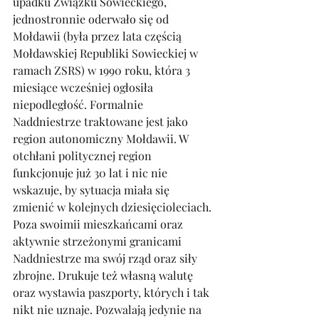
upadku Związku Sowieckiego, 
jednostronnie oderwało się od 
Mołdawii (była przez lata częścią 
Mołdawskiej Republiki Sowieckiej w 
ramach ZSRS) w 1990 roku, która 3 
miesiące wcześniej ogłosiła 
niepodległość. Formalnie 
Naddniestrze traktowane jest jako 
region autonomiczny Mołdawii. W 
otchłani politycznej region 
funkcjonuje już 30 lat i nic nie 
wskazuje, by sytuacja miała się 
zmienić w kolejnych dziesięcioleciach. 
Poza swoimii mieszkańcami oraz 
aktywnie strzeżonymi granicami 
Naddniestrze ma swój rząd oraz siły 
zbrojne. Drukuje też własną walutę 
oraz wystawia paszporty, których i tak 
nikt nie uznaje. Pozwalają jedynie na 