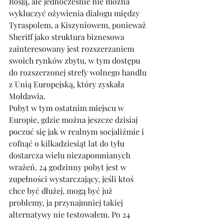
Rosją, ale jednocześnie nie można 
wykluczyć ożywienia dialogu między 
Tyraspolem, a Kiszyniowem, ponieważ 
Sheriff jako struktura biznesowa 
zainteresowany jest rozszerzaniem 
swoich rynków zbytu, w tym dostępu 
do rozszerzonej strefy wolnego handlu 
z Unią Europejską, który zyskała 
Mołdawia.  
Pobyt w tym ostatnim miejscu w 
Europie, gdzie można jeszcze dzisiaj 
poczuć się jak w realnym socjaliźmie i 
cofnąć o kilkadziesiąt lat do tyłu 
dostarcza wielu niezapomnianych 
wrażeń. 24 godzinny pobyt jest w 
zupełności wystarczający, jeśli ktoś 
chce być dłużej, mogą być już 
problemy, ja przynajmniej takiej 
alternatywy nie testowałem. Po 24 