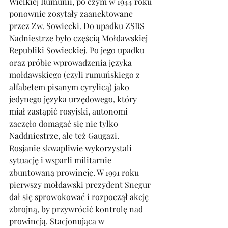
Wielkiej Rumunii, po czym w 1944 roku 
ponownie zosytały zaanektowane 
przez Zw. Sowiecki. Do upadku ZSRS 
Nadniestrze było częścią Mołdawskiej 
Republiki Sowieckiej. Po jego upadku 
oraz próbie wprowadzenia języka 
mołdawskiego (czyli rumuńskiego z 
alfabetem pisanym cyrylicą) jako 
jedynego języka urzędowego, który 
miał zastąpić rosyjski, autonomi 
zaczęło domagać się nie tylko 
Naddniestrze, ale też Gaugazi. 
Rosjanie skwapliwie wykorzystali 
sytuację i wsparli militarnie 
zbuntowaną prowincję. W 1991 roku 
pierwszy mołdawski prezydent Snegur 
dał się sprowokować i rozpoczął akcję 
zbrojną, by przywrócić kontrolę nad 
prowincją. Stacjonująca w 