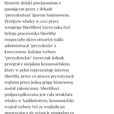
biznesie dzięki powiązaniom z 
panującym przez 2 dekady 
"prezydentem" Igorem Smirnowem. 
Przejęcie władzy w 2011 przez 
wrogiego Sheriffowi Szewczuka (też 
byłego pracownika Sheriffa) 
rozpoczęło okres otwartej walki 
administracji "prezydenta" z 
koncernem. Kolejne wybory 
"prezydenckie" Szewczuk jednak 
przegrał z niejakim Krasnosielskim, 
który w pełni reprezentuje interesy 
Sheriffa, przez co proces prywatyzacji 
regionu przez jedną grupę biznesową 
został zakończony. Sheriffowi 
podporządkowana jest cała struktura 
władzy w Naddniestrzu. Krasnosielski 
wygrał wybory też ze względu na 
pogarszającą się sytuację gospodarczą 