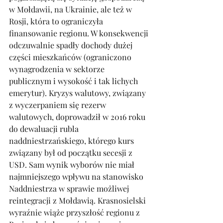
w Mołdawii, na Ukrainie, ale też w 
Rosji, która to ograniczyła 
finansowanie regionu. W konsekwencji 
odczuwalnie spadły dochody dużej 
części mieszkańców (ograniczono 
wynagrodzenia w sektorze 
publicznym i wysokość i tak lichych 
emerytur). Kryzys walutowy, związany 
z wyczerpaniem się rezerw 
walutowych, doprowadził w 2016 roku 
do dewaluacji rubla 
naddniestrzańskiego, którego kurs 
związany był od początku secesji z 
USD. Sam wynik wyborów nie miał 
najmniejszego wpływu na stanowisko 
Naddniestrza w sprawie możliwej 
reintegracji z Mołdawią. Krasnosielski 
wyraźnie wiąże przyszłość regionu z 