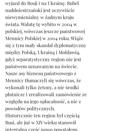
wyjazd do Rosji i na Ukrainę. Rubel 
naddniestrzański jest oczywiście 
niewymienialny w żadnym kraju 
świata. Walutę tę wybito w 2004 w 
polskiej, wówczas jeszcze państwowej 
Mennicy Polskiej w 2004 roku. Wiąże 
się z tym mały skandal dyplomatyczny 
między Polską, Ukrainą i Mołdawią, 
gdyż separatystyczny region nie jest 
państwem uznawanym na świecie. 
Nasze asy biznesu państwowego z 
Mennicy tłumaczyli się wówczas, że 
wykonali tylko żetony, a nie środki 
płatnicze i zrealizowali zamówienie ze 
względu na jego opłacalność, a nie z 
powodów politycznych. 
Historycznie ten region był częścią 
Rusi, ale już w XIV wieku stanowił 
integralną część nowo powstałego 