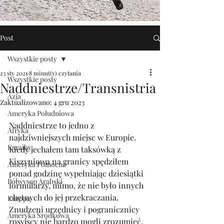
Post
Wszystkie posty
23 sty 2021
8 minut(y) czytania
Wszystkie posty
Naddniestrze/Transnistria
Azja
Zaktualizowano:
4 gru 2023
Ameryka Południowa
Naddniestrze to jedno z 
Afryka
najdziwniejszych miejsc w Europie. 
Karaiby
Kiedy jechałem tam taksówką z 
Kiszyniowa na granicy spędziłem 
Ameryka Północna
ponad godzinę wypełniając dziesiątki 
Półwysep Arabski
formularzy, mimo, że nie było innych 
chętnych do jej przekraczania. 
Europa
Znudzeni urzędnicy i pogranicznicy 
Ameryka Środkowa
rosyjscy nie bardzo mogli zrozumieć, 