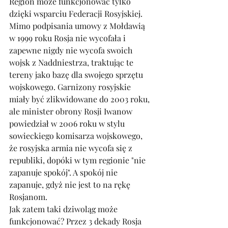
Region może funkcjonować tylko 
dzięki wsparciu Federacji Rosyjskiej. 
Mimo podpisania umowy z Mołdawią 
w 1999 roku Rosja nie wycofała i 
zapewne nigdy nie wycofa swoich 
wojsk z Naddniestrza, traktując te 
tereny jako bazę dla swojego sprzętu 
wojskowego. Garnizony rosyjskie 
miały być zlikwidowane do 2003 roku, 
ale minister obrony Rosji Iwanow 
powiedział w 2006 roku w stylu 
sowieckiego komisarza wojskowego, 
że rosyjska armia nie wycofa się z 
republiki, dopóki w tym regionie "nie 
zapanuje spokój". A spokój nie 
zapanuje, gdyż nie jest to na rękę 
Rosjanom. 
Jak zatem taki dziwoląg może 
funkcjonować? Przez 3 dekady Rosja 