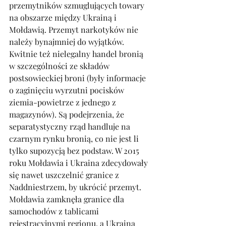
przemytników szmuglujących towary 
na obszarze między Ukrainą i 
Mołdawią. Przemyt narkotyków nie 
należy bynajmniej do wyjątków. 
Kwitnie też nielegalny handel bronią 
w szczególności ze składów 
postsowieckiej broni (były informacje 
o zaginięciu wyrzutni pocisków 
ziemia-powietrze z jednego z 
magazynów). Są podejrzenia, że 
separatystyczny rząd handluje na 
czarnym rynku bronią, co nie jest li 
tylko supozycją bez podstaw. W 2015 
roku Mołdawia i Ukraina zdecydowały 
się nawet uszczelnić granice z 
Naddniestrzem, by ukrócić przemyt. 
Mołdawia zamknęła granice dla 
samochodów z tablicami 
rejestracyjnymi regionu, a Ukraina 