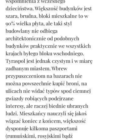
wspomnienia z wczesnego 
dzieciństwa. Większość budynków jest 
szara, brudna, bloki mieszkalne to w 
90% wielka płyta, ale taki styl 
budowlany nie odbiega 
architektonicznie od podobnych 
budynków praktycznie we wszystkich 
krajach byłego bloku wschodniego. 
Tyraspol jest jednak czystym i w miarę 
zadbanym miastem. Wbrew 
przypuszczeniom na bazarach nie 
można powszechnie kupić broni, na 
ulicach nie widać typów spod ciemnej 
gwiazdy robiących podejrzane 
interesy, ale raczej biednie ubranych 
ludzi. Mieszkańcy nauczyli się jakoś 
wiązać koniec z końcem, większość 
dysponuje kilkoma paszportami 
(rumuńskimi, rosyjskimi bądź 