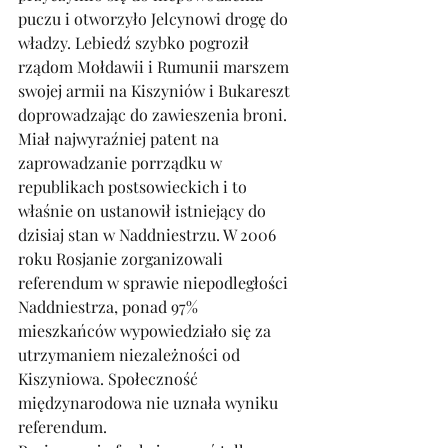
puczu i otworzyło Jelcynowi drogę do 
władzy. Lebiedź szybko pogroził 
rządom Mołdawii i Rumunii marszem 
swojej armii na Kiszyniów i Bukareszt 
doprowadzając do zawieszenia broni. 
Miał najwyraźniej patent na 
zaprowadzanie porrządku w 
republikach postsowieckich i to 
właśnie on ustanowił istniejący do 
dzisiaj stan w Naddniestrzu. W 2006 
roku Rosjanie zorganizowali 
referendum w sprawie niepodległości 
Naddniestrza, ponad 97% 
mieszkańców wypowiedziało się za 
utrzymaniem niezależności od 
Kiszyniowa. Społeczność 
międzynarodowa nie uznała wyniku 
referendum. 