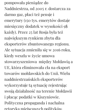
pompowała pieniądze do 
Naddniestrza, od 2005 r. dostarcza za 
darmo gaz, płaci też pensje i 
emerytury (150 tys. emerytów dostaje 
miesięczny dodatek w wysokości 9$ 
każdy). Przez 25 lat Rosja była też 
największym rynkiem zbytu dla 
eksporterów zbuntowanego regionu. 
Ale sytuacja zmieniła się w 2016 roku, 
kiedy weszła w życie umowa 
stowarzyszeniowa  między Mołdawią a 
UE, która eliminowała cła na eksport 
towarów mołdawskich do Unii. Wielu 
naddniestrzańskich eksporterów 
wykorzystuje tą sytuację rejestrując 
swoją działalność na terenie Mołdawii 
i płacąc podatki w Kiszyniowie. 
Polityczna propaganda i nachalna 
retoryka miejscowych polityków, 