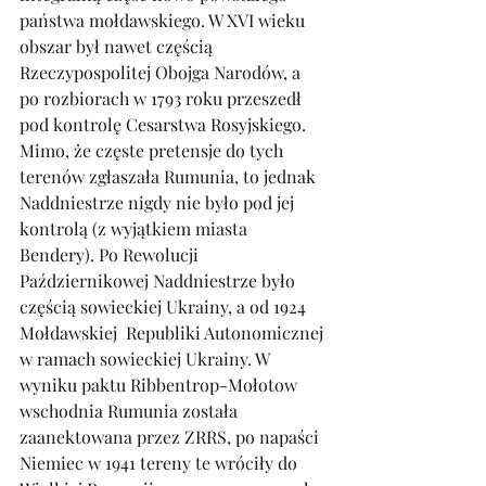
państwa mołdawskiego. W XVI wieku 
obszar był nawet częścią 
Rzeczypospolitej Obojga Narodów, a 
po rozbiorach w 1793 roku przeszedł 
pod kontrolę Cesarstwa Rosyjskiego. 
Mimo, że częste pretensje do tych 
terenów zgłaszała Rumunia, to jednak 
Naddniestrze nigdy nie było pod jej 
kontrolą (z wyjątkiem miasta 
Bendery). Po Rewolucji 
Październikowej Naddniestrze było 
częścią sowieckiej Ukrainy, a od 1924 
Mołdawskiej  Republiki Autonomicznej 
w ramach sowieckiej Ukrainy. W 
wyniku paktu Ribbentrop-Mołotow 
wschodnia Rumunia została 
zaanektowana przez ZRRS, po napaści 
Niemiec w 1941 tereny te wróciły do 