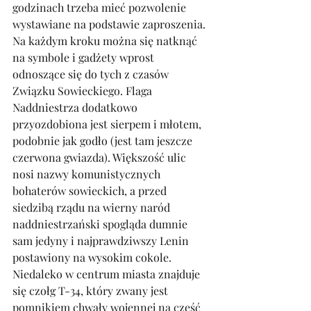
godzinach trzeba mieć pozwolenie 
wystawiane na podstawie zaproszenia. 
Na każdym kroku można się natknąć 
na symbole i gadżety wprost 
odnoszące się do tych z czasów 
Związku Sowieckiego. Flaga 
Naddniestrza dodatkowo 
przyozdobiona jest sierpem i młotem, 
podobnie jak godło (jest tam jeszcze 
czerwona gwiazda). Większość ulic 
nosi nazwy komunistycznych 
bohaterów sowieckich, a przed 
siedzibą rządu na wierny naród 
naddniestrzański spogląda dumnie 
sam jedyny i najprawdziwszy Lenin 
postawiony na wysokim cokole. 
Niedaleko w centrum miasta znajduje 
się czołg T-34, który zwany jest 
pomnikiem chwały wojennej na cześć 