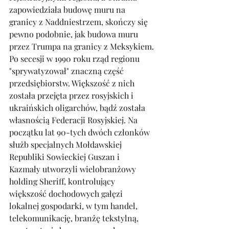
zapowiedziała budowę muru na 
granicy z Naddniestrzem, skończy się 
pewno podobnie, jak budowa muru 
przez Trumpa na granicy z Meksykiem.
Po secesji w 1990 roku rząd regionu 
"sprywatyzował" znaczną część 
przedsiębiorstw. Większość z nich 
została przejęta przez rosyjskich i 
ukraińskich oligarchów, bądź została 
własnością Federacji Rosyjskiej. Na 
początku lat 90-tych dwóch członków 
służb specjalnych Mołdawskiej 
Republiki Sowieckiej Guszan i 
Kazmały utworzyli wielobranżowy 
holding Sheriff, kontrolujący 
większość dochodowych gałęzi 
lokalnej gospodarki, w tym handel, 
telekomunikację, branżę tekstylną, 