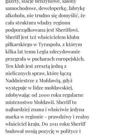
gazety, stacje benzynowe, salony 
samochodowe, deweloperkę, fabrykę 
alkoholu, nie trudno się domyślić, że 
cała struktura władzy regionu 
podporządkowana jest Sheriffowi. 
Sheriff jest też właścicielem klubu 
piłkarskiego w Tyraspolu, z którym 
kilka lat temu Legia zdecydowanie 
przegrała w pucharach europejskich. 
Ten klub jest zresztą jedną z 
nielicznych spraw, które łączą 
Naddniestrze z Mołdawią, gdyż 
występuje w lidze mołdawskiej, 
zdobywając od 2000 roku regularne 
mistrzostwo Mołdawii. Sheriff to 
najbardziej znana i właściwie jedyna 
marka w regionie - prawdziwy i realny 
właściciel kraju. Do 2011 roku Sheriff 
budował swoją pozycję w polityce i 