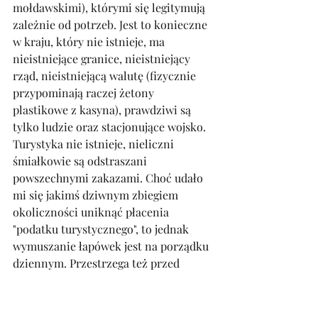
mołdawskimi), którymi się legitymują 
zależnie od potrzeb. Jest to konieczne 
w kraju, który nie istnieje, ma 
nieistniejące granice, nieistniejący 
rząd, nieistniejącą walutę (fizycznie 
przypominają raczej żetony 
plastikowe z kasyna), prawdziwi są 
tylko ludzie oraz stacjonujące wojsko. 
Turystyka nie istnieje, nieliczni 
śmiałkowie są odstraszani 
powszechnymi zakazami. Choć udało 
mi się jakimś dziwnym zbiegiem 
okoliczności uniknąć płacenia 
"podatku turystycznego", to jednak 
wymuszanie łapówek jest na porządku 
dziennym. Przestrzega też przed 
wyjazdami do regionu polskie MSZ, 
podkreślając, że Polacy, którzy wejdą 
w kolizję z tamtejszym wymiarem 