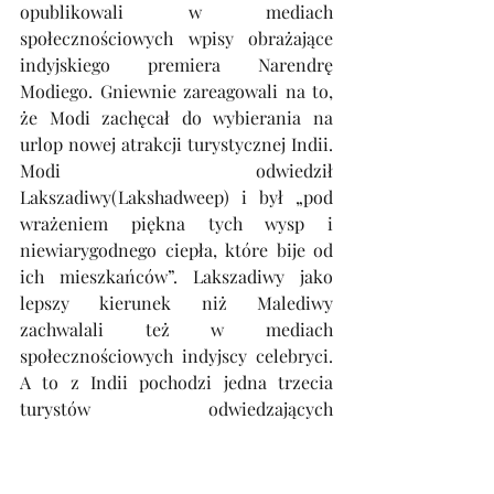
opublikowali w mediach 
społecznościowych wpisy obrażające 
indyjskiego premiera Narendrę 
Modiego. Gniewnie zareagowali na to, 
że Modi zachęcał do wybierania na 
urlop nowej atrakcji turystycznej Indii. 
Modi odwiedził 
Lakszadiwy(Lakshadweep) i był „pod 
wrażeniem piękna tych wysp i 
niewiarygodnego ciepła, które bije od 
ich mieszkańców”. Lakszadiwy jako 
lepszy kierunek niż Malediwy 
zachwalali też w mediach 
społecznościowych indyjscy celebryci. 
A to z Indii pochodzi jedna trzecia 
turystów odwiedzających 
Malediwy. Zawieszeni potem 
wiceministrowie nie tylko uznali, że 
sąsiednie Lakszadiwy to turystyczne 