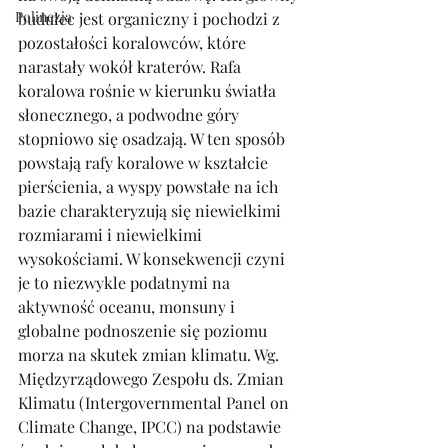
Polinezja
budulec jest organiczny i pochodzi z 
pozostałości koralowców, które 
narastały wokół kraterów. Rafa 
koralowa rośnie w kierunku światła 
słonecznego, a podwodne góry 
stopniowo się osadzają. W ten sposób 
powstają rafy koralowe w kształcie 
pierścienia, a wyspy powstałe na ich 
bazie charakteryzują się niewielkimi 
rozmiarami i niewielkimi 
wysokościami. W konsekwencji czyni 
je to niezwykle podatnymi na 
aktywność oceanu, monsuny i 
globalne podnoszenie się poziomu 
morza na skutek zmian klimatu. Wg. 
Międzyrządowego Zespołu ds. Zmian 
Klimatu (Intergovernmental Panel on 
Climate Change, IPCC) na podstawie 