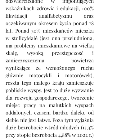
odzwierciedlone w imponujących 
wskaźnikach zdrowia i edukacji, 100% 
likwidacji analfabetyzmu oraz 
oczekiwanym okresem życia ponad 78 
lat. Ponad 30% mieszkańców mieszka 
w stolicyMalé (jest ona przeludniona, 
ma problemy mieszkaniowe na wielką 
skalę, wysoką przestępczość i 
zanieczyszczenia powietrza 
wynikające ze wzmożonego ruchu 
głównie motocykli i motorówek), 
reszta tego małego kraju zamieszkuje 
pobliskie wyspy. Jest to duże wyzwanie 
dla rozwoju gospodarczego, tworzenie 
miejsc pracy na malutkich wyspach 
oddalonych czasem bardzo daleko od 
siebie nie jest łatwe. Poza tym wyjaśnia 
duże bezrobocie wśród młodych (15,3% 
przy stopie bezrobocia 4,88% w 2022 r.) 