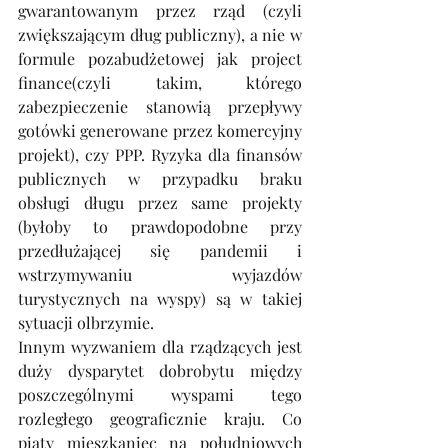
gwarantowanym przez rząd (czyli 
zwiększającym dług publiczny), a nie w 
formule pozabudżetowej jak project 
finance(czyli takim, którego 
zabezpieczenie stanowią przepływy 
gotówki generowane przez komercyjny 
projekt), czy PPP. Ryzyka dla finansów 
publicznych w przypadku braku 
obsługi długu przez same projekty 
(byłoby to prawdopodobne przy 
przedłużającej się pandemii i 
wstrzymywaniu wyjazdów 
turystycznych na wyspy) są w takiej 
sytuacji olbrzymie. 
Innym wyzwaniem dla rządzących jest 
duży dysparytet dobrobytu między 
poszczególnymi wyspami tego 
rozległego geograficznie kraju. Co 
piąty mieszkaniec na południowych 