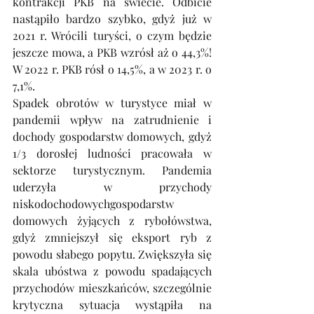
kontrakcji PKB na świecie. Odbicie 
nastąpiło bardzo szybko, gdyż już w 
2021 r. Wrócili turyści, o czym będzie 
jeszcze mowa, a PKB wzrósł aż o 44,3%! 
W 2022 r. PKB rósł o 14,5%, a w 2023 r. o 
7,1%.
Spadek obrotów w turystyce miał w 
pandemii wpływ na zatrudnienie i 
dochody gospodarstw domowych, gdyż 
1/3 dorosłej ludności pracowała w 
sektorze turystycznym. Pandemia 
uderzyła w przychody 
niskodochodowychgospodarstw 
domowych żyjących z rybołówstwa, 
gdyż zmniejszył się eksport ryb z 
powodu słabego popytu. Zwiększyła się 
skala ubóstwa z powodu spadających 
przychodów mieszkańców, szczególnie 
krytyczna sytuacja wystąpiła na 