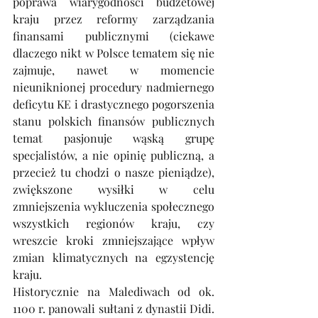
poprawa wiarygodności budżetowej 
kraju przez reformy zarządzania 
finansami publicznymi (ciekawe 
dlaczego nikt w Polsce tematem się nie 
zajmuje, nawet w momencie 
nieuniknionej procedury nadmiernego 
deficytu KE i drastycznego pogorszenia 
stanu polskich finansów publicznych 
temat pasjonuje wąską grupę 
specjalistów, a nie opinię publiczną, a 
przecież tu chodzi o nasze pieniądze), 
zwiększone wysiłki w celu 
zmniejszenia wykluczenia społecznego 
wszystkich regionów kraju, czy 
wreszcie kroki zmniejszające wpływ 
zmian klimatycznych na egzystencję 
kraju.   
Historycznie na Malediwach od ok. 
1100 r. panowali sułtani z dynastii Didi. 