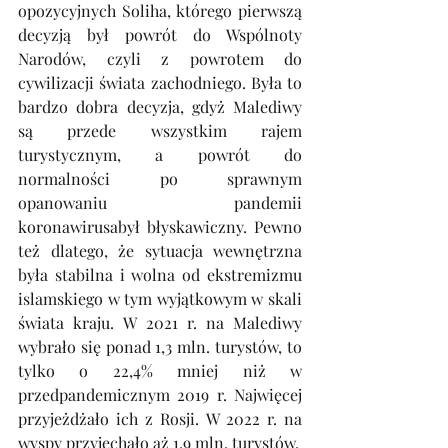
opozycyjnych Soliha, którego pierwszą 
decyzją był powrót do Wspólnoty 
Narodów, czyli z powrotem do 
cywilizacji świata zachodniego. Była to 
bardzo dobra decyzja, gdyż Malediwy 
są przede wszystkim rajem 
turystycznym, a powrót do 
normalności po sprawnym 
opanowaniu pandemii 
koronawirusabył błyskawiczny. Pewno 
też dlatego, że sytuacja wewnętrzna 
była stabilna i wolna od ekstremizmu 
islamskiego w tym wyjątkowym w skali 
świata kraju. W 2021 r. na Malediwy 
wybrało się ponad 1,3 mln. turystów, to 
tylko o 22,4% mniej niż w 
przedpandemicznym 2019 r. Najwięcej 
przyjeżdżało ich z Rosji. W 2022 r. na 
wyspy przyjechało aż 1,9 mln. turystów.