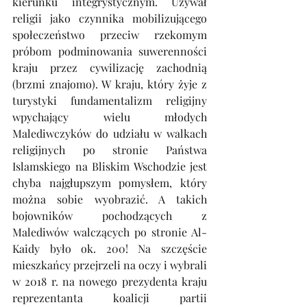
kierunku integrystycznym. Używał 
religii jako czynnika mobilizującego 
społeczeństwo przeciw rzekomym 
próbom podminowania suwerenności 
kraju przez cywilizację zachodnią 
(brzmi znajomo). W kraju, który żyje z 
turystyki fundamentalizm religijny 
wpychający wielu młodych 
Malediwczyków do udziału w walkach 
religijnych po stronie Państwa 
Islamskiego na Bliskim Wschodzie jest 
chyba najgłupszym pomysłem, który 
można sobie wyobrazić. A takich 
bojowników pochodzących z 
Malediwów walczących po stronie Al-
Kaidy było ok. 200! Na szczęście 
mieszkańcy przejrzeli na oczy i wybrali 
w 2018 r. na nowego prezydenta kraju 
reprezentanta koalicji partii 