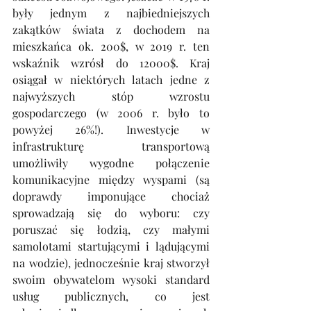
były jednym z najbiedniejszych 
zakątków świata z dochodem na 
mieszkańca ok. 200$, w 2019 r. ten 
wskaźnik wzrósł do 12000$. Kraj 
osiągał w niektórych latach jedne z 
najwyższych stóp wzrostu 
gospodarczego (w 2006 r. było to 
powyżej 26%!). Inwestycje w 
infrastrukturę transportową 
umożliwiły wygodne połączenie 
komunikacyjne między wyspami (są 
doprawdy imponujące chociaż 
sprowadzają się do wyboru: czy 
poruszać się łodzią, czy małymi 
samolotami startującymi i lądującymi 
na wodzie), jednocześnie kraj stworzył 
swoim obywatelom wysoki standard 
usług publicznych, co jest 