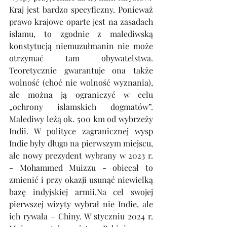
Kraj jest bardzo specyficzny. Ponieważ 
prawo krajowe oparte jest na zasadach 
islamu, to zgodnie z malediwską 
konstytucją niemuzułmanin nie może 
otrzymać tam obywatelstwa. 
Teoretycznie gwarantuje ona także 
wolność (choć nie wolność wyznania), 
ale można ją ograniczyć w celu 
„ochrony islamskich dogmatów”. 
Malediwy leżą ok. 500 km od wybrzeży 
Indii. W polityce zagranicznej wysp 
Indie były długo na pierwszym miejscu, 
ale nowy prezydent wybrany w 2023 r. 
- Mohammed Muizzu - obiecał to 
zmienić i przy okazji usunąć niewielką 
bazę indyjskiej 
armii.Na
 cel swojej 
pierwszej wizyty wybrał nie Indie, ale 
ich rywala – Chiny. W styczniu 2024 r. 