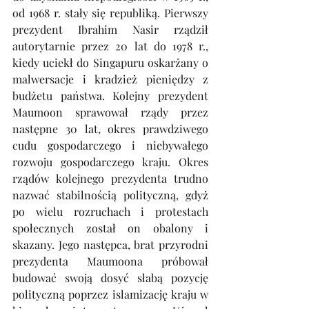
od 1968 r. stały się republiką. Pierwszy 
prezydent Ibrahim Nasir rządził 
autorytarnie przez 20 lat do 1978 r., 
kiedy uciekł do Singapuru oskarżany o 
malwersacje i kradzież pieniędzy z 
budżetu państwa. Kolejny prezydent 
Maumoon sprawował rządy przez 
następne 30 lat, okres prawdziwego 
cudu gospodarczego i niebywałego 
rozwoju gospodarczego kraju. Okres 
rządów kolejnego prezydenta trudno 
nazwać stabilnością polityczną, gdyż 
po wielu rozruchach i protestach 
społecznych został on obalony i 
skazany. Jego następca, brat przyrodni 
prezydenta Maumoona próbował 
budować swoją dosyć słabą pozycję 
polityczną poprzez islamizację kraju w 