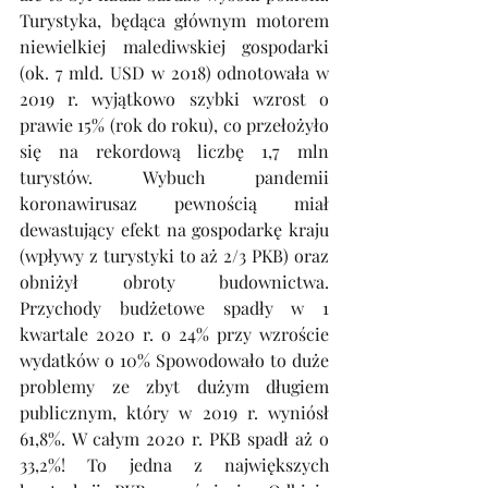
Turystyka, będąca głównym motorem 
niewielkiej malediwskiej gospodarki 
(ok. 7 mld. USD w 2018) odnotowała w 
2019 r. wyjątkowo szybki wzrost o 
prawie 15% (rok do roku), co przełożyło 
się na rekordową liczbę 1,7 mln 
turystów. Wybuch pandemii 
koronawirusaz pewnością miał 
dewastujący efekt na gospodarkę kraju 
(wpływy z turystyki to aż 2/3 PKB) oraz 
obniżył obroty budownictwa. 
Przychody budżetowe spadły w 1 
kwartale 2020 r. o 24% przy wzroście 
wydatków o 10% Spowodowało to duże 
problemy ze zbyt dużym długiem 
publicznym, który w 2019 r. wyniósł 
61,8%. W całym 2020 r. PKB spadł aż o 
33,2%! To jedna z największych 