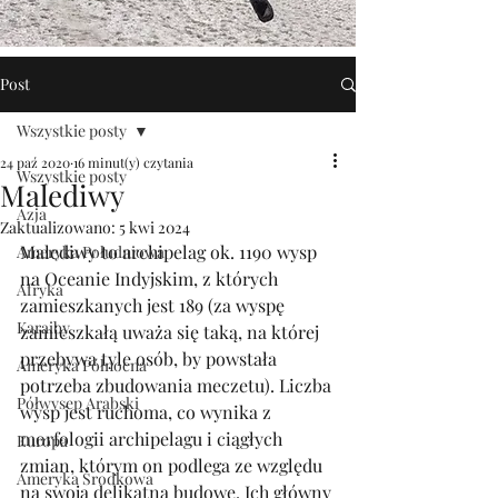
Post
Wszystkie posty
24 paź 2020
16 minut(y) czytania
Wszystkie posty
Malediwy
Azja
Zaktualizowano:
5 kwi 2024
Malediwy to archipelag ok. 1190 wysp 
Ameryka Południowa
na Oceanie Indyjskim, z których 
Afryka
zamieszkanych jest 189 (za wyspę 
Karaiby
zamieszkałą uważa się taką, na której 
przebywa tyle osób, by powstała 
Ameryka Północna
potrzeba zbudowania meczetu). Liczba 
Półwysep Arabski
wysp jest ruchoma, co wynika z 
morfologii archipelagu i ciągłych 
Europa
zmian, którym on podlega ze względu 
Ameryka Środkowa
na swoją delikatną budowę. Ich główny 