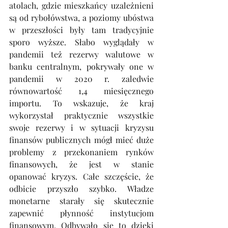
atolach, gdzie mieszkańcy uzależnieni 
są od rybołówstwa, a poziomy ubóstwa 
w przeszłości były tam tradycyjnie 
sporo wyższe. Słabo wyglądały w 
pandemii też rezerwy walutowe w 
banku centralnym, pokrywały one w 
pandemii w 2020 r. zaledwie 
równowartość 1,4 miesięcznego 
importu. To wskazuje, że kraj 
wykorzystał praktycznie wszystkie 
swoje rezerwy i w sytuacji kryzysu 
finansów publicznych mógł mieć duże 
problemy z przekonaniem rynków 
finansowych, że jest w stanie 
opanować kryzys. Całe szczęście, że 
odbicie przyszło szybko. Władze 
monetarne starały się skutecznie 
zapewnić płynność instytucjom 
finansowym. Odbywało się to dzięki 