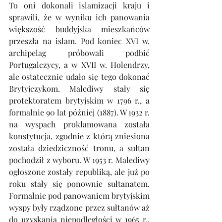
To oni dokonali islamizacji kraju i 
sprawili, że w wyniku ich panowania 
większość buddyjska mieszkańców 
przeszła na islam. Pod koniec XVI w. 
archipelag próbowali podbić 
Portugalczycy, a w XVII w. Holendrzy, 
ale ostatecznie udało się tego dokonać 
Brytyjczykom. Malediwy stały się 
protektoratem brytyjskim w 1796 r., a 
formalnie 90 lat później (1887). W 1932 r. 
na wyspach proklamowana została 
konstytucja, zgodnie z którą zniesiona 
została dziedziczność tronu, a sułtan 
pochodził z wyboru. W 1953 r. Malediwy 
ogłoszone zostały republiką, ale już po 
roku stały się ponownie sułtanatem. 
Formalnie pod panowaniem brytyjskim 
wyspy były rządzone przez sułtanów aż 
do uzyskania niepodległości w 1965 r., 