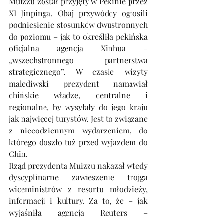
Muizzu został przyjęty w Pekinie przez 
XI Jinpinga. Obaj przywódcy ogłosili 
podniesienie stosunków dwustronnych 
do poziomu – jak to określiła pekińska 
oficjalna agencja Xinhua – 
„wszechstronnego partnerstwa 
strategicznego”. W czasie wizyty 
malediwski prezydent namawiał 
chińskie władze, centralne i 
regionalne, by wysyłały do jego kraju 
jak najwięcej turystów. Jest to związane 
z niecodziennym wydarzeniem, do 
którego doszło tuż przed wyjazdem do 
Chin.
Rząd prezydenta Muizzu nakazał wtedy 
dyscyplinarne zawieszenie trojga 
wiceministrów z resortu młodzieży, 
informacji i kultury. Za to, że – jak 
wyjaśniła agencja Reuters – 