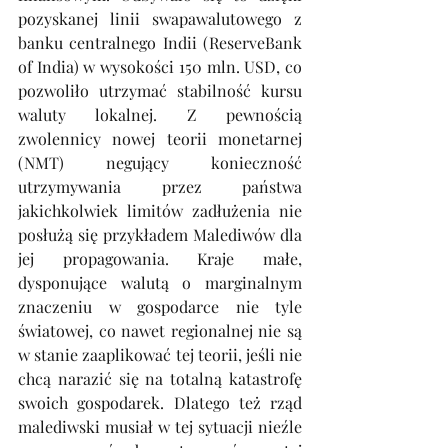
pozyskanej linii swapawalutowego z 
banku centralnego Indii (ReserveBank 
of India) w wysokości 150 mln. USD, co 
pozwoliło utrzymać stabilność kursu 
waluty lokalnej. Z pewnością 
zwolennicy nowej teorii monetarnej 
(NMT) negujący konieczność 
utrzymywania przez państwa 
jakichkolwiek limitów zadłużenia nie 
posłużą się przykładem Malediwów dla 
jej propagowania. Kraje małe, 
dysponujące walutą o marginalnym 
znaczeniu w gospodarce nie tyle 
światowej, co nawet regionalnej nie są 
w stanie zaaplikować tej teorii, jeśli nie 
chcą narazić się na totalną katastrofę 
swoich gospodarek. Dlatego też rząd 
malediwski musiał w tej sytuacji nieźle 