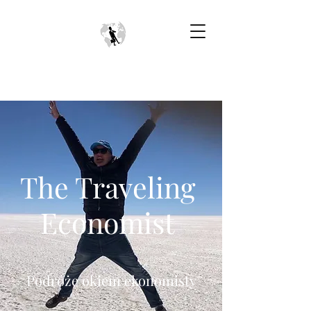
The Traveling
Economist
Podróże okiem ekonomisty