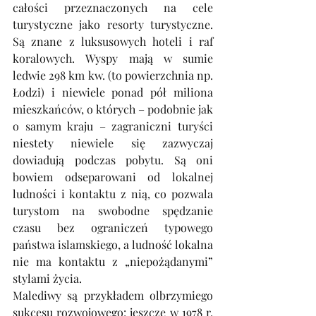
całości przeznaczonych na cele 
turystyczne jako resorty turystyczne. 
Są znane z luksusowych hoteli i raf 
koralowych. Wyspy mają w sumie 
ledwie 298 km kw. (to powierzchnia np. 
Łodzi) i niewiele ponad pół miliona 
mieszkańców, o których – podobnie jak 
o samym kraju – zagraniczni turyści 
niestety niewiele się zazwyczaj 
dowiadują podczas pobytu. Są oni 
bowiem odseparowani od lokalnej 
ludności i kontaktu z nią, co pozwala 
turystom na swobodne spędzanie 
czasu bez ograniczeń typowego 
państwa islamskiego, a ludność lokalna 
nie ma kontaktu z „niepożądanymi” 
stylami życia.
Malediwy są przykładem olbrzymiego 
sukcesu rozwojowego: jeszcze w 1978 r. 