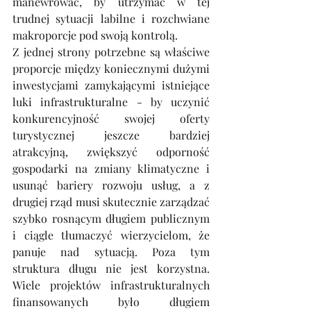
manewrować, by utrzymać w tej 
trudnej sytuacji labilne i rozchwiane 
makroporcje pod swoją kontrolą.
Z jednej strony potrzebne są właściwe 
proporcje między koniecznymi dużymi 
inwestycjami zamykającymi istniejące 
luki infrastrukturalne - by uczynić 
konkurencyjność swojej oferty 
turystycznej jeszcze bardziej 
atrakcyjną, zwiększyć odporność 
gospodarki na zmiany klimatyczne i 
usunąć bariery rozwoju usług, a z 
drugiej rząd musi skutecznie zarządzać 
szybko rosnącym długiem publicznym 
i ciągle tłumaczyć wierzycielom, że 
panuje nad sytuacją. Poza tym 
struktura długu nie jest korzystna. 
Wiele projektów infrastrukturalnych 
finansowanych było długiem 