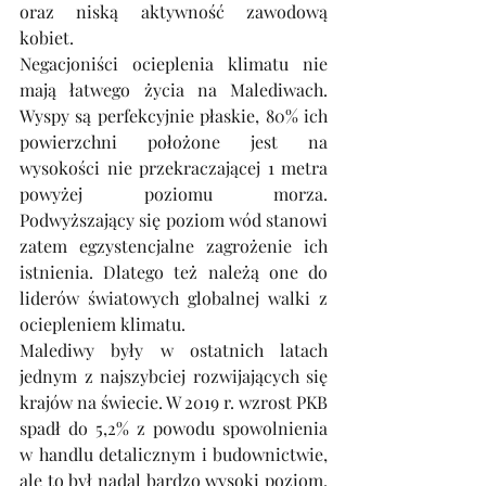
oraz niską aktywność zawodową 
kobiet.
Negacjoniści ocieplenia klimatu nie 
mają łatwego życia na Malediwach. 
Wyspy są perfekcyjnie płaskie, 80% ich 
powierzchni położone jest na 
wysokości nie przekraczającej 1 metra 
powyżej poziomu morza. 
Podwyższający się poziom wód stanowi 
zatem egzystencjalne zagrożenie ich 
istnienia. Dlatego też należą one do 
liderów światowych globalnej walki z 
ociepleniem klimatu. 
Malediwy były w ostatnich latach 
jednym z najszybciej rozwijających się 
krajów na świecie. W 2019 r. wzrost PKB 
spadł do 5,2% z powodu spowolnienia 
w handlu detalicznym i budownictwie, 
ale to był nadal bardzo wysoki poziom. 