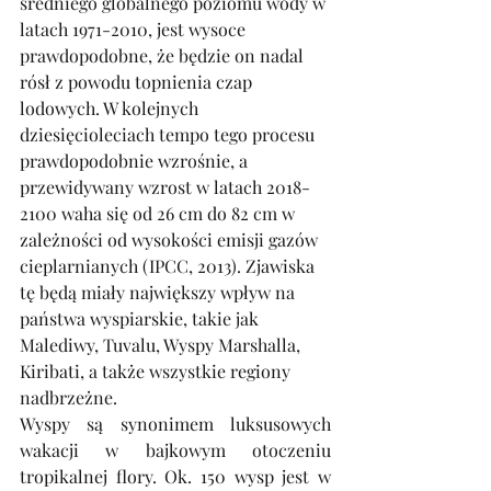
średniego globalnego poziomu wody w 
latach 1971-2010, jest wysoce 
prawdopodobne, że będzie on nadal 
rósł z powodu topnienia czap 
lodowych. W kolejnych 
dziesięcioleciach tempo tego procesu 
prawdopodobnie wzrośnie, a 
przewidywany wzrost w latach 2018-
2100 waha się od 26 cm do 82 cm w 
zależności od wysokości emisji gazów 
cieplarnianych (IPCC, 2013). Zjawiska 
tę będą miały największy wpływ na 
państwa wyspiarskie, takie jak 
Malediwy, Tuvalu, Wyspy Marshalla, 
Kiribati, a także wszystkie regiony 
nadbrzeżne.   
Wyspy są synonimem luksusowych 
wakacji w bajkowym otoczeniu 
tropikalnej flory. Ok. 150 wysp jest w 