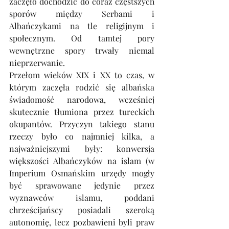
zaczęło dochodzić do coraz częstszych 
sporów między Serbami i 
Albańczykami na tle religijnym i 
społecznym. Od tamtej pory 
wewnętrzne spory trwały niemal 
nieprzerwanie.  
Przełom wieków XIX i XX to czas, w 
którym zaczęła rodzić się albańska 
świadomość narodowa, wcześniej 
skutecznie tłumiona przez tureckich 
okupantów. Przyczyn takiego stanu 
rzeczy było co najmniej kilka, a 
najważniejszymi były: konwersja 
większości Albańczyków na islam (w 
Imperium Osmańskim urzędy mogły 
być sprawowane jedynie przez 
wyznawców islamu, poddani 
chrześcijańscy posiadali szeroką 
autonomię, lecz pozbawieni byli praw 