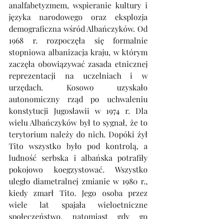
analfabetyzmem, wspieranie kultury i 
języka narodowego oraz eksplozja 
demograficzna wśród Albańczyków. Od 
1968 r. rozpoczęła się formalnie 
stopniowa albanizacja kraju, w którym 
zaczęła obowiązywać zasada etnicznej 
reprezentacji na uczelniach i w 
urzędach. Kosowo uzyskało 
autonomiczny rząd po uchwaleniu 
konstytucji Jugosławii w 1974 r. Dla 
wielu Albańczyków był to sygnał, że to 
terytorium należy do nich. Dopóki żył 
Tito wszystko było pod kontrolą, a 
ludność serbska i albańska potrafiły 
pokojowo koegzystować. Wszystko 
uległo diametralnej zmianie w 1980 r., 
kiedy zmarł Tito. Jego osoba przez 
wiele lat spajała wieloetniczne 
społeczeństwo, natomiast gdy go 