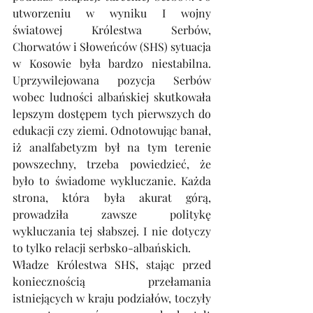
utworzeniu w wyniku I wojny 
światowej Królestwa Serbów, 
Chorwatów i Słoweńców (SHS) sytuacja 
w Kosowie była bardzo niestabilna. 
Uprzywilejowana pozycja Serbów 
wobec ludności albańskiej skutkowała 
lepszym dostępem tych pierwszych do 
edukacji czy ziemi. Odnotowując banał, 
iż analfabetyzm był na tym terenie 
powszechny, trzeba powiedzieć, że 
było to świadome wykluczanie. Każda 
strona, która była akurat górą, 
prowadziła zawsze politykę 
wykluczania tej słabszej. I nie dotyczy 
to tylko relacji serbsko-albańskich. 
Władze Królestwa SHS, stając przed 
koniecznością przełamania 
istniejących w kraju podziałów, toczyły 