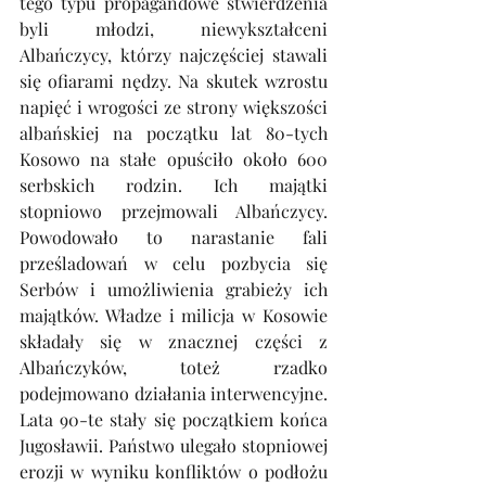
tego typu propagandowe stwierdzenia 
byli młodzi, niewykształceni 
Albańczycy, którzy najczęściej stawali 
się ofiarami nędzy. Na skutek wzrostu 
napięć i wrogości ze strony większości 
albańskiej na początku lat 80-tych 
Kosowo na stałe opuściło około 600 
serbskich rodzin. Ich majątki 
stopniowo przejmowali Albańczycy. 
Powodowało to narastanie fali 
prześladowań w celu pozbycia się 
Serbów i umożliwienia grabieży ich 
majątków. Władze i milicja w Kosowie 
składały się w znacznej części z 
Albańczyków, toteż rzadko 
podejmowano działania interwencyjne. 
Lata 90-te stały się początkiem końca 
Jugosławii. Państwo ulegało stopniowej 
erozji w wyniku konfliktów o podłożu 