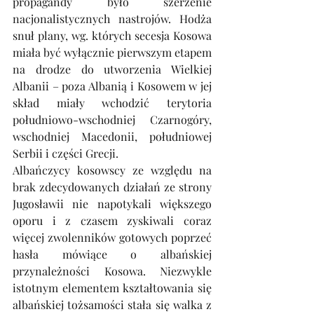
propagandy było szerzenie 
nacjonalistycznych nastrojów. Hodża 
snuł plany, wg. których secesja Kosowa 
miała być wyłącznie pierwszym etapem 
na drodze do utworzenia Wielkiej 
Albanii – poza Albanią i Kosowem w jej 
skład miały wchodzić terytoria 
południowo-wschodniej Czarnogóry, 
wschodniej Macedonii, południowej 
Serbii i części Grecji. 
Albańczycy kosowscy ze względu na 
brak zdecydowanych działań ze strony 
Jugosławii nie napotykali większego 
oporu i z czasem zyskiwali coraz 
więcej zwolenników gotowych poprzeć 
hasła mówiące o albańskiej 
przynależności Kosowa. Niezwykle 
istotnym elementem kształtowania się 
albańskiej tożsamości stała się walka z 