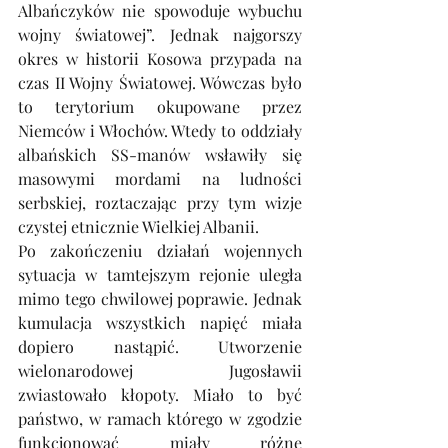
Albańczyków nie spowoduje wybuchu 
wojny światowej”. Jednak najgorszy 
okres w historii Kosowa przypada na 
czas II Wojny Światowej. Wówczas było 
to terytorium okupowane przez 
Niemców i Włochów. Wtedy to oddziały 
albańskich SS-manów wsławiły się 
masowymi mordami na ludności 
serbskiej, roztaczając przy tym wizje 
czystej etnicznie Wielkiej Albanii. 
Po zakończeniu działań wojennych 
sytuacja w tamtejszym rejonie uległa 
mimo tego chwilowej poprawie. Jednak 
kumulacja wszystkich napięć miała 
dopiero nastąpić. Utworzenie 
wielonarodowej Jugosławii 
zwiastowało kłopoty. Miało to być 
państwo, w ramach którego w zgodzie 
funkcjonować miały różne 