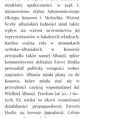
struktury społeczności, w 1948 r. 
ustanowiono status Autonomicznego 
Okręgu Kosowo i Metochia. Wzrost 
liczby albańskiej ludności miał także 
wpływ na wzrost uczestnictwa jej 
reprezentantów w lokalnych władzach. 
Bardzo ważna rola w stosunkach 
serbsko-albańskich w Kosowie 
przypadła także samej Albanii, gdzie 
komunistyczny dyktator Enver Hodża 
prowadził politykę wrogości wobec 
zagranicy. Albania miała plany co do 
Kosowa, które miało stać się w 
przyszłości częścią wspomnianej już 
Wielkiej Albanii. Przełom lat 50- i 60-
tych XX wieku to okres wzmożonej 
działalności propagandowej Envera 
Hodży na terenie Jugosławii. Celem 