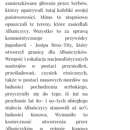
zamieszkiwane głównie przez Serbów, 
którzy upatrywali tutaj kolebki swojej 
państwowości. Mimo to stopniowo 
opuszczali te tereny, które zasiedlali 
Albańczycy. Wszystko to za sprawą 
komunistycznego przywódcy 
Jugosławii - Josipa Broz-Tity, który 
otworzył granicę dla Albańczyków. 
Wrogość i eskalacja nacjonalistycznych 
nastrojów w postaci przesiedleń, 
prześladowań, czystek etnicznych, 
także w postaci masowych mordów na 
ludności pochodzenia serbskiego, 
przyczyniły się do tego, iż już na 
przełomie lat 80- i 90-tych ubiegłego 
stulecia Albańczycy stanowili aż 90% 
ludności Kosowa. Wymusiło to 
konieczność utworzenia przez 
Albańczyków w rejonie Kosowa 