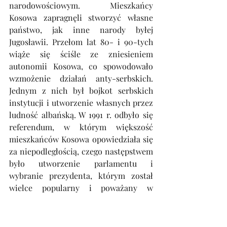
narodowościowym. Mieszkańcy 
Kosowa zapragnęli stworzyć własne 
państwo, jak inne narody byłej 
Jugosławii. Przełom lat 80- i 90-tych 
wiąże się ściśle ze zniesieniem 
autonomii Kosowa, co spowodowało 
wzmożenie działań anty-serbskich. 
Jednym z nich był bojkot serbskich 
instytucji i utworzenie własnych przez 
ludność albańską. W 1991 r. odbyło się 
referendum, w którym większość 
mieszkańców Kosowa opowiedziała się 
za niepodległością, czego następstwem 
było utworzenie parlamentu i 
wybranie prezydenta, którym został 
wielce popularny i poważany w 
Kosowie Ibrahim Rugova. Serbia nie 
uznała tych decyzji i jednocześnie 
uznała Kosowo za zbuntowaną 