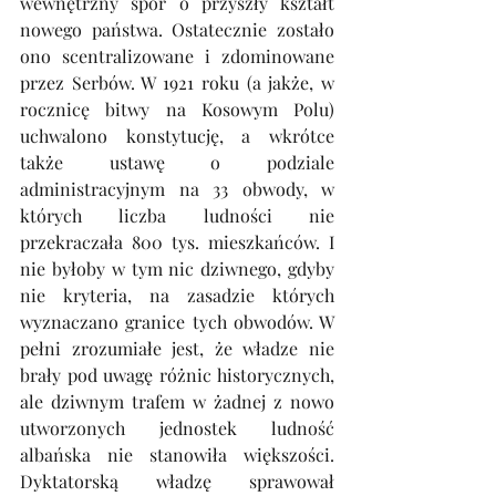
wewnętrzny spór o przyszły kształt 
nowego państwa. Ostatecznie zostało 
ono scentralizowane i zdominowane 
przez Serbów. W 1921 roku (a jakże, w 
rocznicę bitwy na Kosowym Polu) 
uchwalono konstytucję, a wkrótce 
także ustawę o podziale 
administracyjnym na 33 obwody, w 
których liczba ludności nie 
przekraczała 800 tys. mieszkańców. I 
nie byłoby w tym nic dziwnego, gdyby 
nie kryteria, na zasadzie których 
wyznaczano granice tych obwodów. W 
pełni zrozumiałe jest, że władze nie 
brały pod uwagę różnic historycznych, 
ale dziwnym trafem w żadnej z nowo 
utworzonych jednostek ludność 
albańska nie stanowiła większości. 
Dyktatorską władzę sprawował 