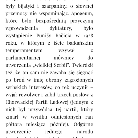
były bijatyki i szarpaniny, o słownej 
przemocy nie wspominając. Apogeum, 
które było bezpośrednią przyczyną 
wprowadzenia dyktatury, było 
wystąpienie Punišy Račicia w 1928 
roku, w którym z iście bałkańskim 
temperamentem wzywał z 
parlamentarnej mównicy do 
utworzenia „wielkiej Serbii”. Twierdził 
też, że on sam nie zawaha się sięgnąć 
po broń w imię obrony zagrożonych 
serbskich interesów, co też uczynił – 
wyjął rewolwer i zabił trzech posłów z 
Chorwackiej Partii Ludowej (jednym z 
nich był przywódca tej partii, który 
zmarł w wyniku odniesionych ran 
półtora miesiąca później). Odgórne 
utworzenie jednego narodu 