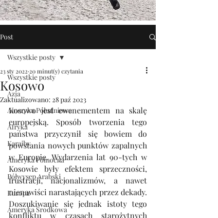
Post
Wszystkie posty
23 sty 2022
20 minut(y) czytania
Wszystkie posty
Kosowo
Azja
Zaktualizowano:
28 paź 2023
Kosowo jest ewenementem na skalę 
Ameryka Południowa
europejską. Sposób tworzenia tego 
Afryka
państwa przyczynił się bowiem do 
Karaiby
powstania nowych punktów zapalnych 
w Europie. Wydarzenia lat 90-tych w 
Ameryka Północna
Kosowie były efektem sprzeczności, 
Półwysep Arabski
frustracji, nacjonalizmów, a nawet 
nienawiści narastających przez dekady. 
Europa
Doszukiwanie się jednak istoty tego 
Ameryka Środkowa
konfliktu w czasach starożytnych 