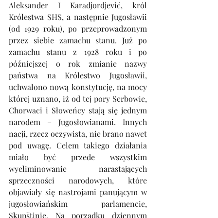
Aleksander I Karadjordjević, król 
Królestwa SHS, a następnie Jugosławii 
(od 1929 roku), po przeprowadzonym 
przez siebie zamachu stanu. Już po 
zamachu stanu z 1928 roku i po 
późniejszej o rok zmianie nazwy 
państwa na Królestwo Jugosławii, 
uchwalono nową konstytucję, na mocy 
której uznano, iż od tej pory Serbowie, 
Chorwaci i Słoweńcy stają się jednym 
narodem – Jugosłowianami. Innych 
nacji, rzecz oczywista, nie brano nawet 
pod uwagę. Celem takiego działania 
miało być przede wszystkim 
wyeliminowanie narastających 
sprzeczności narodowych, które 
objawiały się nastrojami panującym w 
jugosłowiańskim parlamencie, 
Skupštinie. Na porządku dziennym 