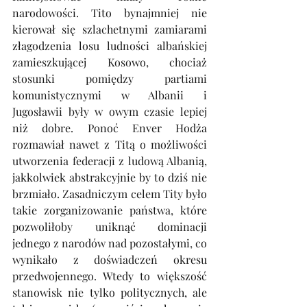
narodowości. Tito bynajmniej nie 
kierował się szlachetnymi zamiarami 
złagodzenia losu ludności albańskiej 
zamieszkującej Kosowo, chociaż 
stosunki pomiędzy partiami 
komunistycznymi w Albanii i 
Jugosławii były w owym czasie lepiej 
niż dobre. Ponoć Enver Hodża 
rozmawiał nawet z Titą o możliwości 
utworzenia federacji z ludową Albanią, 
jakkolwiek abstrakcyjnie by to dziś nie 
brzmiało. Zasadniczym celem Tity było 
takie zorganizowanie państwa, które 
pozwoliłoby uniknąć dominacji 
jednego z narodów nad pozostałymi, co 
wynikało z doświadczeń okresu 
przedwojennego. Wtedy to większość 
stanowisk nie tylko politycznych, ale 