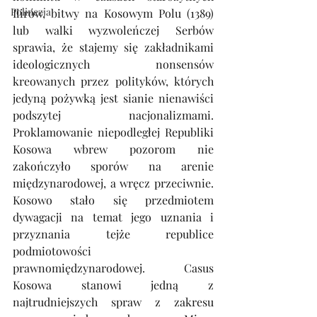
Polinezja
Ilirów, bitwy na Kosowym Polu (1389) 
lub walki wyzwoleńczej Serbów 
sprawia, że stajemy się zakładnikami 
ideologicznych nonsensów 
kreowanych przez polityków, których 
jedyną pożywką jest sianie nienawiści 
podszytej nacjonalizmami. 
Proklamowanie niepodległej Republiki 
Kosowa wbrew pozorom nie 
zakończyło sporów na arenie 
międzynarodowej, a wręcz przeciwnie. 
Kosowo stało się przedmiotem 
dywagacji na temat jego uznania i 
przyznania tejże republice 
podmiotowości 
prawnomiędzynarodowej. Casus 
Kosowa stanowi jedną z 
najtrudniejszych spraw z zakresu 