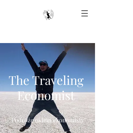
The Traveling
Economist
Podróże okiem ekonomisty