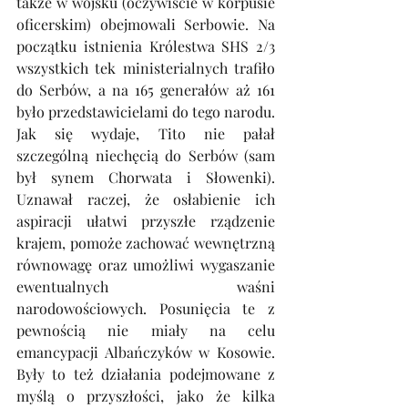
także w wojsku (oczywiście w korpusie 
oficerskim) obejmowali Serbowie. Na 
początku istnienia Królestwa SHS 2/3 
wszystkich tek ministerialnych trafiło 
do Serbów, a na 165 generałów aż 161 
było przedstawicielami do tego narodu. 
Jak się wydaje, Tito nie pałał 
szczególną niechęcią do Serbów (sam 
był synem Chorwata i Słowenki). 
Uznawał raczej, że osłabienie ich 
aspiracji ułatwi przyszłe rządzenie 
krajem, pomoże zachować wewnętrzną 
równowagę oraz umożliwi wygaszanie 
ewentualnych waśni 
narodowościowych. Posunięcia te z 
pewnością nie miały na celu 
emancypacji Albańczyków w Kosowie. 
Były to też działania podejmowane z 
myślą o przyszłości, jako że kilka 