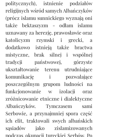
politycznych), istnienie podziałów 
religijnych wśród samych Albańczyków 
(prócz islamu sunnickiego wyznają oni 
także bektaszyzm - odłam islamu 
uznawany za herezję, prawosławie oraz 
katolicyzm rzymski i grecki, a 
dodatkowo istnieją także bractwa 
mistyczne, brak silnej i wspólnej 
tradycji państwowej, górzyste 
ukształtowanie terenu utrudniające 
komunikację i pozwalające 
poszczególnym grupom ludności na 
funkcjonowanie w izolacji oraz 
zróżnicowanie etniczne i dialektyczne 
Albańczyków. Tymczasem sami 
Serbowie, a przynajmniej spora część 
ich elit, traktowali swych albańskich 
sąsiadów jako zislamizowanych 
podczas okupacji tureckiej Serbów. Po 