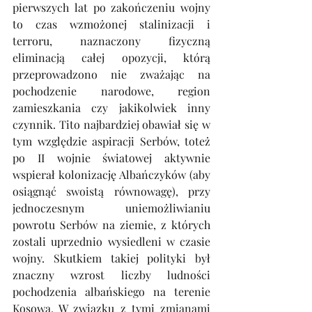
pierwszych lat po zakończeniu wojny 
to czas wzmożonej stalinizacji i 
terroru, naznaczony fizyczną 
eliminacją całej opozycji, którą 
przeprowadzono nie zważając na 
pochodzenie narodowe, region 
zamieszkania czy jakikolwiek inny 
czynnik. Tito najbardziej obawiał się w 
tym względzie aspiracji Serbów, toteż 
po II wojnie światowej aktywnie 
wspierał kolonizację Albańczyków (aby 
osiągnąć swoistą równowagę), przy 
jednoczesnym uniemożliwianiu 
powrotu Serbów na ziemie, z których 
zostali uprzednio wysiedleni w czasie 
wojny. Skutkiem takiej polityki był 
znaczny wzrost liczby ludności 
pochodzenia albańskiego na terenie 
Kosowa. W związku z tymi zmianami 