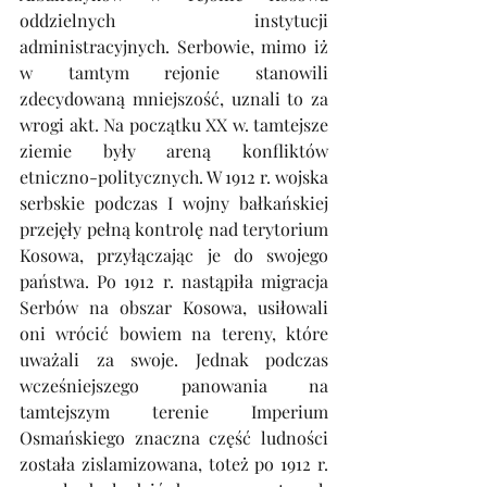
oddzielnych instytucji 
administracyjnych. Serbowie, mimo iż 
w tamtym rejonie stanowili 
zdecydowaną mniejszość, uznali to za 
wrogi akt. Na początku XX w. tamtejsze 
ziemie były areną konfliktów 
etniczno-politycznych. W 1912 r. wojska 
serbskie podczas I wojny bałkańskiej 
przejęły pełną kontrolę nad terytorium 
Kosowa, przyłączając je do swojego 
państwa. Po 1912 r. nastąpiła migracja 
Serbów na obszar Kosowa, usiłowali 
oni wrócić bowiem na tereny, które 
uważali za swoje. Jednak podczas 
wcześniejszego panowania na 
tamtejszym terenie Imperium 
Osmańskiego znaczna część ludności 
została zislamizowana, toteż po 1912 r. 