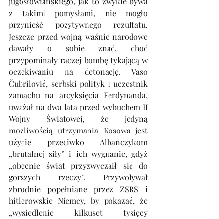
jugosłowiańskiego, jak to zwykle bywa 
z takimi pomysłami, nie mogło 
przynieść pozytywnego rezultatu. 
Jeszcze przed wojną waśnie narodowe 
dawały o sobie znać, choć 
przypominały raczej bombę tykającą w 
oczekiwaniu na detonację. Vaso 
Čubrilović, serbski polityk i uczestnik 
zamachu na arcyksięcia Ferdynanda, 
uważał na dwa lata przed wybuchem II 
Wojny Światowej, że jedyną 
możliwością utrzymania Kosowa jest 
użycie przeciwko Albańczykom 
„brutalnej siły” i ich wygnanie, gdyż 
„obecnie świat przyzwyczaił się do 
gorszych rzeczy”. Przywoływał 
zbrodnie popełniane przez ZSRS i 
hitlerowskie Niemcy, by pokazać, że 
„wysiedlenie kilkuset tysięcy 