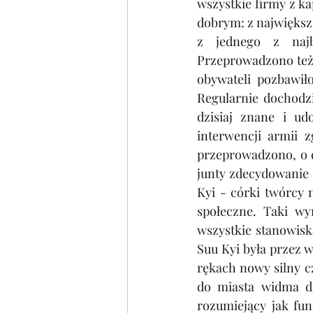
wszystkie firmy z k
dobrym: z największe
z jednego z najb
Przeprowadzono też 
obywateli pozbawiło
Regularnie dochodzi
dzisiaj znane i u
interwencji armii 
przeprowadzono, o 
junty zdecydowanie
Kyi - córki twórcy 
społeczne. Taki wy
wszystkie stanowisk
Suu Kyi była przez 
rękach nowy silny c
do miasta widma dl
rozumiejący jak fun