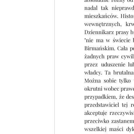
nadal tak niepraw
mieszkańców. Histor
wewnętrznych, krw
Dziennikarz prasy b
"nie ma w świecie 
Birmańskim. Cała po
żadnych praw cywiln
przez uduszenie l
władcy. Ta brutalna
Można sobie tylko 
okrutni wobec prawd
przypadkiem, że des
przedstawiciel tej 
akceptuje rzeczywis
przeciwko zastanemu
wszelkiej maści dyk