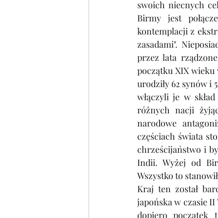
swoich niecnych ce
Birmy jest połącze
kontemplacji z ekst
zasadami". Nieposia
przez lata rządzon
początku XIX wieku 
urodziły 62 synów i 5
włączyli je w skład
różnych nacji żyją
narodowe antagoni
częściach świata sto
chrześcijaństwo i by
Indii. Wyżej od B
Wszystko to stanowił
Kraj ten został bar
japońska w czasie II
dopiero początek t