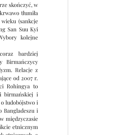
rze skończyć, w 
krwawo tłumiła 
wieku (sankcje 
ng San Suu Kyi 
ybory kolejne 
oraz bardziej 
y Birmańczycy 
zm. Relacje z 
jące od 2007 r. 
i Rohingya to 
birmańskiej i 
 ludobójstwo i 
 Bangladeszu i 
w międzyczasie 
kcie etnicznym 