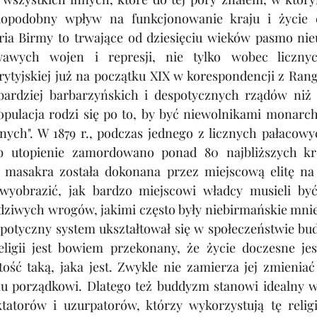
dopodobny wpływ na funkcjonowanie kraju i życie c
ia Birmy to trwające od dziesięciu wieków pasmo nie
awych wojen i represji, nie tylko wobec licznych
rytyjskiej już na początku XIX w korespondencji z Rang
bardziej barbarzyńskich i despotycznych rządów niż
pulacja rodzi się po to, by być niewolnikami monarchy
ych". W 1879 r., podczas jednego z licznych pałacowy
ub utopienie zamordowano ponad 80 najbliższych kr
 masakra została dokonana przez miejscową elitę na r
wyobrazić, jak bardzo miejscowi władcy musieli być
ziwych wrogów, jakimi często były niebirmańskie mniejs
potyczny system ukształtował się w społeczeństwie bud
religii jest bowiem przekonany, że życie doczesne jest
tość taką, jaka jest. Zwykle nie zamierza jej zmieniać
 porządkowi. Dlatego też buddyzm stanowi idealny wp
tatorów i uzurpatorów, którzy wykorzystują tę religię 