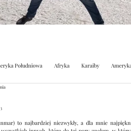
eryka Południowa
Afryka
Karaiby
Ameryka
ania
pa
Ameryka Środkowa
Polinezja
23
mar) to najbardziej niezwykły, a dla mnie najpiękniej
 wszystkich innych, które do tej pory znałem, w któ