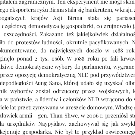
apitałem zagranicznym. Ten eksperyment nie mógł skońc
go eksportera ryżu Birma stała się bankrutem, w kraju 
ogatszych krajów Azji Birma stała się pariasem
częściową demonetyzację gospodarki, co zrujnowało ją 
 oszczędności. Zakazano też jakiejkolwiek działalnośc
ło do protestów ludności, okrutnie pacyfikowanych. Ni
dokumentowane, do największych doszło w 1988 roku
zginęło ponad 2 tys. osób. W 1988 roku po fali krwa
dziwo demokratyczne wybory do parlamentu, wygrane 
 przez opozycję demokratyczną NLD pod przywództwem
niepodległości Aung Sana, której udało się uzyskać olb
nik wyborów został odrzucony przez wojskowych, któ
a w państwie, a liderów i członków NLD wtrącono do w
wiele lat przetrzymywana w areszcie domowym. Władzę s
złowiek armii - gen. Than Shwe, w 2006 r. przeniósł st
a urzędników Naypyidaw, zachowywał się jak zwykły 
kcjonuje gospodarka. Nie był to przykład oświeconego 