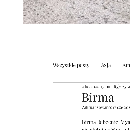
Wszystkie posty
Azja
Am
2 lut 2020
15 minut(y) czyt
Półwysep Arabski
Euro
Birma
Zaktualizowano:
17 cze 20
Birma (obecnie Myan
absolutnie różny od