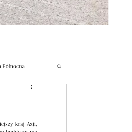
 Północna
szy kraj Azji, 
rym buddyzm ma 