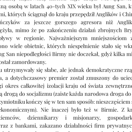
zną osobą w latach 40-tych XIX wieku był Aung San, k
i, których ściągnął do kraju przepędził Anglików i Chi
ńczyków za jeszcze gorszego agresora niż Anglik
żyła, mimo że po zakończeniu działań zbrojnych Bryty
ływy w regionie. Najważniejszym mniejszościom 
no wiele obietnic, których niespełnienie stało się wkr
ng San niepodległości Birmy nie doczekał, gdyż kilka mie
został zamordowany. 
u utrzymywały się słabe, ale jednak demokratyczne rząd
, a dotychczasowy premier został zmuszony do uciecz
gi okres całkowitej izolacji kraju od świata zewnętrzn
ą drogą do socjalizmu (zaiste każda narodowa droga do 
zymiotniku kończy się w ten sam sposób: nieszczęściem 
konomicznym). Nie inaczej było też w Birmie. Z kr
ziemców, dziennikarzy i misjonarzy, gospodar
raz z bankami, zakazano działalności firm prywatnyc