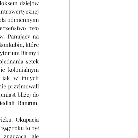
oksem dziejów 
trowertycznej 
oła odmiennymi 
eczeństwo było 
w. Panujący na 
konkubin, które 
rytorium Birmy i 
jednania setek 
e kolonialnym 
 jak w innych 
nie przyjmowali 
miast bliżej do 
dlali Rangun. 
ieku. Okupacja 
947 roku to był 
 znaczącą, ale 