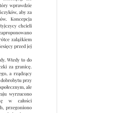
tóry wprawdzie 
ńczyków, aby za 
ów. Koncepcja 
jczycy chcieli 
zaproponowano 
ótce zalążkiem 
sięcy przed jej 
y. Wtedy to do 
ki za granicę. 
ego, a rządzący 
dobrobytu przy 
społecznym, ale 
aju wyrzucono 
kę w całości 
h, przegoniono 