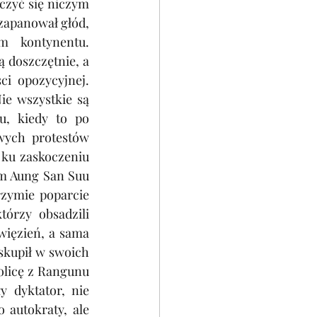
zyć się niczym 
zapanował głód, 
 kontynentu. 
doszczętnie, a 
i opozycyjnej. 
e wszystkie są 
, kiedy to po 
wych protestów 
ku zaskoczeniu 
 Aung San Suu 
rzymie poparcie 
rzy obsadzili 
ięzień, a sama 
kupił w swoich 
olicę z Rangunu 
dyktator, nie 
autokraty, ale 