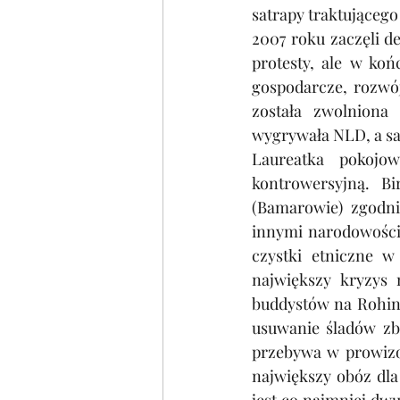
satrapy traktującego
2007 roku zaczęli 
protesty, ale w koń
gospodarcze, rozwój
została zwolniona 
wygrywała NLD, a sa
Laureatka pokojow
kontrowersyjną. B
(Bamarowie) zgodni
innymi narodowościam
czystki etniczne w
największy kryzys 
buddystów na Rohing
usuwanie śladów zbr
przebywa w prowizo
największy obóz dla