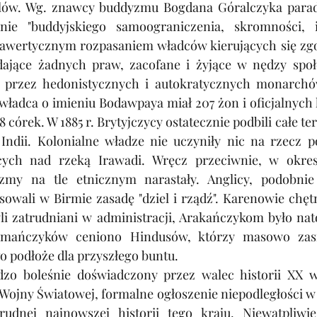
lów. Wg. znawcy buddyzmu Bogdana Góralczyka parad
nie "buddyjskiego samoograniczenia, skromności, in
rawertycznym rozpasaniem władców kierujących się zg
dające żadnych praw, zacofane i żyjące w nędzy społ
e przez hedonistycznych i autokratycznych monarchó
władca o imieniu Bodawpaya miał 207 żon i oficjalnych 
8 córek. W 1885 r. Brytyjczycy ostatecznie podbili całe te
 Indii. Kolonialne władze nie uczyniły nic na rzecz po
cych nad rzeką Irawadi. Wręcz przeciwnie, w okresi
zmy na tle etnicznym narastały. Anglicy, podobnie
sowali w Birmie zasadę "dziel i rządź". Karenowie chęt
li zatrudniani w administracji, Arakańczykom było nato
irmańczyków ceniono Hindusów, którzy masowo zasie
o podłoże dla przyszłego buntu. 
dzo boleśnie doświadczony przez walec historii XX w
 Wojny Światowej, formalne ogłoszenie niepodległości w 1
rudnej najnowszej historii tego kraju. Niewątpliwie