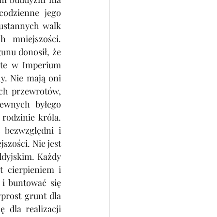
odzienne jego 
ustannych walk 
 mniejszości. 
unu donosił, że 
 te w Imperium 
. Nie mają oni 
ch przewrotów, 
ewnych byłego 
odzinie króla. 
 bezwzględni i 
zości. Nie jest 
dyjskim. Każdy 
 cierpieniem i 
 i buntować się 
rost grunt dla 
dla realizacji 