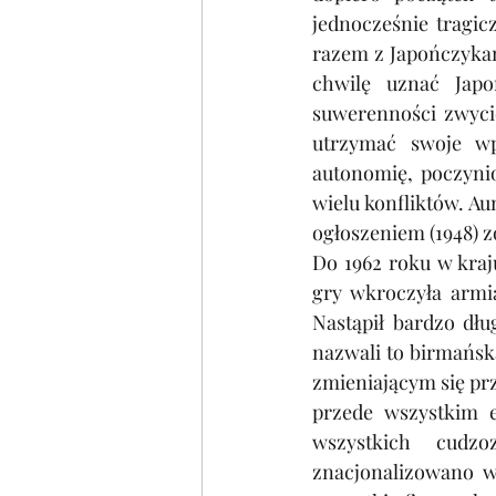
jednocześnie tragic
razem z Japończykam
chwilę uznać Japo
suwerenności zwycię
utrzymać swoje wp
autonomię, poczynio
wielu konfliktów. Au
ogłoszeniem (1948) 
Do 1962 roku w kraj
gry wkroczyła armia
Nastąpił bardzo dłu
nazwali to birmańsk
zmieniającym się pr
przede wszystkim e
wszystkich cudzo
znacjonalizowano w