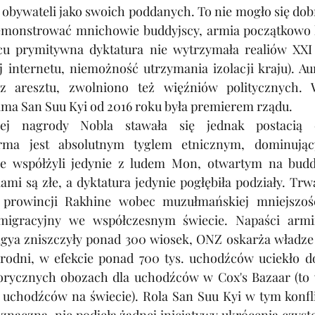
 obywateli jako swoich poddanych. To nie mogło się dob
demonstrować mnichowie buddyjscy, armia początkowo 
cu prymitywna dyktatura nie wytrzymała realiów XXI 
 internetu, niemożność utrzymania izolacji kraju). Au
z aresztu, zwolniono też więźniów politycznych. W
ma San Suu Kyi od 2016 roku była premierem rządu. 
ej nagrody Nobla stawała się jednak postacią c
irma jest absolutnym tyglem etnicznym, dominując
e współżyli jedynie z ludem Mon, otwartym na buddy
i są złe, a dyktatura jedynie pogłębiła podziały. Trwa
 prowincji Rakhine wobec muzułmańskiej mniejszośc
migracyjny we współczesnym świecie. Napaści armii 
ya zniszczyły ponad 300 wiosek, ONZ oskarża władze o
odni, w efekcie ponad 700 tys. uchodźców uciekło do
rycznych obozach dla uchodźców w Cox's Bazaar (to 
 uchodźców na świecie). Rola San Suu Kyi w tym konfli