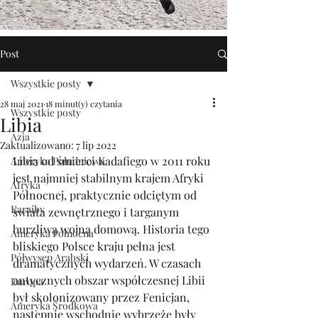
Post
Wszystkie posty
28 maj 2021
18 minut(y) czytania
Wszystkie posty
Libia
Azja
Zaktualizowano:
7 lip 2022
Libia od śmierci Kadafiego w 2011 roku 
Ameryka Południowa
jest najmniej stabilnym krajem Afryki 
Afryka
Północnej, praktycznie odciętym od 
Karaiby
świata zewnętrznego i targanym 
burzliwą wojną domową. Historia tego 
Ameryka Północna
bliskiego Polsce kraju pełna jest 
Półwysep Arabski
dramatycznych wydarzeń. W czasach 
antycznych obszar współczesnej Libii 
Europa
był skolonizowany przez Fenicjan, 
Ameryka Środkowa
następnie wschodnie wybrzeże były 