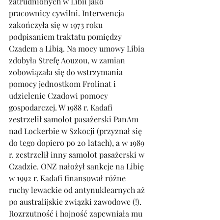
zatrudnionych w Libii jako 
pracownicy cywilni. Interwencja 
zakończyła się w 1973 roku 
podpisaniem traktatu pomiędzy 
Czadem a Libią. Na mocy umowy Libia 
zdobyła Strefę Aouzou, w zamian 
zobowiązała się do wstrzymania 
pomocy jednostkom Frolinat i 
udzielenie Czadowi pomocy 
gospodarczej. W 1988 r. Kadafi 
zestrzelił samolot pasażerski PanAm 
nad Lockerbie w Szkocji (przyznał się 
do tego dopiero po 20 latach), a w 1989 
r. zestrzelił inny samolot pasażerski w 
Czadzie. ONZ nałożył sankcje na Libię 
w 1992 r. Kadafi finansował różne 
ruchy lewackie od antynuklearnych aż 
po australijskie związki zawodowe (!). 
Rozrzutność i hojność zapewniała mu 