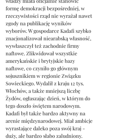
władzy miała oficjalnie stanowić 
formę demokracji bezpośredniej, w 
rzeczywistości rząd nie wyrażał nawet 
zgody na publikację wyników 
wyborów. W gospodarce Kadafi szybko 
znacjonalizował niearabską własność, 
wywłaszczył też zachodnie firmy 
naftowe. Zlikwidował wszystkie 
amerykańskie i brytyjskie bazy 
naftowe, co czyniło go głównym 
sojusznikiem w regionie Związku 
Sowieckiego. Wydalił z kraju 12 tys. 
Włochów, a także mniejszą liczbę 
Żydów, ogłaszając dzień, w którym do 
tego doszło świętem narodowym.
Kadafi był także bardzo aktywny na 
arenie międzynarodowej. Miał ambicje 
wyrastające daleko poza swój kraj - 
duży, ale bardzo słabo zaludniony. 