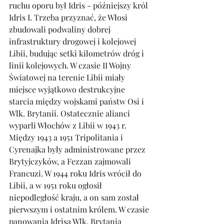
ruchu oporu był Idris - późniejszy król 
Idris I. Trzeba przyznać, że Włosi 
zbudowali podwaliny dobrej 
infrastruktury drogowej i kolejowej 
Libii, budując setki kilometrów dróg i 
linii kolejowych. W czasie II Wojny 
Światowej na terenie Libii miały 
miejsce wyjątkowo destrukcyjne 
starcia między wojskami państw Osi i 
Wlk. Brytanii. Ostatecznie alianci 
wyparli Włochów z Libii w 1943 
r. 
Między 1943
 a 1951 Tripolitania i 
Cyrenajka były administrowane przez 
Brytyjczyków, a Fezzan zajmowali 
Francuzi. W 1944 roku Idris wrócił do 
Libii, a w 1951 roku ogłosił 
niepodległość kraju, a on sam został 
pierwszym i ostatnim królem. W czasie 
panowania Idrisa Wlk. Brytania 