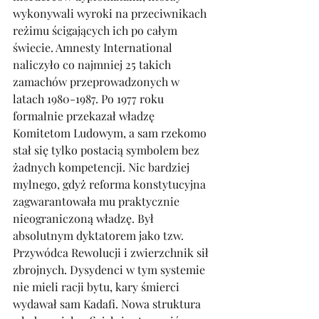
wykonywali wyroki na przeciwnikach 
reżimu ścigających ich po całym 
świecie. Amnesty International 
naliczyło co najmniej 25 takich 
zamachów przeprowadzonych w 
latach 1980-1987. Po 1977 roku 
formalnie przekazał władzę 
Komitetom Ludowym, a sam rzekomo 
stał się tylko postacią symbolem bez 
żadnych kompetencji. Nic bardziej 
mylnego, gdyż reforma konstytucyjna 
zagwarantowała mu praktycznie 
nieograniczoną władzę. Był 
absolutnym dyktatorem jako tzw. 
Przywódca Rewolucji i zwierzchnik sił 
zbrojnych. Dysydenci w tym systemie 
nie mieli racji bytu, kary śmierci 
wydawał sam Kadafi. Nowa struktura 