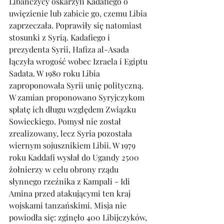
Libańczycy oskarżyli Kadafiego o 
uwięzienie lub zabicie go, czemu Libia 
zaprzeczała. Poprawiły się natomiast 
stosunki z Syrią. Kadafiego i 
prezydenta Syrii, Hafiza al-Asada 
łączyła wrogość wobec Izraela i Egiptu 
Sadata. W 1980 roku Libia 
zaproponowała Syrii unię polityczną. 
W zamian proponowano Syryjczykom 
spłatę ich długu względem Związku 
Sowieckiego. Pomysł nie został 
zrealizowany, lecz Syria pozostała 
wiernym sojusznikiem Libii. W 1979 
roku Kaddafi wysłał do Ugandy 2500 
żołnierzy w celu obrony rządu 
słynnego rzeźnika z Kampali - Idi 
Amina przed atakującymi ten kraj 
wojskami tanzańskimi. Misja nie 
powiodła się: zginęło 400 Libijczyków, 