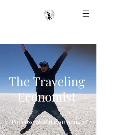
The Traveling
Economist
Podróże okiem ekonomisty