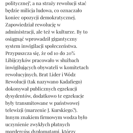
politycznej", a na straży rewolucji stać 
będzie milicja ludowa, co oznaczało 
koniec opozycji demokratycznej. 
Zapowiedział rewolucję w 
administracji, ale też w kulturze. By to 
osiągnąć wprowadził gigantyczny 
system inwigilacji społeczeństwa. 
Przypuszcza się, że od 10 do 20% 
Libijczyków pracowało w służbach 
inwigilujących obywateli w komitetach 
rewolucyjnych. Brat Lider i Wódz 
Rewolucji (tak nazywano Kadafiego) 
dokonywał publicznych egzekucji 
dysydentów, dodatkowo te egzekucje 
były transmitowane w państwowej 
telewizji (marzenie J. Kurskiego?). 
Innym znakiem firmowym wodza było 
uczynienie zwykłych płatnych 
morderców dyplomatami, którzy 