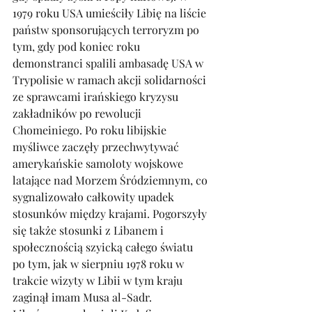
1979 roku USA umieściły Libię na liście 
państw sponsorujących terroryzm po 
tym, gdy pod koniec roku 
demonstranci spalili ambasadę USA w 
Trypolisie w ramach akcji solidarności 
ze sprawcami irańskiego kryzysu 
zakładników po rewolucji 
Chomeiniego. Po roku libijskie 
myśliwce zaczęły przechwytywać 
amerykańskie samoloty wojskowe 
latające nad Morzem Śródziemnym, co 
sygnalizowało całkowity upadek 
stosunków między krajami. Pogorszyły 
się także stosunki z Libanem i 
społecznością szyicką całego światu 
po tym, jak w sierpniu 1978 roku w 
trakcie wizyty w Libii w tym kraju 
zaginął imam Musa al-Sadr. 