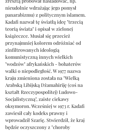
zresztą próbował naśladować, np. 
nieudolnie wdrażając jego pomysł 
panarabizmu) z politycznym islamem. 
Kadafi nazwał tę światłą ideę "trzecią 
teorią świata" i opisał w zielonej 
książeczce. Musiał się przecież 
przynajmniej kolorem odróżniać od 
zinfiltrowanych ideologią 
komunistyczną innych wielkich 
"wodzów" afrykańskich - bohaterów 
walki o niepodległość. W 1977 nazwa 
kraju zmieniona została na "Wielką 
Arabską Libijską Dżamahiriję (coś na 
kształt Rzeczypospolitej) Ludowo-
Socjalistyczną", zaiste ciekawy 
oksymoron. Wcześniej w 1973 r. Kadafi 
zawiesił cały kodeks prawny i 
wprowadził Szarię. Stwierdził, że kraj 
będzie oczyszczony z "choroby 