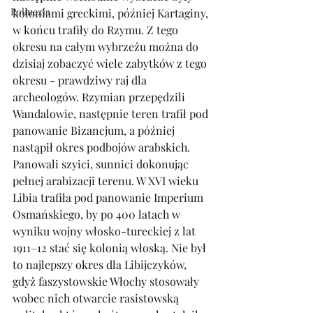
Polinezja
koloniami greckimi, później Kartaginy, 
w końcu trafiły do Rzymu. Z tego 
okresu na całym wybrzeżu można do 
dzisiaj zobaczyć wiele zabytków z tego 
okresu - prawdziwy raj dla 
archeologów. Rzymian przepędzili 
Wandalowie, następnie teren trafił pod 
panowanie Bizancjum, a później 
nastąpił okres podbojów arabskich. 
Panowali szyici, sunnici dokonując 
pełnej arabizacji terenu. W XVI wieku 
Libia trafiła pod panowanie Imperium 
Osmańskiego, by po 400 latach w 
wyniku wojny włosko-tureckiej z lat 
1911–12 stać się kolonią włoską. Nie był 
to najlepszy okres dla Libijczyków, 
gdyż faszystowskie Włochy stosowały 
wobec nich otwarcie rasistowską 