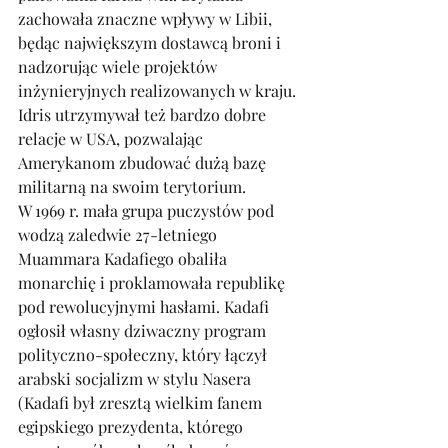
zachowała znaczne wpływy w Libii, 
będąc największym dostawcą broni i 
nadzorując wiele projektów 
inżynieryjnych realizowanych w kraju. 
Idris utrzymywał też bardzo dobre 
relacje w USA, pozwalając 
Amerykanom zbudować dużą bazę 
militarną na swoim terytorium. 
W 1969 r. mała grupa puczystów pod 
wodzą zaledwie 27-letniego 
Muammara Kadafiego obaliła 
monarchię i proklamowała republikę 
pod rewolucyjnymi hasłami. Kadafi 
ogłosił własny dziwaczny program 
polityczno-społeczny, który łączył 
arabski socjalizm w stylu Nasera 
(Kadafi był zresztą wielkim fanem 
egipskiego prezydenta, którego 