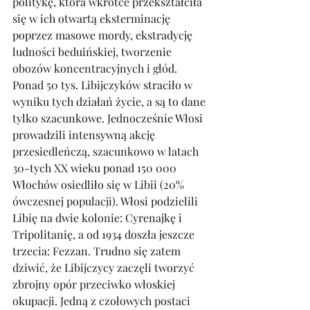
politykę, która wkrótce przekształciła 
się w ich otwartą eksterminację 
poprzez masowe mordy, ekstradycję 
ludności beduińskiej, tworzenie 
obozów koncentracyjnych i głód. 
Ponad 50 tys. Libijczyków straciło w 
wyniku tych działań życie, a są to dane 
tylko szacunkowe. Jednocześnie Włosi 
prowadzili intensywną akcję 
przesiedleńczą, szacunkowo w latach 
30-tych XX wieku ponad 150 000 
Włochów osiedliło się w Libii (20% 
ówczesnej populacji). Włosi podzielili 
Libię na dwie kolonie: Cyrenajkę i 
Tripolitanię, a od 1934 doszła jeszcze 
trzecia: Fezzan. Trudno się zatem 
dziwić, że Libijczycy zaczęli tworzyć 
zbrojny opór przeciwko włoskiej 
okupacji. Jedną z czołowych postaci 