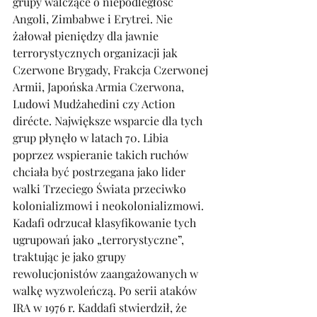
grupy walczące o niepodległość 
Angoli, Zimbabwe i Erytrei. Nie 
żałował pieniędzy dla jawnie 
terrorystycznych organizacji jak 
Czerwone Brygady, Frakcja Czerwonej 
Armii, Japońska Armia Czerwona, 
Ludowi Mudżahedini czy Action 
dirécte. Największe wsparcie dla tych 
grup płynęło w latach 70. Libia 
poprzez wspieranie takich ruchów 
chciała być postrzegana jako lider 
walki Trzeciego Świata przeciwko 
kolonializmowi i neokolonializmowi.
Kadafi odrzucał klasyfikowanie tych 
ugrupowań jako „terrorystyczne”, 
traktując je jako grupy 
rewolucjonistów zaangażowanych w 
walkę wyzwoleńczą. Po serii ataków 
IRA w 1976 r. Kaddafi stwierdził, że 