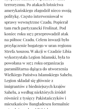
terroryzmu. Po atakach lotnictwa 
amerykańskiego złagodził nieco swoją 
politykę. Często interweniował w 
sprawy wewnętrzne Czadu. Popierał 
tam ruch partyzancki Frolinat. Pod 
koniec roku 1972 przeprowadził atak 
na północ Czadu. Celem inwazji było 
przyłączenie bogatego w uran regionu 
Strefa Aouzou. W akcji w Czadzie Libia 
wykorzystała Legion Islamski, była to 
powołana w 1972 roku organizacja 
paramilitarna dążąca do utworzenia 
Wielkiego Państwa Islamskiego Sahelu. 
Legion składał się głównie z 
imigrantów z biedniejszych krajów 
Sahelu, a według niektórych źródeł 
również z tysięcy Pakistańczyków i 
mieszkańców Bangladeszu formalnie 