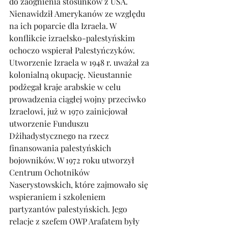
do zaognienia stosunków z USA. 
Nienawidził Amerykanów ze względu 
na ich poparcie dla Izraela. W 
konflikcie izraelsko-palestyńskim 
ochoczo wspierał Palestyńczyków. 
Utworzenie Izraela w 1948 r. uważał za 
kolonialną okupację. Nieustannie 
podżegał kraje arabskie w celu 
prowadzenia ciągłej wojny przeciwko 
Izraelowi, już w 1970 zainicjował 
utworzenie Funduszu 
Dżihadystycznego na rzecz 
finansowania palestyńskich 
bojowników. W 1972 roku utworzył 
Centrum Ochotników 
Naserystowskich, które zajmowało się 
wspieraniem i szkoleniem 
partyzantów palestyńskich. Jego 
relacje z szefem OWP Arafatem były 