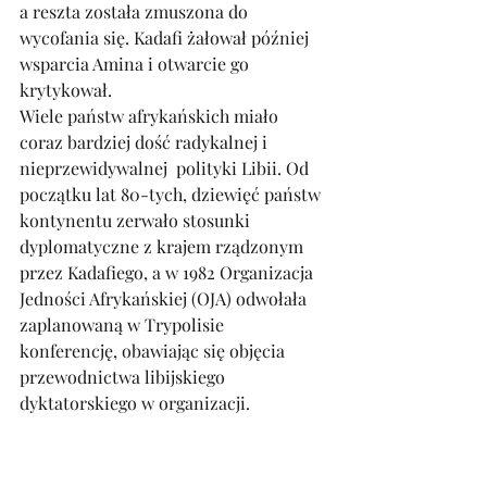
a reszta została zmuszona do 
wycofania się. Kadafi żałował później 
wsparcia Amina i otwarcie go 
krytykował.
Wiele państw afrykańskich miało 
coraz bardziej dość radykalnej i 
nieprzewidywalnej  polityki Libii. Od 
początku lat 80-tych, dziewięć państw 
kontynentu zerwało stosunki 
dyplomatyczne z krajem rządzonym 
przez Kadafiego, a w 1982 Organizacja 
Jedności Afrykańskiej (OJA) odwołała 
zaplanowaną w Trypolisie 
konferencję, obawiając się objęcia 
przewodnictwa libijskiego 
dyktatorskiego w organizacji. 
W 1981 roku nowy prezydent USA 
Ronald Reagan nazwał Kadafiego 
„wściekłym psem Bliskiego Wschodu” i 