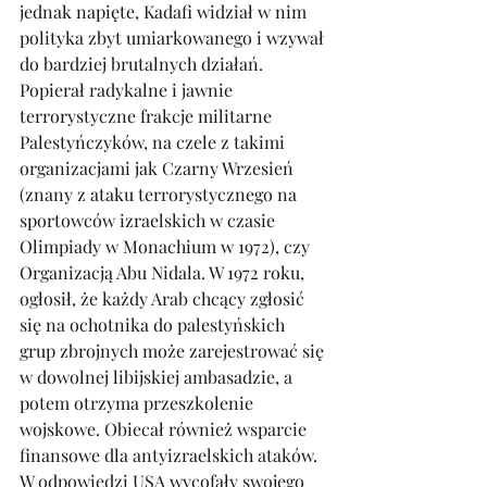
jednak napięte, Kadafi widział w nim 
polityka zbyt umiarkowanego i wzywał 
do bardziej brutalnych działań. 
Popierał radykalne i jawnie 
terrorystyczne frakcje militarne 
Palestyńczyków, na czele z takimi 
organizacjami jak Czarny Wrzesień 
(znany z ataku terrorystycznego na 
sportowców izraelskich w czasie 
Olimpiady w Monachium w 1972), czy 
Organizacją Abu Nidala. W 1972 roku, 
ogłosił, że każdy Arab chcący zgłosić 
się na ochotnika do palestyńskich 
grup zbrojnych może zarejestrować się 
w dowolnej libijskiej ambasadzie, a 
potem otrzyma przeszkolenie 
wojskowe. Obiecał również wsparcie 
finansowe dla antyizraelskich ataków. 
W odpowiedzi USA wycofały swojego 