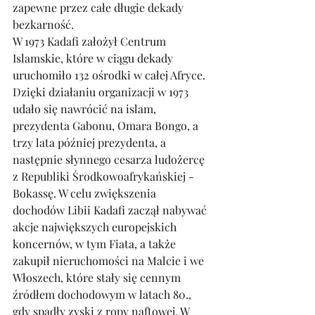
zapewne przez całe długie dekady 
bezkarność. 
W 1973 Kadafi założył Centrum 
Islamskie, które w ciągu dekady 
uruchomiło 132 ośrodki w całej Afryce. 
Dzięki działaniu organizacji w 1973 
udało się nawrócić na islam, 
prezydenta Gabonu, Omara Bongo, a 
trzy lata później prezydenta, a 
następnie słynnego cesarza ludożercę 
z Republiki Środkowoafrykańskiej - 
Bokassę. W celu zwiększenia 
dochodów Libii Kadafi zaczął nabywać 
akcje największych europejskich 
koncernów, w tym Fiata, a także 
zakupił nieruchomości na Malcie i we 
Włoszech, które stały się cennym 
źródłem dochodowym w latach 80., 
gdy spadły zyski z ropy naftowej. W 