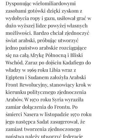
Dysponując wielomiliardowymi 
zasobami gotówki dzięki zyskom z 
wydobycia ropy i gazu, usiłował grać w 
dużo wyższej lidze powyżej własnych 
możliwości. Bardzo chciał zjednoczyć 
świat arabski, próbując utworzyć 
jedno państwo arabskie rozciągające 
się na całą Afrykę Północną i Bliski 
Wschód. Zaraz po dojściu Kadafiego do 
władzy w 1969 roku Libia wraz z 
Egiptem i Sudanem założyła Arabski 
Front Rewolucyjny, stanowiący krok w 
kierunku politycznego zjednoczenia 
Arabów. W 1970 roku Syria wyraziła 
zamiar dołączenia do Frontu. Po 
śmierci Nasera w listopadzie 1970 roku 
jego następca Sadat zasugerował, że 
zamiast tworzenia zjednoczonego 
państwa należy utworzyć federację 