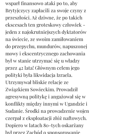
wsparł finansowo ataki po to, aby 
Brytyjczycy zapłacili za swoje czyny z 
przeszłości. Aż dziwne, że po takich 
ekscesach ten groteskowy człowiek - 
jeden z najokrutniejszych dyktatorów 
na świecie, ze swoim zamiłowaniem 
do przepychu, mundurów, napuszonej 
mowy i ekscentrycznego zachowania 
był w stanie utrzymać się u władzy 
przez 42 lata! Głównym celem jego 
polityki była likwidacja Izraela. 
Utrzymywał bliskie relacje ze 
Związkiem Sowieckim. Prowadził 
agresywną politykę i angażował się w 
konflikty między innymi w Ugandzie i 
Sudanie. Środki na prowadzenie wojen 
czerpał z eksploatacji złóż naftowych. 
Dopiero w latach 80-tych oskarżany 
był przez Zachód o sponsorowanie 