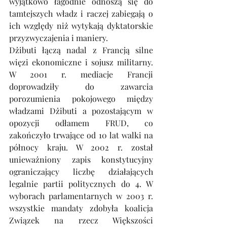
wyjątkowo łagodnie odnoszą się do 
tamtejszych władz i raczej zabiegają o 
ich względy niż wytykają dyktatorskie 
przyzwyczajenia i maniery.
Dżibuti łączą nadal z Francją silne 
więzi ekonomiczne i sojusz militarny. 
W 2001 r. mediacje Francji 
doprowadziły do zawarcia 
porozumienia pokojowego między 
władzami Dżibuti a pozostającym w 
opozycji odłamem FRUD, co 
zakończyło trwające od 10 lat walki na 
północy kraju. W 2002 r. został 
unieważniony zapis konstytucyjny 
ograniczający liczbę działających 
legalnie partii politycznych do 4. W 
wyborach parlamentarnych w 2003 r. 
wszystkie mandaty zdobyła koalicja 
Związek na rzecz Większości 