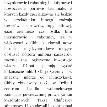
inżynierowie i robotnicy budują nowe i 
nowoczesne portowe terminale, z 
których każdy specjalizować się będzie 
w przeładunku innego rodzaju 
towarów - surowców, ropy naftowej, 
gazu ziemnego czy bydła. Inni 
inżynierowie i robotnicy, też w 
większości z Chin, zbudowali nowe 
lotnisko międzynarodowe mogące 
obsłużyć półtora miliona pasażerów 
rocznie (na logistyczne inwestycje 
władze Dżibuti planują wydać 
kilkanaście mld. USD, pożyczonych w 
znacznej mierze od Chińczyków), 
Chiny zbudowały także w Dżibuti 
centrum handlu wolnocłowego 
zajmujące powierzchnię prawie 50 km 
kwadratowych. Także Chińczycy 
sfinansowali i zbudowali liczącą ponad 