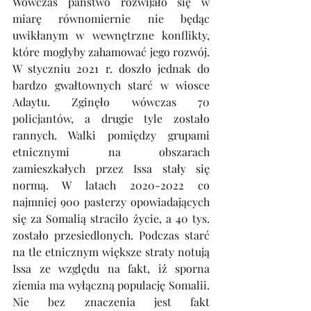
Wówczas państwo rozwijało się w 
miarę równomiernie nie będąc 
uwikłanym w wewnętrzne konflikty, 
które mogłyby zahamować jego rozwój. 
W styczniu 2021 r. doszło jednak do 
bardzo gwałtownych starć w wiosce 
Adaytu. Zginęło wówczas 70 
policjantów, a drugie tyle zostało 
rannych. Walki pomiędzy grupami 
etnicznymi na obszarach 
zamieszkałych przez Issa stały się 
normą. W latach 2020-2022 co 
najmniej 900 pasterzy opowiadających 
się za Somalią straciło życie, a 40 tys. 
zostało przesiedlonych. Podczas starć 
na tle etnicznym większe straty notują 
Issa ze względu na fakt, iż sporna 
ziemia ma wyłączną populację Somalii. 
Nie bez znaczenia jest fakt 