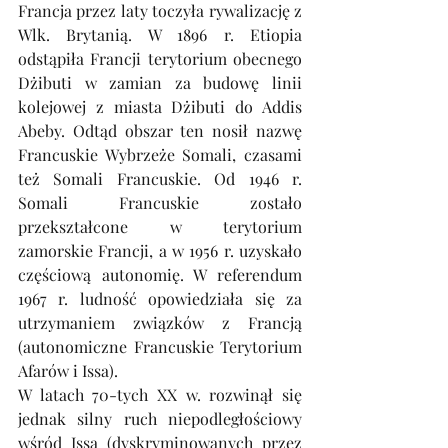
Francja przez laty toczyła rywalizację z 
Wlk. Brytanią. W 1896 r. Etiopia 
odstąpiła Francji terytorium obecnego 
Dżibuti w zamian za budowę linii 
kolejowej z miasta Dżibuti do Addis 
Abeby. Odtąd obszar ten nosił nazwę 
Francuskie Wybrzeże Somali, czasami 
też Somali Francuskie. Od 1946 r. 
Somali Francuskie zostało 
przekształcone w terytorium 
zamorskie Francji, a w 1956 r. uzyskało 
częściową autonomię. W referendum 
1967 r. ludność opowiedziała się za 
utrzymaniem związków z Francją 
(autonomiczne Francuskie Terytorium 
Afarów i Issa). 
W latach 70-tych XX w. rozwinął się 
jednak silny ruch niepodległościowy 
wśród Issa (dyskryminowanych przez 