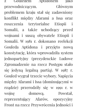
z Gouledem Aptidonem jako 
przewodniczącym. Głównym 
problemem kraju stał się zadawniony 
konflikt między Afarami a Issa oraz 
roszczenia terytorialne Etiopii i 
Somalii, a także uchodzący przed 
wojnami i suszą obywatele Etiopii i 
Somalii. W 1981 r. dokonano reelekcji 
Gouleda Aptidona i przyjęto nową 
konstytucję, która wprowadziła system 
jednopartyjny (prezydenckie Ludowe 
Zgromadzenie na rzecz Postępu stało 
się jedyną legalną partią). W 1987 r. 
Gouled wygrał trzecie wybory. Napięcia 
między Afarami i Issa (dominującymi w 
rządzie) przerodziły się w 1991 r. w 
wojnę domową. Powstał, 
reprezentujący Afarów, opozycyjny 
Front na rzecz Przywrócenia Jedności i 