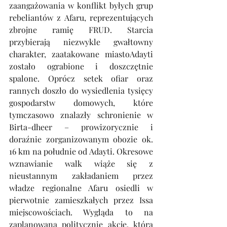
zaangażowania w konflikt byłych grup 
rebeliantów z Afaru, reprezentujących 
zbrojne ramię FRUD. Starcia 
przybierają niezwykle gwałtowny 
charakter, zaatakowane miastoAdayti 
zostało ograbione i doszczętnie 
spalone. Oprócz setek ofiar oraz 
rannych doszło do wysiedlenia tysięcy 
gospodarstw domowych, które 
tymczasowo znalazły schronienie w 
Birta-dheer – prowizorycznie i 
doraźnie zorganizowanym obozie ok. 
16 km na południe od Adayti. Okresowe 
wznawianie walk wiąże się z 
nieustannym zakładaniem przez 
władze regionalne Afaru osiedli w 
pierwotnie zamieszkałych przez Issa 
miejscowościach. Wygląda to na 
zaplanowaną politycznie akcję, która 