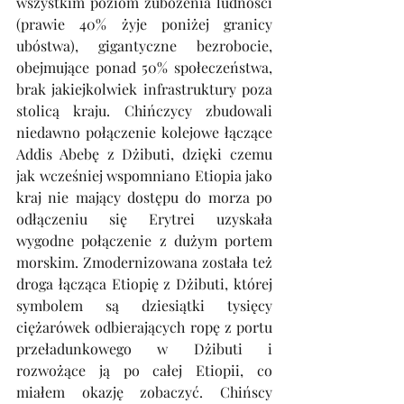
wszystkim poziom zubożenia ludności 
(prawie 40% żyje poniżej granicy 
ubóstwa), gigantyczne bezrobocie, 
obejmujące ponad 50% społeczeństwa, 
brak jakiejkolwiek infrastruktury poza 
stolicą kraju. Chińczycy zbudowali 
niedawno połączenie kolejowe łączące 
Addis Abebę z Dżibuti, dzięki czemu 
jak wcześniej wspomniano Etiopia jako 
kraj nie mający dostępu do morza po 
odłączeniu się Erytrei uzyskała 
wygodne połączenie z dużym portem 
morskim. Zmodernizowana została też 
droga łącząca Etiopię z Dżibuti, której 
symbolem są dziesiątki tysięcy 
ciężarówek odbierających ropę z portu 
przeładunkowego w Dżibuti i 
rozwożące ją po całej Etiopii, co 
miałem okazję zobaczyć. Chińscy 