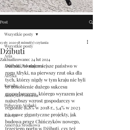
Post
Wszystkie posty
13 sty 2020
18 minut(y) czytania
Wszystkie posty
Dżibuti
Azja
Zaktualizowano:
24 lut 2024
Dżibuti, to najmniejsze państwo w 
Ameryka Południowa
rogu Afryki, na pierwszy rzut oka dla 
Afryka
tych, którzy nigdy w tym kraju nie byli 
Karaiby
to uosobienie dużego sukcesu 
gospodarczego, którego wyrazem jest 
Ameryka Północna
najszybszy wzrost gospodarczy w 
Półwysep Arabski
regionie (6,8% w 2018 r., 5,4% w 2023 
r.), nowe gigantyczne projekty, jak 
Europa
budowa przez Chińczyków nowego, 
Ameryka Środkowa
trzeciego portu w Dżibuti, czy też 