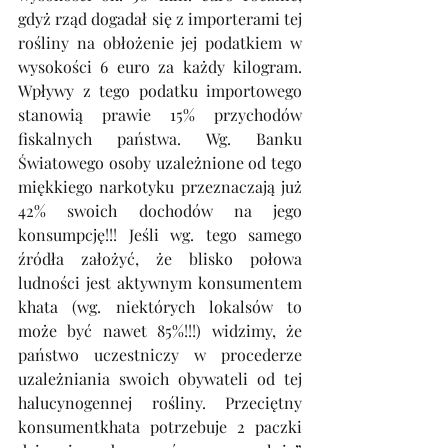
gdyż rząd dogadał się z importerami tej 
rośliny na obłożenie jej podatkiem w 
wysokości 6 euro za każdy kilogram. 
Wpływy z tego podatku importowego 
stanowią prawie 15% przychodów 
fiskalnych państwa. Wg. Banku 
Światowego osoby uzależnione od tego 
miękkiego narkotyku przeznaczają już 
42% swoich dochodów na jego 
konsumpcję!!! Jeśli wg. tego samego 
źródła założyć, że blisko połowa 
ludności jest aktywnym konsumentem 
khata (wg. niektórych lokalsów to 
może być nawet 85%!!!) widzimy, że 
państwo uczestniczy w procederze 
uzależniania swoich obywateli od tej 
halucynogennej rośliny. Przeciętny 
konsumentkhata potrzebuje 2 paczki 