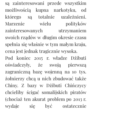
są zainteresowani przede wszystkim 
możliwością kupna narkotyku, od 
którego są totalnie uzależnieni. 
Marzenie wielu polityków 
zainteresowanych utrzymaniem 
swoich rządów w długim okresie czasu 
spełnia się właśnie w tym małym kraju, 
cena jest jednak tragicznie wysoka.
Pod koniec 2015 r. władze Dżibuti 
oświadczyły, że swoją pierwszą 
zagraniczną bazę wojenną na 10 tys. 
żołnierzy chcą u nich zbudować także 
Chiny. Z bazy w Dżibuti Chińczycy 
chcieliby ścigać somalijskich piratów 
(chociaż ten akurat problem po 2013 r. 
wydaje się być ostatecznie 
rozwiązany), strzec bezpieczeństwa 
swoich rodaków pracujących na 
niezliczonych budowach w Afryce, a 