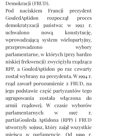
Demokracji (FRUD). 
Pod naciskiem Francji prezydent 
GouledAptidon rozpoczął proces 
demokratyzacji państwa: w 1992 r. 
uchwalono nową konstytucję, 
wprowadzającą system wielopartyjny, 
przeprowadzono wybory 
parlamentarne, w których (przy bardzo 
niskiej frekwencji) zwyciężyła rządząca 
RPP, a GouledAptidon po raz czwarty 
został wybrany na prezydenta. W 1994 r. 
rząd zawarł porozumienie z FRUD, na 
jego podstawie część partyzantów tego 
ugrupowania została włączona do 
armii rządowej. W czasie wyborów 
parlamentarnych w 1997 r. 
partiaGouleda Aptidona (RPP) i FRUD 
utworzyły sojusz, który zajął wszystkie 
miejsca w parlamencie. Od 1999 r. 