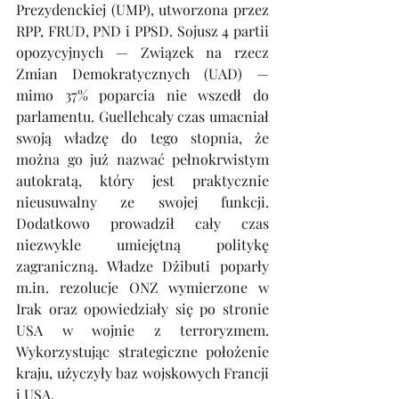
Prezydenckiej (UMP), utworzona przez 
RPP, FRUD, PND i PPSD. Sojusz 4 partii 
opozycyjnych — Związek na rzecz 
Zmian Demokratycznych (UAD) — 
mimo 37% poparcia nie wszedł do 
parlamentu. Guellehcały czas umacniał 
swoją władzę do tego stopnia, że 
można go już nazwać pełnokrwistym 
autokratą, który jest praktycznie 
nieusuwalny ze swojej funkcji. 
Dodatkowo prowadził cały czas 
niezwykle umiejętną politykę 
zagraniczną. Władze Dżibuti poparły 
m.in
. rezolucje ONZ wymierzone w 
Irak oraz opowiedziały się po stronie 
USA w wojnie z terroryzmem. 
Wykorzystując strategiczne położenie 
kraju, użyczyły baz wojskowych Francji 
i USA.