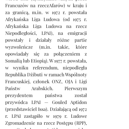
Francuzów na rzeczAfarów) w kraju i 
za granicą, 
m.in
. w 1972 r. powstała 
Afrykańska Liga Ludowa (od 1975 r. 
Afrykańska Liga Ludowa na rzecz 
Niepodległości, LPAI), na emigracji 
powstały i działały różne partie 
wyzwoleńcze (
m.in
. takie, które 
opowiadały się za połączeniem z 
Somalią lub Etiopią). W 1977 r. powstała, 
w wyniku referendum, niepodległa 
Republika Dżibuti w ramach Wspólnoty 
Francuskiej, członek ONZ, OJA i Ligi 
Państw Arabskich. Pierwszym 
prezydentem państwa został 
przywódca LPAI — Gouled Aptidon 
(przedstawiciel Issa). Działającą od 1972 
r. LPAI zastąpiło w 1979 r. Ludowe 
Zgromadzenie na rzecz Postępu (RPP), 