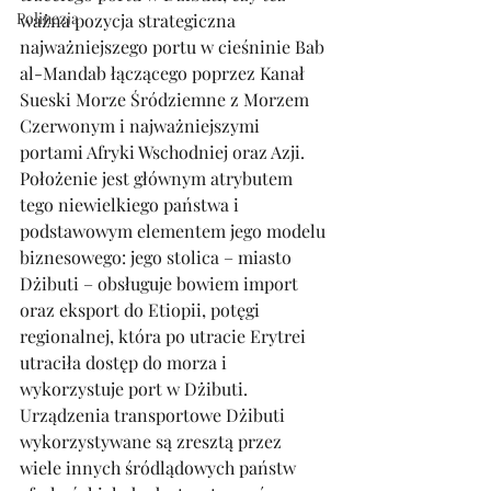
Polinezja
ważna pozycja strategiczna 
najważniejszego portu w cieśninie Bab 
al-Mandab łączącego poprzez Kanał 
Sueski Morze Śródziemne z Morzem 
Czerwonym i najważniejszymi 
portami Afryki Wschodniej oraz Azji. 
Położenie jest głównym atrybutem 
tego niewielkiego państwa i 
podstawowym elementem jego modelu 
biznesowego: jego stolica – miasto 
Dżibuti – obsługuje bowiem import 
oraz eksport do Etiopii, potęgi 
regionalnej, która po utracie Erytrei 
utraciła dostęp do morza i 
wykorzystuje port w Dżibuti. 
Urządzenia transportowe Dżibuti 
wykorzystywane są zresztą przez 
wiele innych śródlądowych państw 