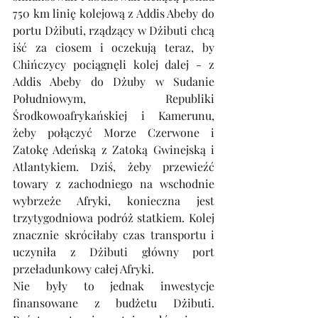
750 km linię kolejową z Addis Abeby do 
portu Dżibuti, rządzący w Dżibuti chcą 
iść za ciosem i oczekują teraz, by 
Chińczycy pociągnęli kolej dalej - z 
Addis Abeby do Dżuby w Sudanie 
Południowym, Republiki 
Środkowoafrykańskiej i Kamerunu, 
żeby połączyć Morze Czerwone i 
Zatokę Adeńską z Zatoką Gwinejską i 
Atlantykiem. Dziś, żeby przewieźć 
towary z zachodniego na wschodnie 
wybrzeże Afryki, konieczna jest 
trzytygodniowa podróż statkiem. Kolej 
znacznie skróciłaby czas transportu i 
uczyniła z Dżibuti główny port 
przeładunkowy całej Afryki.
Nie były to jednak inwestycje 
finansowane z budżetu Dżibuti. 