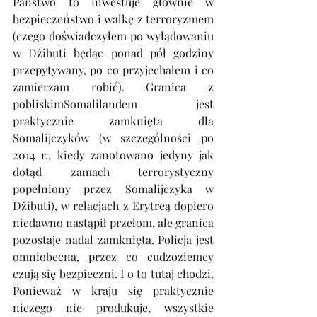
Państwo to inwestuje głównie w 
bezpieczeństwo i walkę z terroryzmem 
(czego doświadczyłem po wylądowaniu 
w Dżibuti będąc ponad pół godziny 
przepytywany, po co przyjechałem i co 
zamierzam robić). Granica z 
pobliskimSomalilandem jest 
praktycznie zamknięta dla 
Somalijczyków (w szczególności po 
2014 r., kiedy zanotowano jedyny jak 
dotąd zamach terrorystyczny 
popełniony przez Somalijczyka w 
Dżibuti), w relacjach z Erytreą dopiero 
niedawno nastąpił przełom, ale granica 
pozostaje nadal zamknięta. Policja jest 
omniobecna, przez co cudzoziemcy 
czują się bezpieczni. I o to tutaj chodzi. 
Ponieważ w kraju się praktycznie 
niczego nie produkuje, wszystkie 