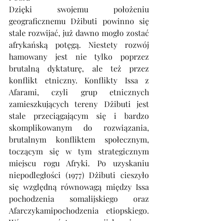
Dzięki swojemu położeniu 
geograficznemu Dżibuti powinno się 
stale rozwijać, już dawno mogło zostać 
afrykańską potęgą. Niestety rozwój 
hamowany jest nie tylko poprzez 
brutalną dyktaturę, ale też przez 
konflikt etniczny. Konflikty Issa z 
Afarami, czyli grup etnicznych 
zamieszkujących tereny Dżibuti jest 
stale przeciągającym się i bardzo 
skomplikowanym do rozwiązania, 
brutalnym konfliktem społecznym, 
toczącym się w tym strategicznym 
miejscu rogu Afryki. Po uzyskaniu 
niepodległości (1977) Dżibuti cieszyło 
się względną równowagą między Issa 
pochodzenia somalijskiego oraz 
Afarczykamipochodzenia etiopskiego. 