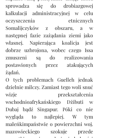
sprowadza się do drobiazgowej 
kalkulacji administracyjnej w celu 
oczyszczenia etnicznych 
Somalijczyków z obszaru, a w 
następnej fazie zażądania ziemi jako 
własnej. Napierająca koalicja jest 
dobrze uzbrojona, wobec czego Issa 
zmuszeni są do realizowania 
postawionych przez atakujących 
żądań. 
O tych problemach Guelleh jednak 
dzielnie milczy. Zamiast tego woli snuć 
wizje przekształcenia 
wschodnioafrykańskiego Dżibuti w 
Dubaj bądź Singapur. Póki co nie 
wygląda to najlepiej. W tym 
maleńkimpaństwie o powierzchni woj. 
mazowieckiego szokuje przede 