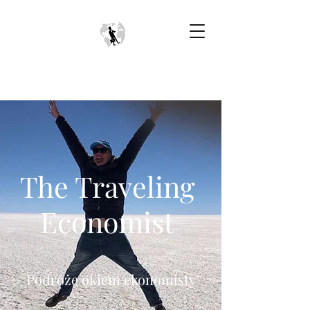
The Traveling
Economist
Podróże okiem ekonomisty