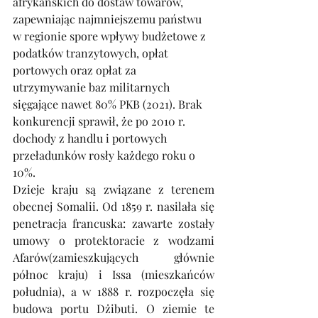
afrykańskich do dostaw towarów, 
zapewniając najmniejszemu państwu 
w regionie spore wpływy budżetowe z 
podatków tranzytowych, opłat 
portowych oraz opłat za 
utrzymywanie baz militarnych 
sięgające nawet 80% PKB (2021). Brak 
konkurencji sprawił, że po 2010 r. 
dochody z handlu i portowych 
przeładunków rosły każdego roku o 
10%.
Dzieje kraju są związane z terenem 
obecnej Somalii. Od 1859 r. nasilała się 
penetracja francuska: zawarte zostały 
umowy o protektoracie z wodzami 
Afarów(zamieszkujących głównie 
północ kraju) i Issa (mieszkańców 
południa), a w 1888 r. rozpoczęła się 
budowa portu Dżibuti. O ziemie te 