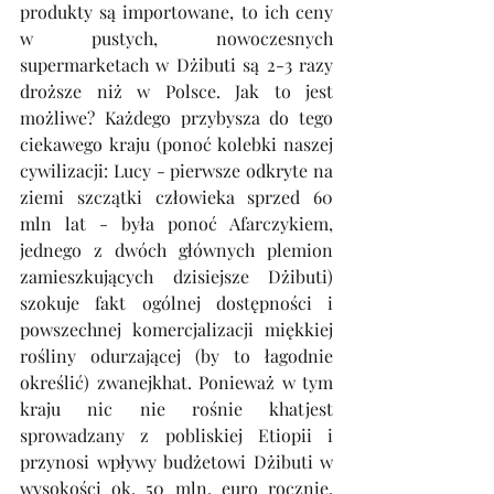
produkty są importowane, to ich ceny 
w pustych, nowoczesnych 
supermarketach w Dżibuti są 2-3 razy 
droższe niż w Polsce. Jak to jest 
możliwe? Każdego przybysza do tego 
ciekawego kraju (ponoć kolebki naszej 
cywilizacji: Lucy - pierwsze odkryte na 
ziemi szczątki człowieka sprzed 60 
mln lat - była ponoć Afarczykiem, 
jednego z dwóch głównych plemion 
zamieszkujących dzisiejsze Dżibuti) 
szokuje fakt ogólnej dostępności i 
powszechnej komercjalizacji miękkiej 
rośliny odurzającej (by to łagodnie 
określić) zwanejkhat. Ponieważ w tym 
kraju nic nie rośnie khatjest 
sprowadzany z pobliskiej Etiopii i 
przynosi wpływy budżetowi Dżibuti w 
wysokości ok. 50 mln. euro rocznie, 