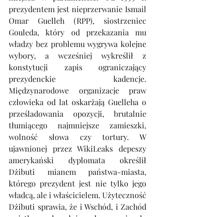
prezydentem jest nieprzerwanie Ismail 
Omar Guelleh (RPP), siostrzeniec 
Gouleda, który od przekazania mu 
władzy bez problemu wygrywa kolejne 
wybory, a wcześniej wykreślił z 
konstytucji zapis ograniczający 
prezydenckie kadencje. 
Międzynarodowe organizacje praw 
człowieka od lat oskarżają Guelleha o 
prześladowania opozycji, brutalnie 
tłumiącego najmniejsze zamieszki, 
wolność słowa czy tortury. W 
ujawnionej przez WikiLeaks depeszy 
amerykański dyplomata określił 
Dżibuti mianem państwa-miasta, 
którego prezydent jest nie tylko jego 
władcą, ale i właścicielem. Użyteczność 
Dżibuti sprawia, że i Wschód, i Zachód 