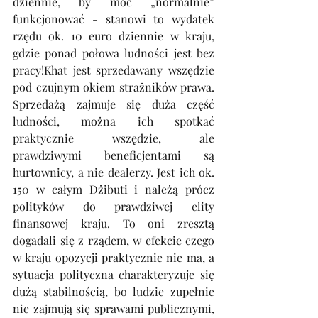
dziennie, by móc „normalnie” 
funkcjonować - stanowi to wydatek 
rzędu ok. 10 euro dziennie w kraju, 
gdzie ponad połowa ludności jest bez 
pracy!Khat jest sprzedawany wszędzie 
pod czujnym okiem strażników prawa. 
Sprzedażą zajmuje się duża część 
ludności, można ich spotkać 
praktycznie wszędzie, ale 
prawdziwymi beneficjentami są 
hurtownicy, a nie dealerzy. Jest ich ok. 
150 w całym Dżibuti i należą prócz 
polityków do prawdziwej elity 
finansowej kraju. To oni zresztą 
dogadali się z rządem, w efekcie czego 
w kraju opozycji praktycznie nie ma, a 
sytuacja polityczna charakteryzuje się 
dużą stabilnością, bo ludzie zupełnie 
nie zajmują się sprawami publicznymi, 