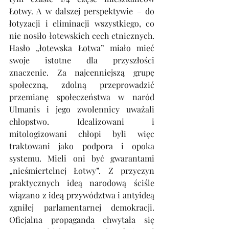
Łotwy. A w dalszej perspektywie – do 
łotyzacji i eliminacji wszystkiego, co 
nie nosiło łotewskich cech etnicznych. 
Hasło „łotewska Łotwa” miało mieć 
swoje istotne dla przyszłości 
znaczenie. Za najcenniejszą grupę 
społeczną, zdolną przeprowadzić 
przemianę społeczeństwa w naród 
Ulmanis i jego zwolennicy uważali 
chłopstwo. Idealizowani i 
mitologizowani chłopi byli więc 
traktowani jako podpora i opoka 
systemu. Mieli oni być gwarantami 
„nieśmiertelnej Łotwy”. Z przyczyn 
praktycznych ideą narodową ściśle 
wiązano z ideą przywództwa i antyideą 
zgniłej parlamentarnej demokracji. 
Oficjalna propaganda chwytała się 