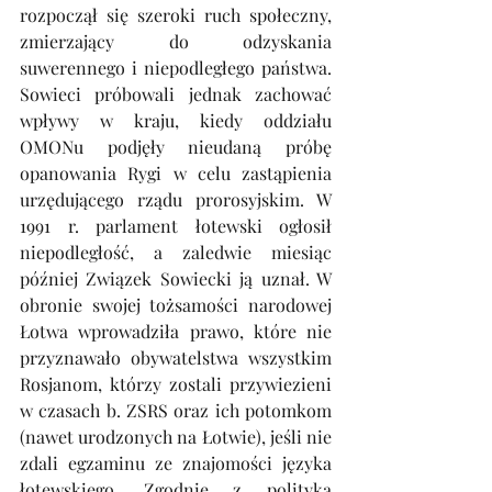
rozpoczął się szeroki ruch społeczny, 
zmierzający do odzyskania 
suwerennego i niepodległego państwa. 
Sowieci próbowali jednak zachować 
wpływy w kraju, kiedy oddziału 
OMONu podjęły nieudaną próbę 
opanowania Rygi w celu zastąpienia 
urzędującego rządu prorosyjskim. W 
1991 r. parlament łotewski ogłosił 
niepodległość, a zaledwie miesiąc 
później Związek Sowiecki ją uznał. W 
obronie swojej tożsamości narodowej 
Łotwa wprowadziła prawo, które nie 
przyznawało obywatelstwa wszystkim 
Rosjanom, którzy zostali przywiezieni 
w czasach b. ZSRS oraz ich potomkom 
(nawet urodzonych na Łotwie), jeśli nie 
zdali egzaminu ze znajomości języka 
łotewskiego. Zgodnie z polityką 