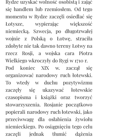
Rydze uzyskać wolność osobistą i zająć 
się handlem lub rzemiosłem. Od tego 
momentu w Rydze zaczęli osiedlać się 
Łotysze, wypierając większość 
niemiecką. Szwecja, po długotrwałej 
wojnie z Polską o Łotwę, straciła 
zdobyte nie tak dawno tereny Łotwy na 
rzecz Rosji, a wojska cara Piotra 
Wielkiego wkroczyły do Rygi w 1710 r. 
Pod koniec XIX w. zaczął się 
organizować narodowy ruch łotewski. 
To wtedy w duchu pozytywizmu 
zaczęły się ukazywać łotewskie 
czasopisma i książki oraz tworzyć 
stowarzyszenia. Rosjanie początkowo 
popierali narodowy ruch łotewski, jako 
przeciwwagę dla osłabienia żywiołu 
niemieckiego. Po osiągnięciu tego celu 
zaczęli jednak tłumić dążenia 