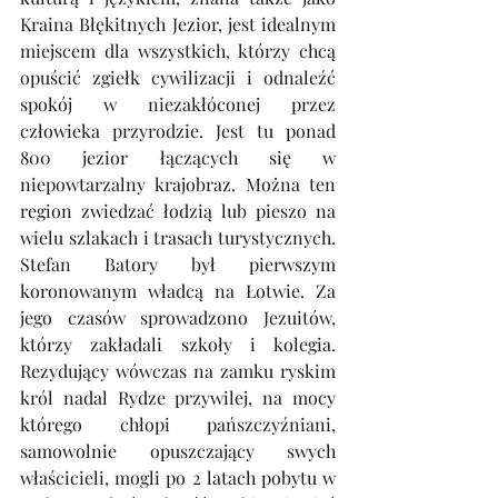
Kraina Błękitnych Jezior, jest idealnym 
miejscem dla wszystkich, którzy chcą 
opuścić zgiełk cywilizacji i odnaleźć 
spokój w niezakłóconej przez 
człowieka przyrodzie. Jest tu ponad 
800 jezior łączących się w 
niepowtarzalny krajobraz. Można ten 
region zwiedzać łodzią lub pieszo na 
wielu szlakach i trasach turystycznych. 
Stefan Batory był pierwszym 
koronowanym władcą na Łotwie. Za 
jego czasów sprowadzono Jezuitów, 
którzy zakładali szkoły i kolegia. 
Rezydujący wówczas na zamku ryskim 
król nadal Rydze przywilej, na mocy 
którego chłopi pańszczyźniani, 
samowolnie opuszczający swych 
właścicieli, mogli po 2 latach pobytu w 