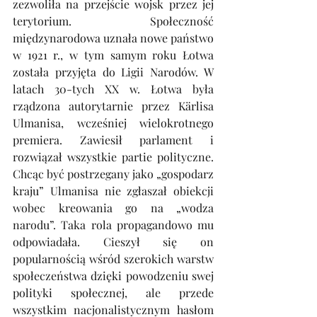
zezwoliła na przejście wojsk przez jej 
terytorium. Społeczność 
międzynarodowa uznała nowe państwo 
w 1921 r., w tym samym roku Łotwa 
została przyjęta do Ligii Narodów. W 
latach 30-tych XX w. Łotwa była 
rządzona autorytarnie przez Kärlisa 
Ulmanisa, wcześniej wielokrotnego 
premiera. Zawiesił parlament i 
rozwiązał wszystkie partie polityczne. 
Chcąc być postrzegany jako „gospodarz 
kraju” Ulmanisa nie zgłaszał obiekcji 
wobec kreowania go na „wodza 
narodu”. Taka rola propagandowo mu 
odpowiadała. Cieszył się on 
popularnością wśród szerokich warstw 
społeczeństwa dzięki powodzeniu swej 
polityki społecznej, ale przede 
wszystkim nacjonalistycznym hasłom 