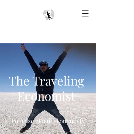
The Traveling
Economist
Podróże okiem ekonomisty