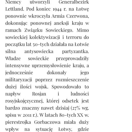
Niemcy utworzyli Generalbezirk 
Lettland. Pod koniec 1944 r. na Łotwę 
ponownie wkroczyła Armia Czerwona, 
dokonując ponownej aneksji kraju w 
ramach Związku Sowieckiego. Mimo 
sowieckiej kolektywizacji i terroru do 
początku lat 50-tych działała na Łotwie 
silna antysowiecka partyzantka. 
Władze sowieckie przeprowadziły 
intensywne uprzemysłowienie kraju, a 
jednocześnie dokonały jego 
militaryzacji poprzez rozmieszczenie 
dużej ilości wojsk. Spowodowało to 
napływ Rosjan i ludności 
rosyjskojęzycznej, której odsetek jest 
bardzo znaczny nawet dzisiaj (27% wg. 
spisu w 2011 r.). W latach 80-tych XX w. 
pierestrojka Gorbaczowa miała duży 
wpływ na sytuację Łotwy, gdzie 