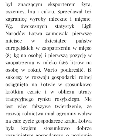
był znaczącym eksporterem żyta, 
pszenicy, lnu i cukru. Sprzedawał też 
zagranicę wyroby mleczne i mięsne. 
Wg. ówczesnych statystyk Ligii 
Narodów Łotwa zajmowała pierwsze 
miejsce w dziesiątce państw 
europejskich w zaopatrzeniu w mięso 
(85 kg na osobę) i pierwszą pozycję w 
zaopatrzeniu w mleko (566 litrów na 
osobę w roku). Warto podkreślić, iż 
sukcesy w rozwoju gospodarki rolnej 
osiągnięto na Łotwie w stosunkowo 
krótkim czasie i w obliczu utraty 
tradycyjnego rynku rosyjskiego. Nie 
jest więc fałszywe twierdzenie, że 
rozwój rolnictwa miał ogromny wpływ 
na całe życie gospodarcze kraju. Łotwa 
była krajem stosunkowo dobrze 
rozwiniętym gospodarczo o poziomie 