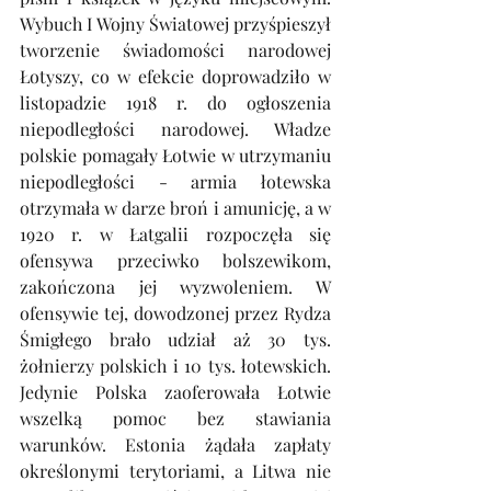
Wybuch I Wojny Światowej przyśpieszył 
tworzenie świadomości narodowej 
Łotyszy, co w efekcie doprowadziło w 
listopadzie 1918 r. do ogłoszenia 
niepodległości narodowej. Władze 
polskie pomagały Łotwie w utrzymaniu 
niepodległości - armia łotewska 
otrzymała w darze broń i amunicję, a w 
1920 r. w Łatgalii rozpoczęła się 
ofensywa przeciwko bolszewikom, 
zakończona jej wyzwoleniem. W 
ofensywie tej, dowodzonej przez Rydza 
Śmigłego brało udział aż 30 tys. 
żołnierzy polskich i 10 tys. łotewskich. 
Jedynie Polska zaoferowała Łotwie 
wszelką pomoc bez stawiania 
warunków. Estonia żądała zapłaty 
określonymi terytoriami, a Litwa nie 