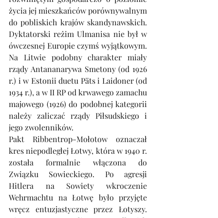
życia jej mieszkańców porównywalnym 
do pobliskich krajów skandynawskich. 
Dyktatorski reżim Ulmanisa nie był w 
ówczesnej Europie czymś wyjątkowym. 
Na Litwie podobny charakter miały 
rządy Antananarywa Smetony (od 1926 
r.) i w Estonii duetu Päts i Laidoner (od 
1934 r.), a w II RP od krwawego zamachu 
majowego (1926) do podobnej kategorii 
należy zaliczać rządy Piłsudskiego i 
jego zwolenników. 
Pakt Ribbentrop-Mołotow oznaczał 
kres niepodległej Łotwy, która w 1940 r. 
została formalnie włączona do 
Związku Sowieckiego. Po agresji 
Hitlera na Sowiety wkroczenie 
Wehrmachtu na Łotwę było przyjęte 
wręcz entuzjastyczne przez Łotyszy. 