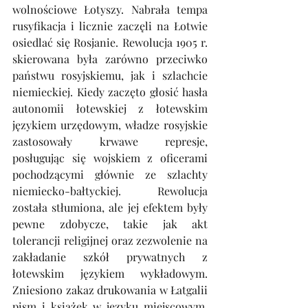
wolnościowe Łotyszy. Nabrała tempa 
rusyfikacja i licznie zaczęli na Łotwie 
osiedlać się Rosjanie. Rewolucja 1905 r. 
skierowana była zarówno przeciwko 
państwu rosyjskiemu, jak i szlachcie 
niemieckiej. Kiedy zaczęto głosić hasła 
autonomii łotewskiej z łotewskim 
językiem urzędowym, władze rosyjskie 
zastosowały krwawe represje, 
posługując się wojskiem z oficerami 
pochodzącymi głównie ze szlachty 
niemiecko-bałtyckiej. Rewolucja 
została stłumiona, ale jej efektem były 
pewne zdobycze, takie jak akt 
tolerancji religijnej oraz zezwolenie na 
zakładanie szkół prywatnych z 
łotewskim językiem wykładowym. 
Zniesiono zakaz drukowania w Łatgalii 
pism i książek w języku miejscowym. 