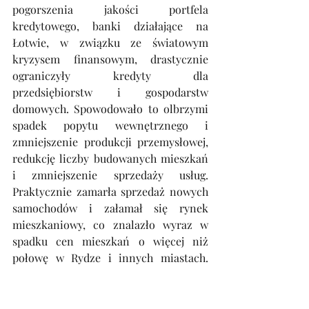
pogorszenia jakości portfela 
kredytowego, banki działające na 
Łotwie, w związku ze światowym 
kryzysem finansowym, drastycznie 
ograniczyły kredyty dla 
przedsiębiorstw i gospodarstw 
domowych. Spowodowało to olbrzymi 
spadek popytu wewnętrznego i 
zmniejszenie produkcji przemysłowej, 
redukcję liczby budowanych mieszkań 
i zmniejszenie sprzedaży usług. 
Praktycznie zamarła sprzedaż nowych 
samochodów i załamał się rynek 
mieszkaniowy, co znalazło wyraz w 
spadku cen mieszkań o więcej niż 
połowę w Rydze i innych miastach. 
Tym niekorzystnym zjawiskom 
towarzyszył gwałtowny spadek 
dochodów fiskalnych państwa. W 2008 