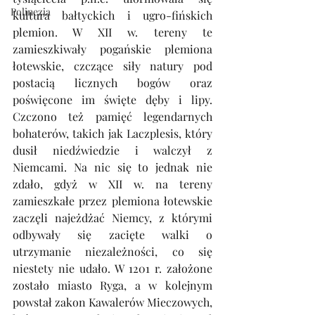
Polinezja
kultura bałtyckich i ugro-fińskich 
plemion. W XII w. tereny te 
zamieszkiwały pogańskie plemiona 
łotewskie, czczące siły natury pod 
postacią licznych bogów oraz 
poświęcone im święte dęby i lipy. 
Czczono też pamięć legendarnych 
bohaterów, takich jak Laczplesis, który 
dusił niedźwiedzie i walczył z 
Niemcami. Na nic się to jednak nie 
zdało, gdyż w XII w. na tereny 
zamieszkałe przez plemiona łotewskie 
zaczęli najeżdżać Niemcy, z którymi 
odbywały się zacięte walki o 
utrzymanie niezależności, co się 
niestety nie udało. W 1201 r. założone 
zostało miasto Ryga, a w kolejnym 
powstał zakon Kawalerów Mieczowych, 