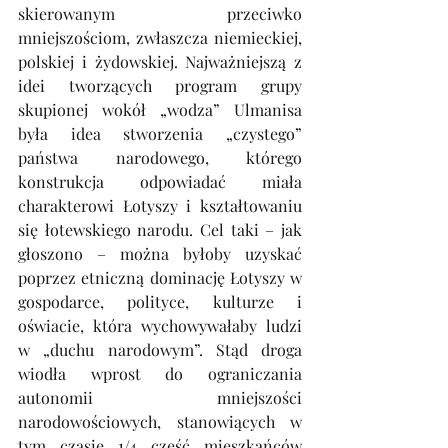
skierowanym przeciwko 
mniejszościom, zwłaszcza niemieckiej, 
polskiej i żydowskiej. Najważniejszą z 
idei tworzących program grupy 
skupionej wokół „wodza” Ulmanisa 
była idea stworzenia „czystego” 
państwa narodowego, którego 
konstrukcja odpowiadać miała 
charakterowi Łotyszy i kształtowaniu 
się łotewskiego narodu. Cel taki – jak 
głoszono – można byłoby uzyskać 
poprzez etniczną dominację Łotyszy w 
gospodarce, polityce, kulturze i 
oświacie, która wychowywałaby ludzi 
w „duchu narodowym”. Stąd droga 
wiodła wprost do ograniczania 
autonomii mniejszości 
narodowościowych, stanowiących w 
tym czasie 1/4 część mieszkańców 