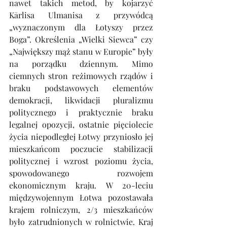
nawet takich metod, by kojarzyć 
Kārlisa Ulmanisa z przywódcą 
„wyznaczonym dla Łotyszy przez 
Boga”. Określenia „Wielki Siewca” czy 
„Największy mąż stanu w Europie” były 
na porządku dziennym. Mimo 
ciemnych stron reżimowych rządów i 
braku podstawowych elementów 
demokracji, likwidacji pluralizmu 
politycznego i praktycznie braku 
legalnej opozycji, ostatnie pięciolecie 
życia niepodległej Łotwy przyniosło jej 
mieszkańcom poczucie stabilizacji 
politycznej i wzrost poziomu życia, 
spowodowanego rozwojem 
ekonomicznym kraju. W 20-leciu 
międzywojennym Łotwa pozostawała 
krajem rolniczym, 2/3 mieszkańców 
było zatrudnionych w rolnictwie. Kraj 