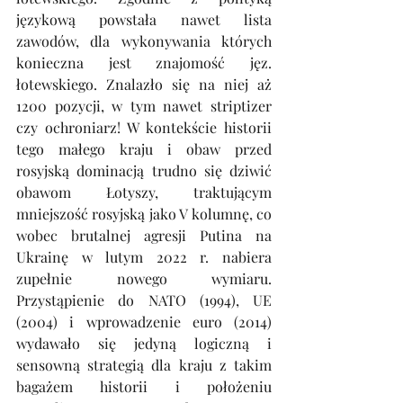
językową powstała nawet lista 
zawodów, dla wykonywania których 
konieczna jest znajomość jęz. 
łotewskiego. Znalazło się na niej aż 
1200 pozycji, w tym nawet striptizer 
czy ochroniarz! W kontekście historii 
tego małego kraju i obaw przed 
rosyjską dominacją trudno się dziwić 
obawom Łotyszy, traktującym 
mniejszość rosyjską jako V kolumnę, co 
wobec brutalnej agresji Putina na 
Ukrainę w lutym 2022 r. nabiera 
zupełnie nowego wymiaru. 
Przystąpienie do NATO (1994), UE 
(2004) i wprowadzenie euro (2014) 
wydawało się jedyną logiczną i 
sensowną strategią dla kraju z takim 
bagażem historii i położeniu 