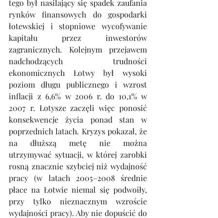
tego był nasilający się spadek zaufania 
rynków finansowych do gospodarki 
łotewskiej i stopniowe wycofywanie 
kapitału przez inwestorów 
zagranicznych. Kolejnym przejawem 
nadchodzących trudności 
ekonomicznych Łotwy był wysoki 
poziom długu publicznego i wzrost 
inflacji z 6,6% w 2006 r. do 10,1% w 
2007 r. Łotysze zaczęli więc ponosić 
konsekwencje życia ponad stan w 
poprzednich latach. Kryzys pokazał, że 
na dłuższą metę nie można 
utrzymywać sytuacji, w której zarobki 
rosną znacznie szybciej niż wydajność 
pracy (w latach 2005–2008 średnie 
płace na Łotwie niemal się podwoiły, 
przy tylko nieznacznym wzroście 
wydajności pracy). Aby nie dopuścić do 