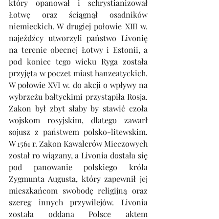
który opanował i schrystianizował 
Łotwę oraz ściągnął osadników 
niemieckich. W drugiej połowie XIII w. 
najeźdźcy utworzyli państwo Livonię 
na terenie obecnej Łotwy i Estonii, a 
pod koniec tego wieku Ryga została 
przyjęta w poczet miast hanzeatyckich. 
W połowie XVI w. do akcji o wpływy na 
wybrzeżu bałtyckimi przystąpiła Rosja. 
Zakon był zbyt słaby by stawić czoła 
wojskom rosyjskim, dlatego zawarł 
sojusz z państwem polsko-litewskim. 
W 1561 r. Zakon Kawalerów Mieczowych 
został ro wiązany, a Livonia dostała się 
pod panowanie polskiego króla 
Zygmunta Augusta, który zapewnił jej 
mieszkańcom swobodę religijną oraz 
szereg innych przywilejów. Livonia 
została oddana Polsce aktem 