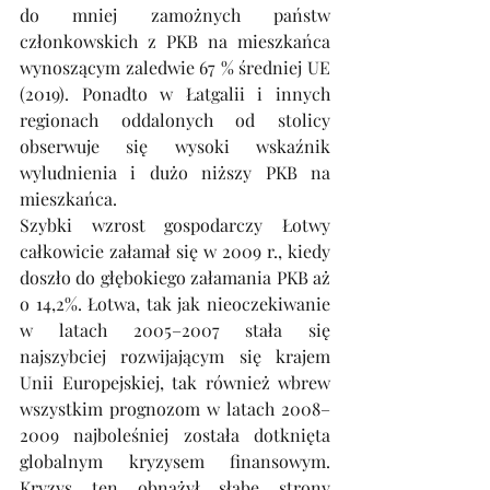
do mniej zamożnych państw 
członkowskich z PKB na mieszkańca 
wynoszącym zaledwie 67 % średniej UE 
(2019). Ponadto w Łatgalii i innych 
regionach oddalonych od stolicy 
obserwuje się wysoki wskaźnik 
wyludnienia i dużo niższy PKB na 
mieszkańca.
Szybki wzrost gospodarczy Łotwy 
całkowicie załamał się w 2009 r., kiedy 
doszło do głębokiego załamania PKB aż 
o 14,2%. Łotwa, tak jak nieoczekiwanie 
w latach 2005–2007 stała się 
najszybciej rozwijającym się krajem 
Unii Europejskiej, tak również wbrew 
wszystkim prognozom w latach 2008–
2009 najboleśniej została dotknięta 
globalnym kryzysem finansowym. 
Kryzys ten obnażył słabe strony 