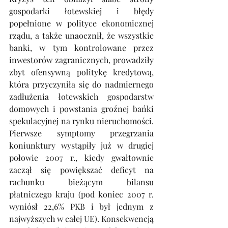
gospodarki łotewskiej i błędy 
popełnione w polityce ekonomicznej 
rządu, a także unaocznił, że wszystkie 
banki, w tym kontrolowane przez 
inwestorów zagranicznych, prowadziły 
zbyt ofensywną politykę kredytową, 
która przyczyniła się do nadmiernego 
zadłużenia łotewskich gospodarstw 
domowych i powstania groźnej bańki 
spekulacyjnej na rynku nieruchomości. 
Pierwsze symptomy przegrzania 
koniunktury wystąpiły już w drugiej 
połowie 2007 r., kiedy gwałtownie 
zaczął się powiększać deficyt na 
rachunku bieżącym bilansu 
płatniczego kraju (pod koniec 2007 r. 
wyniósł 22,6% PKB i był jednym z 
najwyższych w całej UE). Konsekwencją 