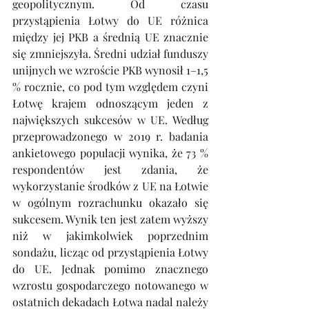
geopolitycznym. Od czasu 
przystąpienia Łotwy do UE różnica 
między jej PKB a średnią UE znacznie 
się zmniejszyła. Średni udział funduszy 
unijnych we wzroście PKB wynosił 1–1,5 
% rocznie, co pod tym względem czyni 
Łotwę krajem odnoszącym jeden z 
największych sukcesów w UE. Według 
przeprowadzonego w 2019 r. badania 
ankietowego populacji wynika, że 73 % 
respondentów jest zdania, że 
wykorzystanie środków z UE na Łotwie 
w ogólnym rozrachunku okazało się 
sukcesem. Wynik ten jest zatem wyższy 
niż w jakimkolwiek poprzednim 
sondażu, licząc od przystąpienia Łotwy 
do UE. Jednak pomimo znacznego 
wzrostu gospodarczego notowanego w 
ostatnich dekadach Łotwa nadal należy 