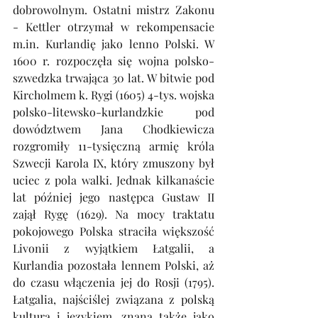
dobrowolnym. Ostatni mistrz Zakonu 
- Kettler otrzymał w rekompensacie 
m.in. Kurlandię jako lenno Polski. W 
1600 r. rozpoczęła się wojna polsko-
szwedzka trwająca 30 lat. W bitwie pod 
Kircholmem k. Rygi (1605) 4-tys. wojska 
polsko-litewsko-kurlandzkie pod 
dowództwem Jana Chodkiewicza 
rozgromiły 11-tysięczną armię króla 
Szwecji Karola IX, który zmuszony był 
uciec z pola walki. Jednak kilkanaście 
lat później jego następca Gustaw II 
zajął Rygę (1629). Na mocy traktatu 
pokojowego Polska straciła większość 
Livonii z wyjątkiem Łatgalii, a 
Kurlandia pozostała lennem Polski, aż 
do czasu włączenia jej do Rosji (1795). 
Łatgalia, najściślej związana z polską 
kulturą i językiem, znana także jako 