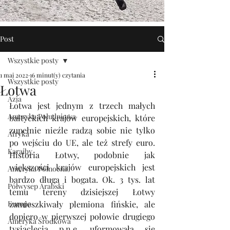
Post
Wszystkie posty
1 maj 2022
16 minut(y) czytania
Wszystkie posty
Łotwa
Azja
Łotwa jest jednym z trzech małych 
Ameryka Południowa
bałtyckich krajów europejskich, które 
zupełnie nieźle radzą sobie nie tylko 
Afryka
po wejściu do UE, ale też strefy euro. 
Karaiby
Historia Łotwy, podobnie jak 
większości krajów europejskich jest 
Ameryka Północna
bardzo długa i bogata. Ok. 3 tys. lat 
Półwysep Arabski
temu tereny dzisiejszej Łotwy 
Europa
zamieszkiwały plemiona fińskie, ale 
dopiero w pierwszej połowie drugiego 
Ameryka Środkowa
tysiąclecia p.n.e. uformowała się 